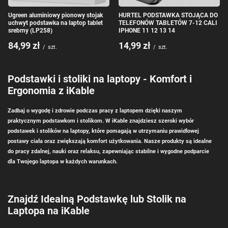
Ugreen aluminiowy pionowy stojak
HURTEL PODSTAWKA STOJĄCA DO
uchwyt podstawka na laptop tablet
TELEFONÓW TABLETÓW 7-12 CALI
srebrny (LP258)
IPHONE 11 12 13 14
84,99 zł
14,99 zł
/
szt.
/
szt.
Podstawki i stoliki na laptopy - Komfort i
Ergonomia z iKable
Zadbaj o wygodę i zdrowie podczas pracy z laptopem dzięki naszym
praktycznym podstawkom i stolikom. W iKable znajdziesz szeroki wybór
podstawek i stolików na laptopy, które pomagają w utrzymaniu prawidłowej
postawy ciała oraz zwiększają komfort użytkowania. Nasze produkty są idealne
do pracy zdalnej, nauki oraz relaksu, zapewniając stabilne i wygodne podparcie
dla Twojego laptopa w każdych warunkach.
Znajdź Idealną Podstawkę lub Stolik na
Laptopa na iKable