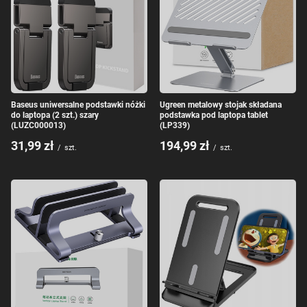
Baseus uniwersalne podstawki nóżki
Ugreen metalowy stojak składana
do laptopa (2 szt.) szary
podstawka pod laptopa tablet
(LUZC000013)
(LP339)
31,99 zł
194,99 zł
/
szt.
/
szt.