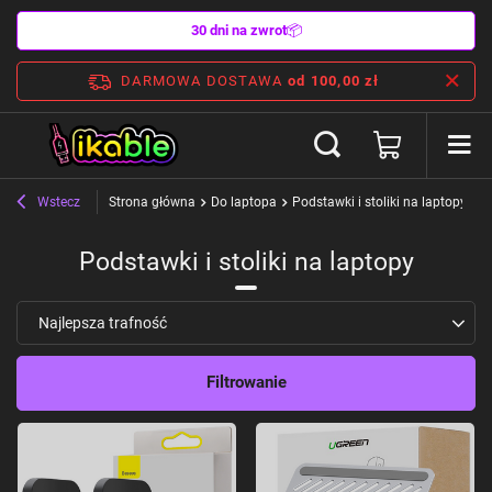
30 dni na zwrot
📦
DARMOWA DOSTAWA
od 100,00 zł
Wstecz
Strona główna
Do laptopa
Podstawki i stoliki na laptopy
Podstawki i stoliki na laptopy
Zmień sortowanie
Najlepsza trafność
Filtrowanie