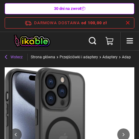
30 dni na zwrot
📦
DARMOWA DOSTAWA
od 100,00 zł
Wstecz
Strona główna
Przejściówki i adaptery
Adaptery
Adaptery 