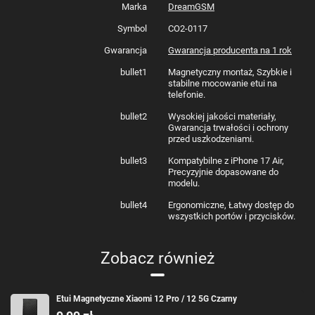
Marka
DreamGSM
Symbol
CO2-0117
Gwarancja
Gwarancja producenta na 1 rok
bullet1
Magnetyczny montaż, Szybkie i
stabilne mocowanie etui na
telefonie.
bullet2
Wysokiej jakości materiały,
Gwarancja trwałości i ochrony
przed uszkodzeniami.
bullet3
Kompatybilne z iPhone 17 Air,
Precyzyjnie dopasowane do
modelu.
bullet4
Ergonomiczne, Łatwy dostęp do
wszystkich portów i przycisków.
Zobacz również
Etui Magnetyczne Xiaomi 12 Pro / 12 5G Czarny