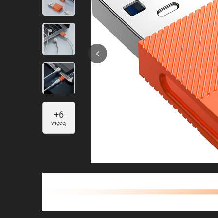
+
6
więcej