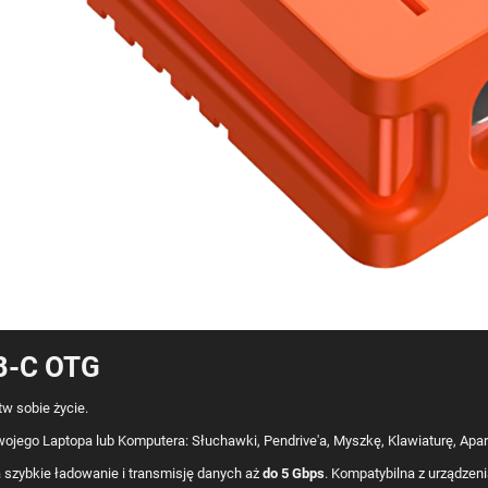
B-C OTG
tw sobie życie.
wojego Laptopa lub Komputera: Słuchawki, Pendrive'a, Myszkę, Klawiaturę, Aparat,
 szybkie ładowanie i transmisję danych aż
do 5 Gbps
. Kompatybilna z urządze