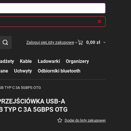
0,00 zł
Zaloguj się
Listy zakupowe
adżety
Kable
Ładowarki
Organizery
wane
Uchwyty
Odbiorniki bluetooth
B TYP C 3A 5GBPS OTG
PRZEJŚCIÓWKA USB-A
B TYP C 3A 5GBPS OTG
Dodaj do listy zakupowej