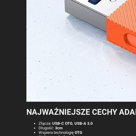
NAJWAŻNIEJSZE CECHY ADA
Złącza:
USB-C OTG
,
USB-A 3.0
Długość:
3cm
Wspiera technologię
OTG