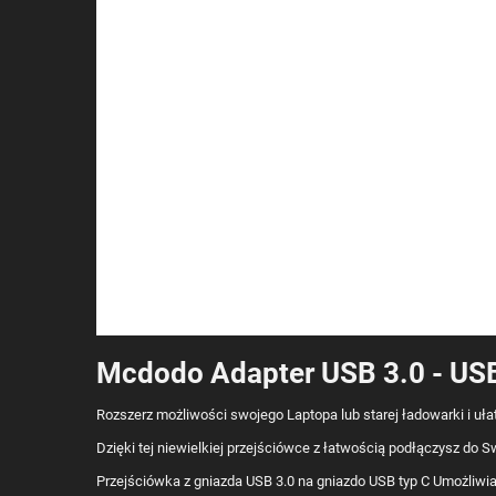
Mcdodo Adapter USB 3.0 - US
Rozszerz możliwości swojego Laptopa lub starej ładowarki i uła
Dzięki tej niewielkiej przejściówce z łatwością podłączysz do S
Przejściówka z gniazda USB 3.0 na gniazdo USB typ C Umożliwia