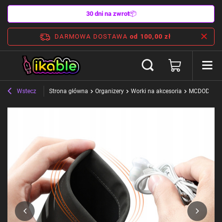
30 dni na zwrot
📦
DARMOWA DOSTAWA
od 100,00 zł
Wstecz
Strona główna
Organizery
Worki na akcesoria
MCDODO ET