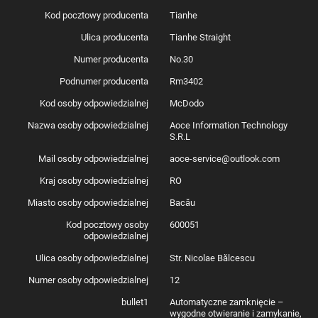
Kod pocztowy producenta
Tianhe
Ulica producenta
Tianhe Straight
Numer producenta
No.30
Podnumer producenta
Rm3402
Kod osoby odpowiedzialnej
McDodo
Nazwa osoby odpowiedzialnej
Aoce Information Technology
S.R.L
Mail osoby odpowiedzialnej
aoce-service@outlook.com
Kraj osoby odpowiedzialnej
RO
Miasto osoby odpowiedzialnej
Bacău
Kod pocztowy osoby
600051
odpowiedzialnej
Ulica osoby odpowiedzialnej
Str. Nicolae Bălcescu
Numer osoby odpowiedzialnej
12
bullet1
Automatyczne zamknięcie –
wygodne otwieranie i zamykanie,