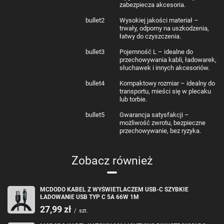
zabezpiecza akcesoria.
bullet2
Wysokiej jakości materiał –
Automatyczne zamykanie i
trwały, odporny na uszkodzenia,
łatwy do czyszczenia.
wygodne otwieranie
bullet3
Pojemność L – idealne do
przechowywania kabli, ładowarek,
Wbudowany system automatycznego zamykania pozwoli Ci wygodnie
słuchawek i innych akcesoriów.
korzystać z etui jedną ręką. Wystarczy lekko ścisnąć aby otworzy etui, a
następnie puścić aby je zamknąć.
bullet4
Kompaktowy rozmiar – idealny do
transportu, mieści się w plecaku
lub torbie.
bullet5
Gwarancja satysfakcji –
możliwość zwrotu, bezpieczne
przechowywanie, bez ryzyka.
Zobacz również
MCDODO KABEL Z WYŚWIETLACZEM USB-C SZYBKIE
ŁADOWANIE USB TYP C 5A 66W 1M
27,99 zł
/
szt.