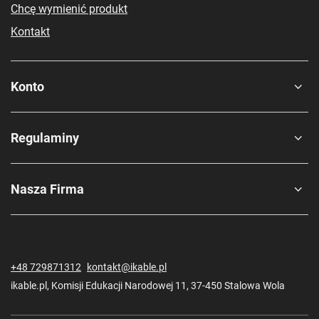
Chcę wymienić produkt
Kontakt
Konto
Regulaminy
Nasza Firma
+48 729871312
kontakt@ikable.pl
2x2
ikable.pl
,
Komisji Edukacji Narodowej 11
,
37-450
Stalowa Wola
Etui jest dostępne w dwóch kolorach i dwóch rozmiarach. Sprawdź na