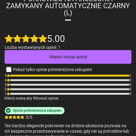
ZAMYKANY AUTOMATYCZNIE CZARNY
(L)
5.00
Liczba wystawionych opinii: 1
Napisz swoją opinię
Pokaż tylko opinie potwierdzone zakupem
5
1
4
0
3
0
2
0
1
0
Kliknij ocenę aby filtrować opinie
Opinia potwierdzona zakupem
5/5
Ten bardzo elegancki pokrowiec na drobne akcesoria pozwala na
ich bezpieczne przechowywanie w czasie, gdy nie są potrzebne lub