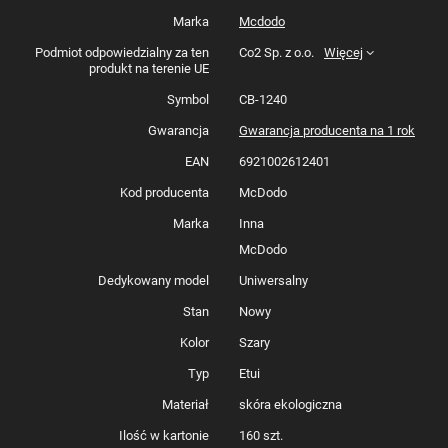
Marka
Mcdodo
Podmiot odpowiedzialny za ten
Co2 Sp. z o.o.
Więcej
Mcdodo Stow Bag (L) - Etui na
produkt na terenie UE
akcesoria zamykane
Symbol
CB-1240
automatycznie
Gwarancja
Gwarancja producenta na 1 rok
Zapanuj nad chaosem w swojej torbie lub torebce. Wrzuć wszystkie
EAN
6921002612401
niezbędne gadżety do stylowego etui i zawsze miej do nich szybki dostęp
dzięki automatycznemu systemowi zamykania.
Kod producenta
McDodo
Zalety:
Marka
Inna
System automatycznego zamykania
McDodo
Wygodne otwieranie jedną ręką
Etui pyło i zachlapanio odporne
Dedykowany model
Uniwersalny
Wysokiej jakości materiał
Elegancki Design
Stan
Nowy
Kolor
Szary
Typ
Etui
Materiał
skóra ekologiczna
Ilość w kartonie
160 szt.