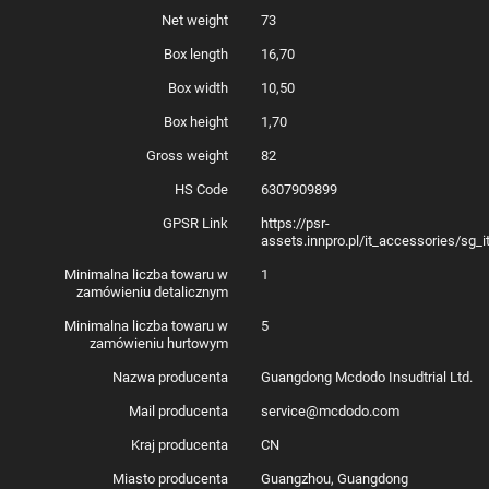
Net weight
73
Box length
16,70
Box width
10,50
Box height
1,70
Gross weight
82
HS Code
6307909899
GPSR Link
https://psr-
assets.innpro.pl/it_accessories/sg
Czy to jest dla Ciebie?
Minimalna liczba towaru w
1
zamówieniu detalicznym
Jeśli nie jesteś fanem Mcdodo -
Nie :(
Minimalna liczba towaru w
5
Jeśli nie przeszkadza Ci bałagan -
Nie
zamówieniu hurtowym
Jeśli masz zawsze porządek -
Nie
Jeśli masz wiecznie splątane słuchawki -
Tak
Nazwa producenta
Guangdong Mcdodo Insudtrial Ltd.
Jeśli masz plątające się kable w torebce -
Tak
Jeśli nosisz ostre przedmioty razem z telefonem np. klucze -
Tak
Mail producenta
service@mcdodo.com
Jeśli nosisz sporo drobnych małych przedmiotów -
Tak
Kraj producenta
CN
Miasto producenta
Guangzhou, Guangdong