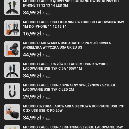
MCDODO KABEL KĄTOWY 90° LIGHTNING DWUSTRONNY DO
IPHONE 11 12 13 14 LED 3M
34,99 zł
/
szt.
MCDODO KABEL USB LIGHTNING SZYBKIEGO ŁADOWANIA 36W
1M DO IPHONE 11 12 13 14
16,99 zł
/
szt.
MCDODO ŁADOWARKA USB ADAPTER PRZEJŚCIÓWKA
ANGIELSKA WTYCZKA USA UK EU US
44,99 zł
/
szt.
MCDODO KABEL Z WYŚWIETLACZEM USB-C SZYBKIE
ŁADOWANIE USB TYP C 5A 100W 1M
34,99 zł
/
szt.
Etui na dłuuuugi czas
MCDODO KABEL USB-C SPIRALNY SPRĘŻYNOWY SZYBKIE
ŁADOWANIE USB TYP C LED 2M
Etui zostało wykonane z wysokiej jakości materiału PU który jest odporny
na zapylenie i zachlapania. Dzięki temu wszystko co do niego schowasz
29,99 zł
/
szt.
będzie bezpieczne.
MCDODO SZYBKA ŁADOWARKA SIECIOWA DO IPHONE USB TYP
System zamykania został wykonany z najwyższej jakości stali
C 2X USB USB-C PD 20W
nierdzewnej, dzięki czemu nie będzie się zacinał nawet po latach
używania.
34,99 zł
/
szt.
MCDODO KABEL USB-C LIGHTNING SZYBKIE ŁADOWANIE 36W