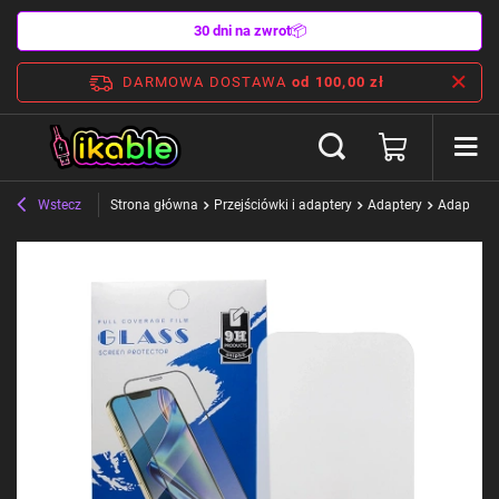
30 dni na zwrot
📦
DARMOWA DOSTAWA
od 100,00 zł
Wstecz
Strona główna
Przejściówki i adaptery
Adaptery
Adaptery 