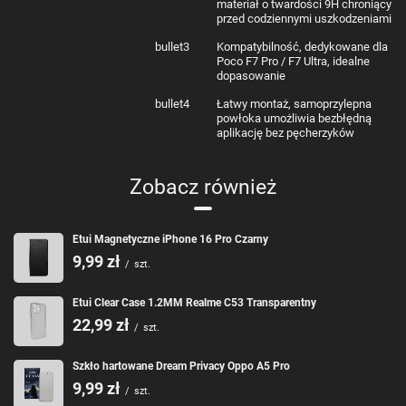
materiał o twardości 9H chroniący
przed codziennymi uszkodzeniami
bullet3
Kompatybilność, dedykowane dla
Poco F7 Pro / F7 Ultra, idealne
dopasowanie
bullet4
Łatwy montaż, samoprzylepna
powłoka umożliwia bezbłędną
aplikację bez pęcherzyków
Zobacz również
Etui Magnetyczne iPhone 16 Pro Czarny
9,99 zł
/
szt.
Etui Clear Case 1.2MM Realme C53 Transparentny
22,99 zł
/
szt.
Szkło hartowane Dream Privacy Oppo A5 Pro
9,99 zł
/
szt.