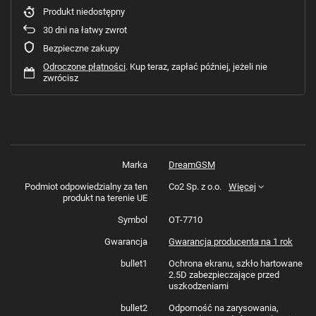
Produkt niedostępny
30
dni na łatwy zwrot
Bezpieczne zakupy
Odroczone płatności
. Kup teraz, zapłać później, jeżeli nie
zwrócisz
Marka
DreamGSM
Podmiot odpowiedzialny za ten
Co2 Sp. z o.o.
Więcej
produkt na terenie UE
Symbol
OT-7710
Gwarancja
Gwarancja producenta na 1 rok
bullet1
Ochrona ekranu, szkło hartowane
2.5D zabezpieczające przed
uszkodzeniami
bullet2
Odporność na zarysowania,