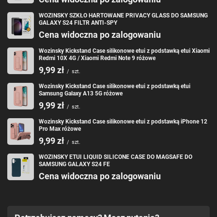
Marka: Wozinsky
Nazwa: Marble
WOZINSKY SZKŁO HARTOWANE PRIVACY GLASS DO SAMSUNG
Materiał: TPU
GALAXY S24 FILTR ANTI-SPY
Cechy dodatkowe: marmurowy nadruk
Cena widoczna po zalogowaniu
Wozinsky Kickstand Case silikonowe etui z podstawką etui Xiaomi
Redmi 10X 4G / Xiaomi Redmi Note 9 różowe
9,99 zł
/
szt.
Wozinsky Kickstand Case silikonowe etui z podstawką etui
Samsung Galaxy A13 5G różowe
9,99 zł
/
szt.
Wozinsky Kickstand Case silikonowe etui z podstawką iPhone 12
Pro Max różowe
9,99 zł
/
szt.
WOZINSKY ETUI LIQUID SILICONE CASE DO MAGSAFE DO
SAMSUNG GALAXY S24 FE
Cena widoczna po zalogowaniu