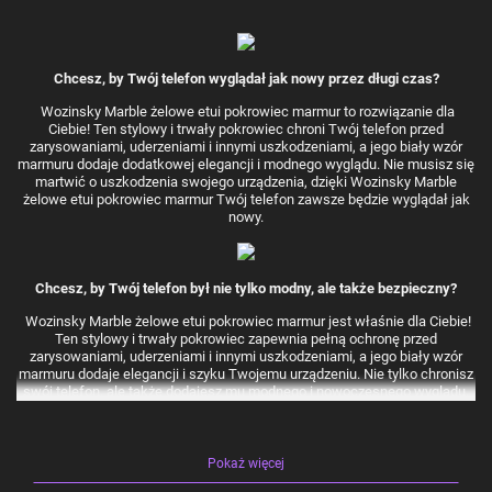
Chcesz, by Twój telefon wyglądał jak nowy przez długi czas?
Wozinsky Marble żelowe etui pokrowiec marmur to rozwiązanie dla
Ciebie! Ten stylowy i trwały pokrowiec chroni Twój telefon przed
zarysowaniami, uderzeniami i innymi uszkodzeniami, a jego biały wzór
marmuru dodaje dodatkowej elegancji i modnego wyglądu. Nie musisz się
martwić o uszkodzenia swojego urządzenia, dzięki Wozinsky Marble
żelowe etui pokrowiec marmur Twój telefon zawsze będzie wyglądał jak
nowy.
Chcesz, by Twój telefon był nie tylko modny, ale także bezpieczny?
Wozinsky Marble żelowe etui pokrowiec marmur jest właśnie dla Ciebie!
Ten stylowy i trwały pokrowiec zapewnia pełną ochronę przed
zarysowaniami, uderzeniami i innymi uszkodzeniami, a jego biały wzór
marmuru dodaje elegancji i szyku Twojemu urządzeniu. Nie tylko chronisz
swój telefon, ale także dodajesz mu modnego i nowoczesnego wyglądu.
Zabezpiecz swój telefon już dziś z Wozinsky Marble żelowe etui
pokrowiec marmur!
Pokaż więcej