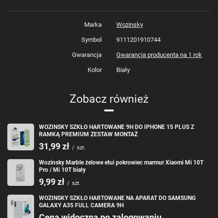
Szukasz eleganckiego i trwałego pokrowca dla swojego telefonu?
Wozinsky Marble żelowe etui pokrowiec marmur to idealne rozwiązanie
Marka
Wozinsky
dla Ciebie! Ten stylowy pokrowiec chroni Twój telefon przed
zarysowaniami, uderzeniami i innymi uszkodzeniami, a jego biały wzór
Symbol
9111201910744
marmuru dodaje elegancji i modnego wyglądu Twojemu urządzeniu. Nie
musisz się już martwić o uszkodzenia swojego telefonu, dzięki Wozinsky
Gwarancja
Gwarancja producenta na 1 rok
Marble żelowe etui pokrowiec marmur Twój telefon będzie bezpieczny i
stylowy przez długi czas.
Kolor
Biały
Wozinsky Marble:
Zobacz również
Eleganckie żelowe etui z marmurowym nadrukiem
Trwałe i wytrzymałe
–
wyjątkowo odporne TPU zapewnia
doskonałą
ochronę sprzętu przed zarysowaniem czy upadkami
.
WOZINSKY SZKŁO HARTOWANE 9H DO IPHONE 15 PLUS Z
Podwyższone ranty
–
Nieznacznie podniesione krawędzie
RAMKĄ PREMIUM ZESTAW MONTAŻ
akcesorium
dodatkowo zabezpieczają ekran
.
31,99 zł
/
szt.
Zintegrowane przyciski
–
Blokują drogę pod nakładkę wszelkiemu
brudowi.
Wozinsky Marble żelowe etui pokrowiec marmur Xiaomi Mi 10T
Precyzyjne wycięcia
–
Oferują
łatwy dostęp do wszystkich niezbędnych
Pro / Mi 10T biały
portów
.
9,99 zł
/
szt.
WOZINSKY SZKŁO HARTOWANE NA APARAT DO SAMSUNG
Specyfikacja:
GALAXY A35 FULL CAMERA 9H
Cena widoczna po zalogowaniu