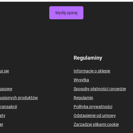
Wyślij opinię
Regulaminy
uj się
Informacje o sklepie
Wysyłka
kupowe
Sposoby płatności i prowizje
kupionych produktów
Regulamin
transakcji
Polityka prywatności
aty
Odstąpienie od umowy
er
Zarządzaj plikami cookie