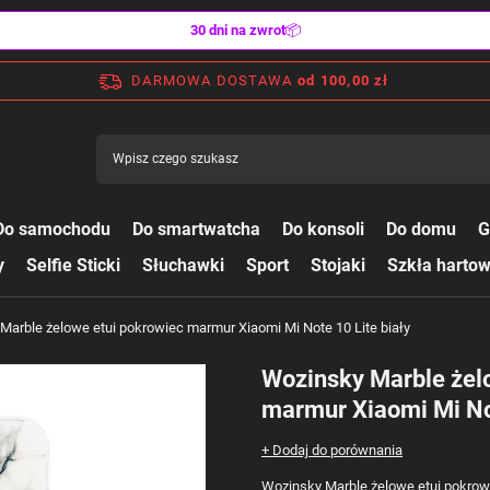
30 dni na zwrot
📦
DARMOWA DOSTAWA
od 100,00 zł
Do samochodu
Do smartwatcha
Do konsoli
Do domu
G
y
Selfie Sticki
Słuchawki
Sport
Stojaki
Szkła harto
Marble żelowe etui pokrowiec marmur Xiaomi Mi Note 10 Lite biały
Wozinsky Marble żel
marmur Xiaomi Mi Not
+ Dodaj do porównania
Wozinsky Marble żelowe etui pokrowie