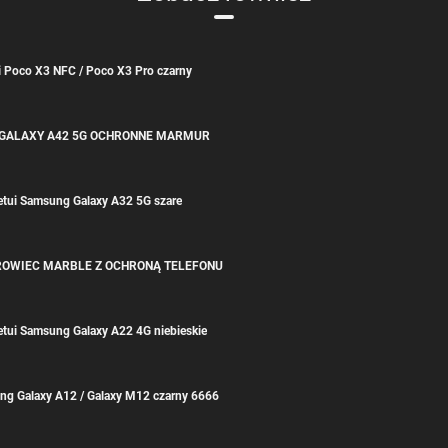
i Poco X3 NFC / Poco X3 Pro czarny
 GALAXY A42 5G OCHRONNE MARMUR
etui Samsung Galaxy A32 5G szare
KROWIEC MARBLE Z OCHRONĄ TELEFONU
etui Samsung Galaxy A22 4G niebieskie
ng Galaxy A12 / Galaxy M12 czarny 6666