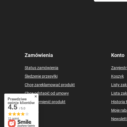
Zamówienia
Konto
Status zamówienia
Zarejestr
Śledzenie przesyłki
Koszyk
Chcę zareklamować produkt
Listy za
Chcę odstąpić od umowy
Lista za
Prawdziwe
Chcę wymienić produkt
Historia 
opinie klientów
4.5
/ 5.0
Kontakt
Moje rab
Newslett
11 opinii