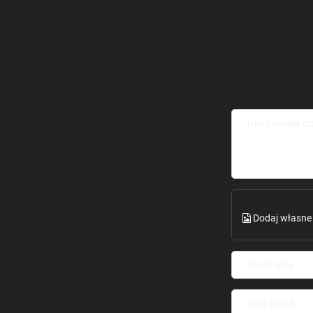
Treść twojej op
Dodaj własne 
Twoje imię
Twój email