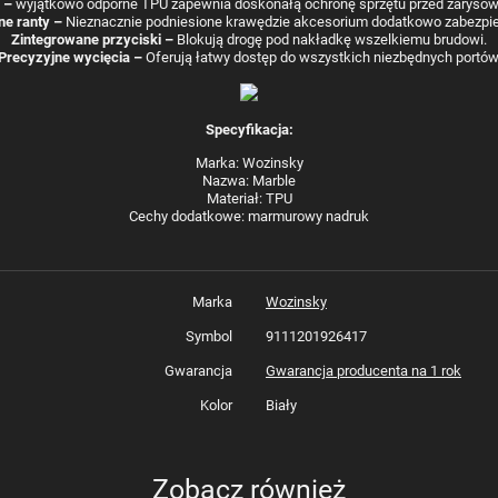
–
wyjątkowo odporne TPU zapewnia
doskonałą ochronę sprzętu przed zaryso
e ranty
–
Nieznacznie podniesione krawędzie akcesorium
dodatkowo zabezpie
Zintegrowane przyciski
–
Blokują drogę pod nakładkę wszelkiemu brudowi.
Precyzyjne wycięcia
–
Oferują
łatwy dostęp do wszystkich niezbędnych portów
Specyfikacja:
Marka: Wozinsky
Nazwa: Marble
Materiał: TPU
Cechy dodatkowe: marmurowy nadruk
Marka
Wozinsky
Symbol
9111201926417
Gwarancja
Gwarancja producenta na 1 rok
Kolor
Biały
Zobacz również