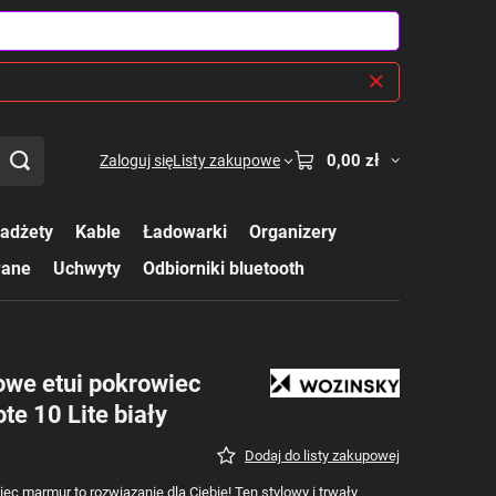
0,00 zł
Zaloguj się
Listy zakupowe
adżety
Kable
Ładowarki
Organizery
wane
Uchwyty
Odbiorniki bluetooth
owe etui pokrowiec
e 10 Lite biały
Dodaj do listy zakupowej
c marmur to rozwiązanie dla Ciebie! Ten stylowy i trwały