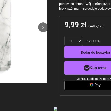
pokrowiec chroni Twój telefon przed
biały wzór marmuru dodaje dodatkow
9,99 zł
brutto
/
szt.
z
204
szt.
Dodaj do koszyka
Możesz kupić także poprz