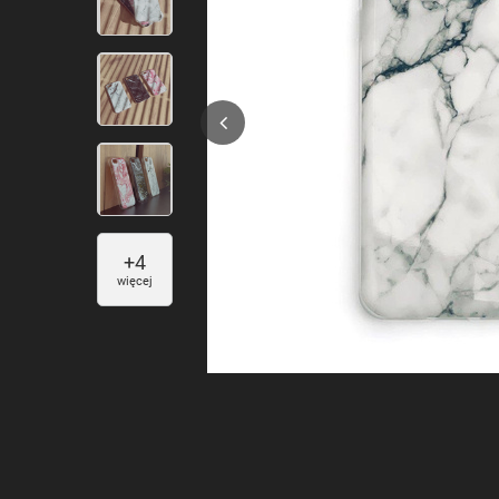
+
4
więcej