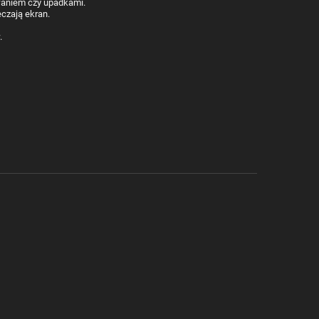
waniem czy upadkami
.
czają ekran
.
.