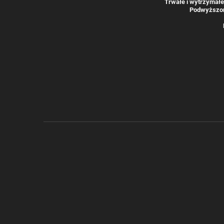
Trwałe i wytrzymałe
Podwyższon