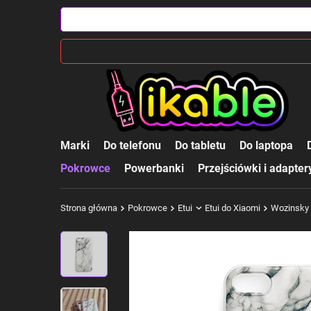
Marki
Do telefonu
Do tabletu
Do laptopa
Pokrowce
Powerbanki
Przejściówki i adapter
Strona główna
Pokrowce
Etui
Etui do Xiaomi
Wozinsky 