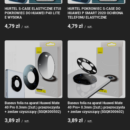
HURTEL S-CASE ELASTYCZNE ETUI
HURTEL POKROWIEC S-CASE DO
POKROWIEC DO HUAWEI P40 LITE
HUAWEI P SMART 2020 OCHRONA
E WYSOKA
TELEFONU ELASTYCZNE
4,79 zł
4,79 zł
/
szt.
/
szt.
Baseus folia na aparat Huawei Mate
Baseus folia na aparat Huawei Mate
40 Pro 0.3mm (2szt.) przezroczysta
40 Pro+ 0.3mm (2szt.) przezroczysta
+ zestaw czyszczący (SGQK000502)
+ zestaw czyszczący (SGQK000602)
3,89 zł
3,89 zł
/
szt.
/
szt.