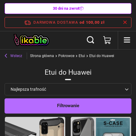
30 dni na zwrot
📦
DARMOWA DOSTAWA
od 100,00 zł
Wstecz
Strona główna
Pokrowce
Etui
Etui do Huawei
Etui do Huawei
Zmień sortowanie
Najlepsza trafność
Filtrowanie