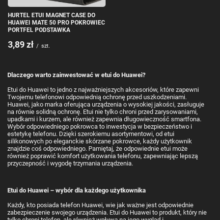
HURTEL ETUI MAGNET CASE DO
HUAWEI MATE 50 PRO POKROWIEC
PORTFEL PODSTAWKA
3,89 zł
/
szt.
Dlaczego warto zainwestować w etui do Huawei?
Etui do Huawei to jedno z najważniejszych akcesoriów, które zapewni
Twojemu telefonowi odpowiednią ochronę przed uszkodzeniami.
Huawei, jako marka oferująca urządzenia o wysokiej jakości, zasługuje
na równie solidną ochronę. Etui nie tylko chroni przed zarysowaniami,
upadkami i kurzem, ale również zapewnia długowieczność smartfona.
Wybór odpowiedniego pokrowca to inwestycja w bezpieczeństwo i
estetykę telefonu. Dzięki szerokiemu asortymentowi, od etui
silikonowych po eleganckie skórzane pokrowce, każdy użytkownik
znajdzie coś odpowiedniego. Pamiętaj, że odpowiednie etui może
również poprawić komfort użytkowania telefonu, zapewniając lepszą
przyczepność i wygodę trzymania urządzenia.
Etui do Huawei – wybór dla każdego użytkownika
Każdy, kto posiada telefon Huawei, wie jak ważne jest odpowiednie
zabezpieczenie swojego urządzenia. Etui do Huawei to produkt, który nie
tylko chroni telefon, ale również wpływa na jego wygląd i