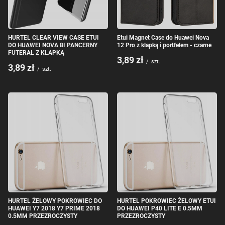
HURTEL CLEAR VIEW CASE ETUI
Etui Magnet Case do Huawei Nova
DO HUAWEI NOVA 8I PANCERNY
12 Pro z klapką i portfelem - czarne
FUTERAŁ Z KLAPKĄ
3,89 zł
/
szt.
3,89 zł
/
szt.
HURTEL ŻELOWY POKROWIEC DO
HURTEL POKROWIEC ŻELOWY ETUI
HUAWEI Y7 2018 Y7 PRIME 2018
DO HUAWEI P40 LITE E 0.5MM
0.5MM PRZEZROCZYSTY
PRZEZROCZYSTY