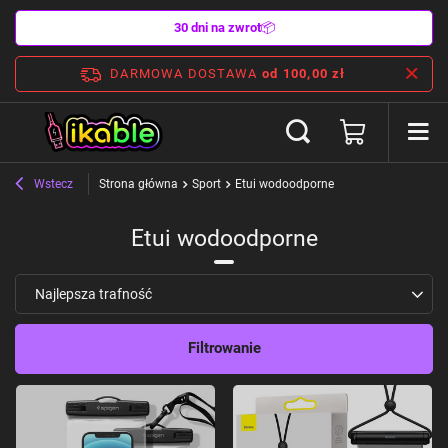
30 dni na zwrot
📦
DARMOWA DOSTAWA
od 100,00 zł
Wstecz
Strona główna
Sport
Etui wodoodporne
Etui wodoodporne
Zmień sortowanie
Najlepsza trafność
Filtrowanie