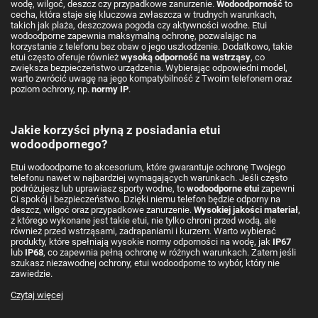
wodę, wilgoć, deszcz czy przypadkowe zanurzenie.
Wodoodporność
to
cecha, która staje się kluczowa zwłaszcza w trudnych warunkach,
takich jak plaża, deszczowa pogoda czy aktywności wodne. Etui
wodoodporne zapewnia maksymalną ochronę, pozwalając na
korzystanie z telefonu bez obaw o jego uszkodzenie. Dodatkowo, takie
etui często oferuje również
wysoką odporność na wstrząsy
, co
zwiększa bezpieczeństwo urządzenia. Wybierając odpowiedni model,
warto zwrócić uwagę na jego kompatybilność z Twoim telefonem oraz
poziom ochrony, np.
normy IP
.
Jakie korzyści płyną z posiadania etui
wodoodpornego?
Etui wodoodporne to akcesorium, które gwarantuje ochronę Twojego
telefonu nawet w najbardziej wymagających warunkach. Jeśli często
podróżujesz lub uprawiasz sporty wodne, to
wodoodporne etui
zapewni
Ci spokój i bezpieczeństwo. Dzięki niemu telefon będzie odporny na
deszcz, wilgoć oraz przypadkowe zanurzenie.
Wysokiej jakości materiał
,
z którego wykonane jest takie etui, nie tylko chroni przed wodą, ale
również przed wstrząsami, zadrapaniami i kurzem. Warto wybierać
produkty, które spełniają wysokie normy odporności na wodę, jak
IP67
lub
IP68
, co zapewnia pełną ochronę w różnych warunkach. Zatem jeśli
szukasz niezawodnej ochrony, etui wodoodporne to wybór, który nie
zawiedzie.
Czytaj więcej