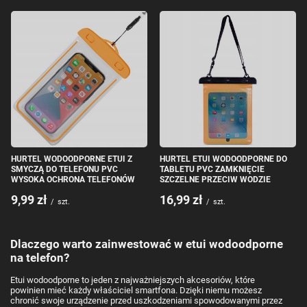
HURTEL WODOODPORNE ETUI Z
HURTEL ETUI WODOODPORNE DO
SMYCZĄ DO TELEFONU PVC
TABLETU PVC ZAMKNIĘCIE
WYSOKA OCHRONA TELEFONÓW
SZCZELNE PRZECIW WODZIE
9,99 zł
16,99 zł
/
szt.
/
szt.
Dlaczego warto zainwestować w etui wodoodporne
na telefon?
Etui wodoodporne to jeden z najważniejszych akcesoriów, które
powinien mieć każdy właściciel smartfona. Dzięki niemu możesz
chronić swoje urządzenie przed uszkodzeniami spowodowanymi przez