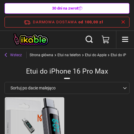
30 dni na zwrot
📦
DARMOWA DOSTAWA
od 100,00 zł
Wstecz
Strona główna
Etui na telefon
Etui do Apple
Etui do iPhon
Etui do iPhone 16 Pro Max
Zmień sortowanie
Sortuj po dacie malejąco