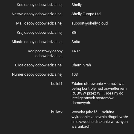
Zarządzanie przez aplikację Shelly
Kod osoby odpowiedzialnej
Shelly
Shelly RGBWW Pro PM współpracuje z darmową aplikacją Shelly Smart
Nazwa osoby odpowiedzialnej
Shelly Europe Ltd.
Control, która umożliwia zarządzanie urządzeniem lokalnie i zdalnie. Za jej
pomocą możesz konfigurować ustawienia, sterować oświetleniem,
Mail osoby odpowiedzialnej
support@shelly.cloud
tworzyć harmonogramy i monitorować zużycie energii. Zyskasz też dostęp
do historii zdarzeń.
Kraj osoby odpowiedzialnej
BG
Miasto osoby odpowiedzialnej
Sofia
Kod pocztowy osoby
1407
odpowiedzialnej
Producent
Shelly
Model
ProRGBWWPM
Ulica osoby odpowiedzialnej
Cherni Vrah
Wymiary
Ok. 94 × 19 × 69 mm
Waga
61 g
Numer osoby odpowiedzialnej
103
Maks. moment
0,4 Nm
obrotowy
bullet1
Zdalne sterowanie – umożliwia
dokręcania złączy
pełną kontrolę nad oświetleniem
śrubowych
RGBWW przez WiFi, idealny do
Od 0,5 do 2,5 mm² / 20 do 14 AWG (zielone złącze),
inteligentnych systemów
Przekrój przewodu
od 0,5 do 1,5 mm² / 20 do 16 AWG (niebieskie złącza)
domowych.
(tulejki pełne, skręcone i tulejki typu bootlace)
Długość
6–7 mm (zielone złącze), 5–6 mm (niebieskie złącza)
bullet2
Wysoka jakość – solidne
odizolowanego
wykonanie zapewnia długotrwałe
przewodu
i niezawodne działanie w różnych
Montaż
Na szynie DIN
warunkach.
Materiał obudowy
Tworzywo sztuczne
Kolor obudowy
Żółty