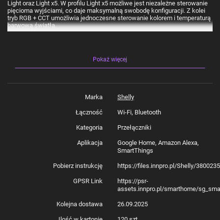
Light oraz Light x5. W profilu Light x5 możliwe jest niezależne sterowanie
pięcioma wyjściami, co daje maksymalną swobodę konfiguracji. Z kolei
tryb RGB + CCT umożliwia jednoczesne sterowanie kolorem i temperaturą
barwową światła.
Wbudowany pomiar energii
Pokaż więcej
Shelly RGBWW Pro PM został wyposażony w funkcję pomiaru mocy
czynnej, pozornej, współczynnika mocy oraz energii (podstawowej
czynnej i biernej). Użytkownik zyskuje dostęp do dokładnych danych o
zużyciu energii przez każde źródło światła, co pozwala lepiej planować
Marka
Shelly
zużycie i zwiększać efektywność energetyczną.
Łączność
Wi-Fi, Bluetooth
Kategoria
Przełączniki
Łączność Wi-Fi, LAN i Bluetooth
Aplikacja
Google Home, Amazon Alexa,
Urządzenie może działać jednocześnie przez Wi-Fi i LAN, a także pełnić
SmartThings
funkcję wzmacniacza sygnału Wi-Fi lub bramki BLE. Oferuje niezawodną
komunikację w sieci lokalnej i zdalny dostęp z poziomu aplikacji Shelly
Pobierz instrukcję
https://files.innpro.pl/Shelly/38002
Smart Control. Konfiguracja może odbywać się również przez wbudowany
interfejs webowy.
GPSR Link
https://psr-
assets.innpro.pl/smarthome/sg_sma
Kolejna dostawa
26.09.2025
Wysoki poziom bezpieczeństwa
Ilość w kartonie
120 szt.