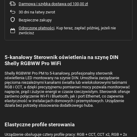
Darmowa i szybka dostawa
od
100,00 zł
30
dni na łatwy zwrot
Bezpieczne zakupy
Odroczone płatności
. Kup teraz, zapłać później, jeżeli nie
zwrócisz
5-kanałowy Sterownik oświetlenia na szynę DIN
Shelly RGBWW Pro WiFi
Shelly RGBWW Pro PM to 5-kanałowy, profesjonalny sterownik
oświetlenia LED montowany na szynie DIN. Umożliwia zarządzanie
pięcioma niezależnymi kanałami światła lub wielokolorowymi taśmami
RGB i CCT, a dzięki precyzyjnemu pomiarowi mocy pozwala monitorować
napięcie, prąd i zużycie energii w czasie rzeczywistym. Sterownik oferuje
zarówno połączenie Wi-Fi i Bluetooth, jak i port Ethernet, co zapewnia
elastyczność w instalacjach domowych i przemysłowych. Urządzenie
działa bez potrzeby stosowania dodatkowego huba.
Elastyczne profile sterowania
Urządzenie obsługuje cztery profile pracy: RGB + CCT, CCT x2, RGB + 2x