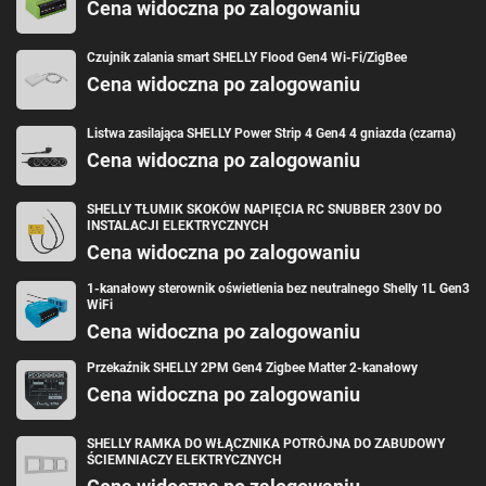
Cena widoczna po zalogowaniu
danych
pomiarowych
Wewnętrzny
Tak
Czujnik zalania smart SHELLY Flood Gen4 Wi-Fi/ZigBee
czujnik
Cena widoczna po zalogowaniu
temperatury
Protokół Wi-Fi
802.11 b/g/n
Pasmo RF Wi-Fi
2401 – 2495 MHz
Listwa zasilająca SHELLY Power Strip 4 Gen4 4 gniazda (czarna)
Maks. moc sygnału
< 20 dBm
Wi-Fi
Cena widoczna po zalogowaniu
Do 30 m wewnątrz, do 50 m na zewnątrz (zależnie od
Zasięg Wi-Fi
warunków)
Protokół Bluetooth
4.2
SHELLY TŁUMIK SKOKÓW NAPIĘCIA RC SNUBBER 230V DO
Pasmo RF
2400 – 2483,5 MHz
INSTALACJI ELEKTRYCZNYCH
Bluetooth
Cena widoczna po zalogowaniu
Maks. moc sygnału
< 4 dBm
Bluetooth
1-kanałowy sterownik oświetlenia bez neutralnego Shelly 1L Gen3
Do 10 m wewnątrz, do 30 m na zewnątrz (zależnie od
Zasięg Bluetooth
WiFi
warunków)
Procesor (CPU)
Cena widoczna po zalogowaniu
ESP32-D0WDQ6
Częstotliwość
40 MHz
taktowania
Przekaźnik SHELLY 2PM Gen4 Zigbee Matter 2-kanałowy
Pamięć flash
8 MB
Cena widoczna po zalogowaniu
Liczba
Do 20
harmonogramów
Webhooki (akcje
Do 20 (do 5 URL na webhook)
SHELLY RAMKA DO WŁĄCZNIKA POTRÓJNA DO ZABUDOWY
URL)
ŚCIEMNIACZY ELEKTRYCZNYCH
Obsługa skryptów
Tak
MQTT
Tak