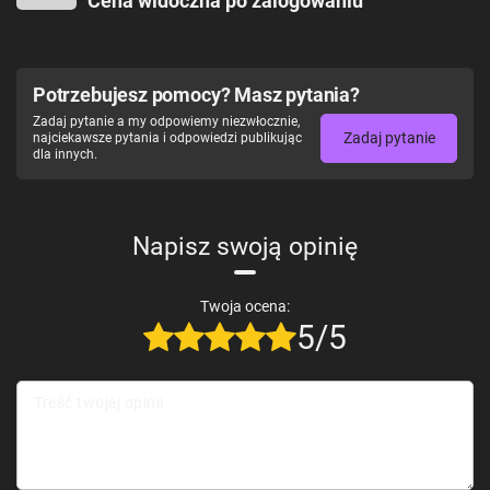
Cena widoczna po zalogowaniu
Szyfrowanie
Tak
Zaawansowane
Tak
harmonogramy
KVS (Key-Value
Tak
Store)
Potrzebujesz pomocy? Masz pytania?
Zadaj pytanie a my odpowiemy niezwłocznie,
Zadaj pytanie
najciekawsze pytania i odpowiedzi publikując
dla innych.
Napisz swoją opinię
Twoja ocena:
5/5
Treść twojej opinii