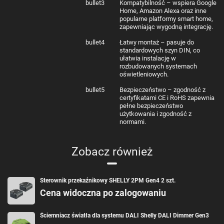
bullet3
Kompatybilność – wspiera Google
Zakres temperatur
Od -20°C do 40°C
Home, Amazon Alexa oraz inne
pracy
popularne platformy smart home,
Wilgotność
30%-70% RH
zapewniając wygodną integrację.
środowiska pracy
maksymalna
2000 m
bullet4
Łatwy montaż – pasuje do
wysokość instalacji
standardowych szyn DIN, co
Zasilanie
12–24 VDC
ułatwia instalację w
Pobór mocy
< 1,5 W
rozbudowanych systemach
Zabezpieczenie
16 A, charakterystyka B lub C, 6 kA, klasa
oświetleniowych.
zewnętrzne
ograniczania energii 3
Maks. napięcie
24 VDC
bullet5
Bezpieczeństwo – zgodność z
przełączania
certyfikatami CE i RoHS zapewnia
Maks. prąd
16 A
pełne bezpieczeństwo
przełączania
użytkowania i zgodność z
Maks. prąd
16 A (łącznie), 6 A (na kanał)
normami.
sterowania
2700-6500K (domyślnie, konfigurowalne w zakresie
Zakres CCT
1000-10000K)
Zobacz również
Woltomierz (DC)
12-24 V ±10%
Dokładność
±5% (dla 12-24 V DC)
woltomierza
Amperomierz (DC)
0-5 A ±10%
Sterownik przekaźnikowy SHELLY 2PM Gen4 2 szt.
Dokładność
±5%
amperomierza
Cena widoczna po zalogowaniu
Moc czynna i pozorna, energia czynna i pozorna,
Mierniki mocy i
współczynnik mocy, energia podstawowa czynna i
energii
bierna
Ściemniacz światła dla systemu DALI Shelly DALI Dimmer Gen3
Przechowywanie
Nie