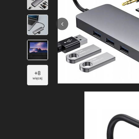
+
8
więcej