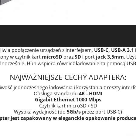
Co2 hub 9w1 USB-C
iwia podłączenie urządzeń z interfejsem,
USB-C, USB-A 3.1 
ony w czytnik kart
microSD
oraz
SD
i port
jack 3,5mm
. Uży
dnocześnie. Hub wspiera również ładowanie za pomocą USB
NAJWAŻNIEJSZE CECHY ADAPTERA:
iwość jednoczesnego ładowania i korzystania z reszty interf
Obsługa standardu
4K - HDMI
Gigabit Ethernet 1000 Mbps
Czytnik kart microSD / SD
Wysoka wydajność (do
5Gb/s
przez port USB-C)
pter jest zapakowany w eleganckie opakowanie produce