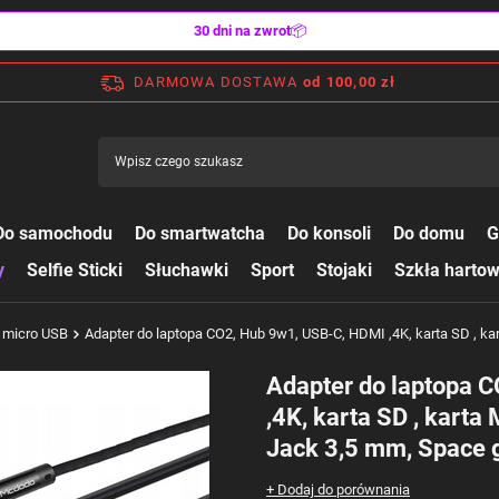
30 dni na zwrot
📦
DARMOWA DOSTAWA
od 100,00 zł
Do samochodu
Do smartwatcha
Do konsoli
Do domu
G
y
Selfie Sticki
Słuchawki
Sport
Stojaki
Szkła harto
 micro USB
Adapter do laptopa CO2, Hub 9w1, USB-C, HDMI ,4K, karta SD , kar
Adapter do laptopa 
,4K, karta SD , karta 
Jack 3,5 mm, Space 
+ Dodaj do porównania