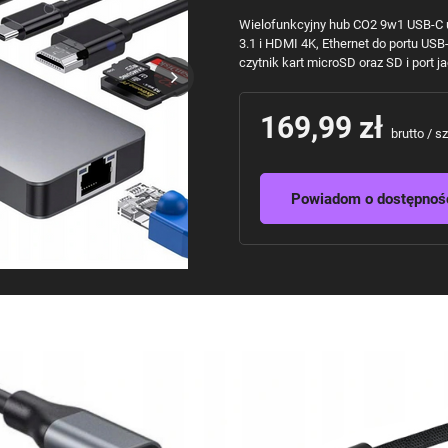
Wielofunkcyjny hub CO2 9w1 USB-C u
3.1 i HDMI 4K, Ethernet do portu US
czytnik kart microSD oraz SD i port 
169,99 zł
brutto
/
sz
Powiadom o dostępnoś