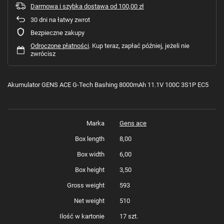
Darmowa i szybka dostawa
od
100,00 zł
30
dni na łatwy zwrot
Bezpieczne zakupy
Odroczone płatności
. Kup teraz, zapłać później, jeżeli nie
zwrócisz
Akumulator GENS ACE G-Tech Bashing 8000mAh 11.1V 100C 3S1P EC5
Marka
Gens ace
Box length
8,00
Box width
6,00
Box height
3,50
Gross weight
593
Net weight
510
Ilość w kartonie
17 szt.