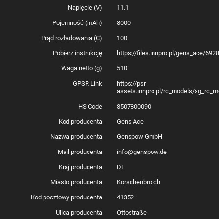
Napięcie (V)
11.1
Pojemność (mAh)
8000
Prąd rozładowania (C)
100
Pobierz instrukcję
https://files.innpro.pl/gens_ace/69
Waga netto (g)
510
GPSR Link
https://psr-
assets.innpro.pl/rc_models/sg_rc_mo
HS Code
8507800090
Kod producenta
Gens Ace
Nazwa producenta
Genspow GmbH
Mail producenta
info@genspow.de
Kraj producenta
DE
Miasto producenta
Korschenbroich
Kod pocztowy producenta
41352
Ulica producenta
Ottostraße