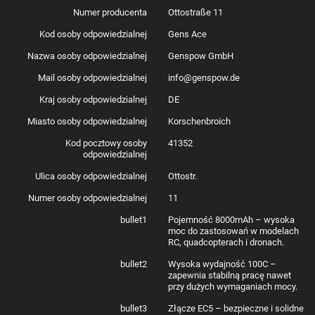
Numer producenta
Ottostraße 11
Kod osoby odpowiedzialnej
Gens Ace
Nazwa osoby odpowiedzialnej
Genspow GmbH
Mail osoby odpowiedzialnej
info@genspow.de
Kraj osoby odpowiedzialnej
DE
Miasto osoby odpowiedzialnej
Korschenbroich
Kod pocztowy osoby
41352
odpowiedzialnej
Ulica osoby odpowiedzialnej
Ottostr.
Numer osoby odpowiedzialnej
11
bullet1
Pojemność 8000mAh – wysoka
moc do zastosowań w modelach
RC, quadcopterach i dronach.
bullet2
Wysoka wydajność 100C –
zapewnia stabilną pracę nawet
przy dużych wymaganiach mocy.
bullet3
Złącze EC5 – bezpieczne i solidne