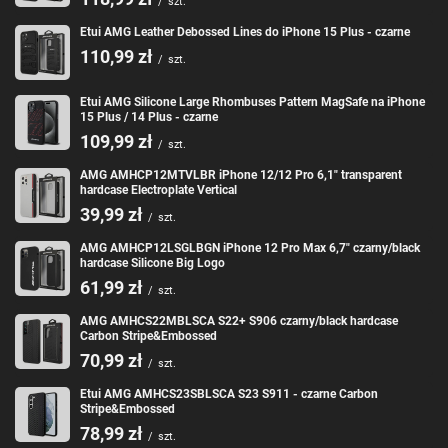
/
szt.
Etui AMG Leather Debossed Lines do iPhone 15 Plus - czarne
110,99 zł
/
szt.
Etui AMG Silicone Large Rhombuses Pattern MagSafe na iPhone
15 Plus / 14 Plus - czarne
109,99 zł
/
szt.
AMG AMHCP12MTVLBR iPhone 12/12 Pro 6,1" transparent
hardcase Electroplate Vertical
39,99 zł
/
szt.
AMG AMHCP12LSGLBGN iPhone 12 Pro Max 6,7" czarny/black
hardcase Silicone Big Logo
61,99 zł
/
szt.
AMG AMHCS22MBLSCA S22+ S906 czarny/black hardcase
Carbon Stripe&Embossed
70,99 zł
/
szt.
Etui AMG AMHCS23SBLSCA S23 S911 - czarne Carbon
Stripe&Embossed
78,99 zł
/
szt.