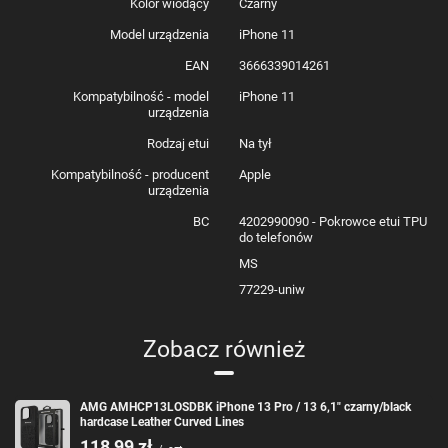
Kolor wiodący
Czarny
Kolekcja
: Debossed Lines
Model urządzenia
iPhone 11
Typ
: Hardcase
Materiał
: TPU / Skóra naturalna
EAN
3666339014261
Kolor
: Czarny
Kompatybilność - model
iPhone 11
Kompatybilność
: iPhone 11
urządzenia
Zestaw zawiera:
Rodzaj etui
Na tył
Kompatybilność - producent
Apple
1 x AMG AMHCN61GSEBK iPhone 11 6,1"
urządzenia
czarny/black hardcase Leather Debossed Lines
BC
4202990090 - Pokrowce etui TPU
do telefonów
MS
77229-uniw
Zobacz również
AMG AMHCP13LOSDBK iPhone 13 Pro / 13 6,1" czarny/black
hardcase Leather Curved Lines
118,99 zł