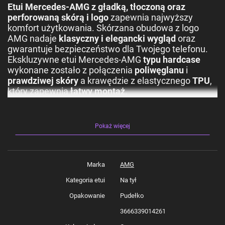
Etui Mercedes-AMG z gładką, tłoczoną oraz
perforowaną skórą i logo
zapewnia najwyższy
komfort użytkowania. Skórzana obudowa z logo
AMG nadaje
klasyczny i elegancki wygląd
oraz
gwarantuje bezpieczeństwo dla Twojego telefonu.
Ekskluzywne etui Mercedes-AMG
typu hardcase
wykonane zostało z połączenia
poliwęglanu
i
prawdziwej skóry
a krawędzie z elastycznego
TPU
,
który zapewnia
łatwy montaż
.
Najważniejsze cechy:
Pokaż więcej
Świetna ochrona przed zarysowaniem i
brudem
Delikatnie podwyższone krawędzie wokół
ekranu chronią go przed zarysowaniem
Marka
AMG
Elastyczne i miękkie boki z TPU umożliwiają
łatwy montaż
Kategoria etui
Na tył
Produkt wyprodukowany na licencji Mercedes-
Opakowanie
Pudełko
Benz.
3666339014261
Specyfikacja: