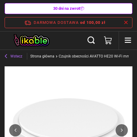
30 dni na zwrot
📦
DARMOWA DOSTAWA
od 100,00 zł
Wstecz
Strona główna
Czujnik obecności AVATTO HE20 Wi-Fi mmWa