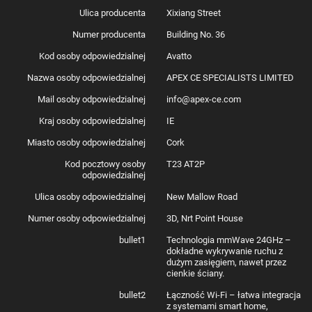
Ulica producenta
Xixiang Street
Numer producenta
Building No. 36
Kod osoby odpowiedzialnej
Avatto
Nazwa osoby odpowiedzialnej
APEX CE SPECIALISTS LIMITED
Mail osoby odpowiedzialnej
info@apex-ce.com
Kraj osoby odpowiedzialnej
IE
Miasto osoby odpowiedzialnej
Cork
Kod pocztowy osoby
T23 AT2P
odpowiedzialnej
Ulica osoby odpowiedzialnej
New Mallow Road
Numer osoby odpowiedzialnej
3D, Nrt Point House
bullet1
Technologia mmWave 24GHz –
dokładne wykrywanie ruchu z
dużym zasięgiem, nawet przez
cienkie ściany.
bullet2
Łączność Wi-Fi – łatwa integracja
z systemami smart home,