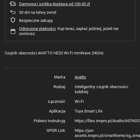
Darmowa i szybka dostawa
od
100,00 zł
30
dni na łatwy zwrot
Bezpieczne zakupy
Odroczone płatności
. Kup teraz, zapłać później, jeżeli nie
zwrócisz
Czujnik obecności AVATTO HE20 Wi-Fi mmWave 24GHz
Marka
Avatto
Rodzaj
Inteligentny czujnik obecności
ludzkiej
Łączność
Wi-Fi
Aplikacja
Tuya Smart Life
Pobierz instrukcję
https://files.innpro.pl/Avatto/69760
GPSR Link
https://psr-
assets.innpro.pl/smarthome/sg_sma