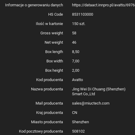
Informacje o generowaniu danych
https://dataact.innpro.pl/avatto/69
HS Code
8531103000
Ilość w kartonie
150 szt.
Gross weight
58
Net weight
46
Box length
8,50
Box width
7,00
Box height
2,00
Kod producenta
Avatto
Nazwa producenta
Jing Wei Di Chuang (Shenzhen)
Smart Co.,Ltd
Mail producenta
sales@miuctech.com
Kraj producenta
CN
Miasto producenta
Shenzhen
Kod pocztowy producenta
508102