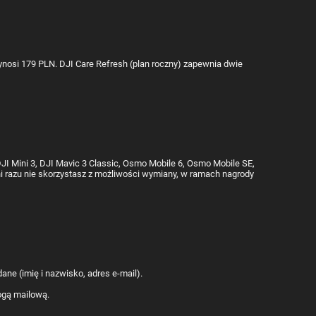
osi 179 PLN. DJI Care Refresh (plan roczny) zapewnia dwie
DJI Mini 3, DJI Mavic 3 Classic, Osmo Mobile 6, Osmo Mobile SE,
 ani razu nie skorzystasz z możliwości wymiany, w ramach nagrody
ane (imię i nazwisko, adres e-mail).
ogą mailową.