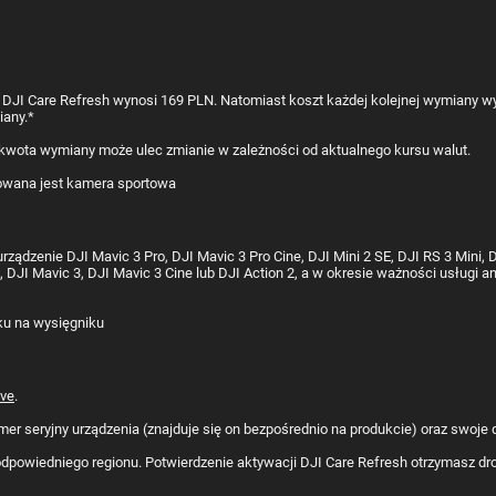
JI Care Refresh wynosi 169 PLN. Natomiast koszt każdej kolejnej wymiany wyn
iany.*
kwota wymiany może ulec zmianie w zależności od aktualnego kursu walut.
rządzenie DJI Mavic 3 Pro, DJI Mavic 3 Pro Cine, DJI Mini 2 SE, DJI RS 3 Mini, 
o, DJI Mavic 3, DJI Mavic 3 Cine lub DJI Action 2, a w okresie ważności usługi
ive
.
er seryjny urządzenia (znajduje się on bezpośrednio na produkcie) oraz swoje d
odpowiedniego regionu. Potwierdzenie aktywacji DJI Care Refresh otrzymasz dr