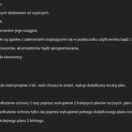
u.
ych działaniem sił wyższych.
h.
wianiem jego osiągów.
nie są zgodne z zaleceniami znajdującymi się w podręczniku użytkownika bądź 
akcesoriów, akumulatorów bądź oprogramowania.
o maksymalnie 3 lat. Jeśli chcesz to zrobić, wykup dodatkowy roczny plan.
łużenie ochrony 2 razy poprzez wykupienie 2 kolejnych planów rocznych: plan r
edłużenie ochrony tylko raz poprzez wykupienie jednego dodatkowego planu roczn
olejnego planu 2-letniego.