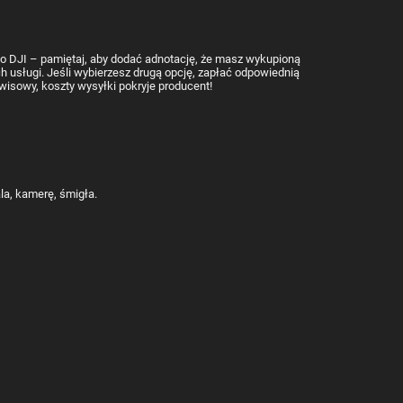
go DJI – pamiętaj, aby dodać adnotację, że masz wykupioną
 usługi. Jeśli wybierzesz drugą opcję, zapłać odpowiednią
wisowy, koszty wysyłki pokryje producent!
la, kamerę, śmigła.