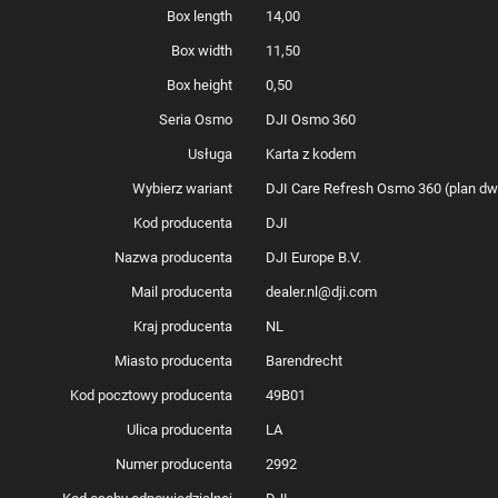
Box length
14,00
Box width
11,50
Box height
0,50
Seria Osmo
DJI Osmo 360
Usługa
Karta z kodem
Wybierz wariant
DJI Care Refresh Osmo 360 (plan dwul
Kod producenta
DJI
Nazwa producenta
DJI Europe B.V.
Mail producenta
dealer.nl@dji.com
Kraj producenta
NL
Miasto producenta
Barendrecht
Kod pocztowy producenta
49B01
Ulica producenta
LA
Numer producenta
2992