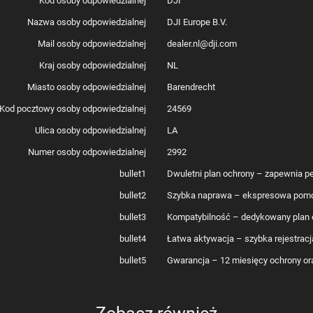
Kod osoby odpowiedzialnej
DJI
Nazwa osoby odpowiedzialnej
DJI Europe B.V.
Mail osoby odpowiedzialnej
dealer.nl@dji.com
Kraj osoby odpowiedzialnej
NL
Miasto osoby odpowiedzialnej
Barendrecht
Kod pocztowy osoby odpowiedzialnej
24569
Ulica osoby odpowiedzialnej
LA
Numer osoby odpowiedzialnej
2992
bullet1
Dwuletni plan ochrony – zapewnia p
bullet2
Szybka naprawa – ekspresowa pomoc 
bullet3
Kompatybilność – dedykowany plan 
bullet4
Łatwa aktywacja – szybka rejestrac
bullet5
Gwarancja – 12 miesięcy ochrony ora