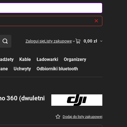
0,00 zł
Zaloguj się
Listy zakupowe
adżety
Kable
Ładowarki
Organizery
wane
Uchwyty
Odbiorniki bluetooth
mo 360 (dwuletni
Dodaj do listy zakupowej