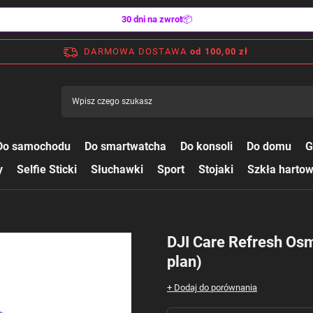
30 dni na zwrot
📦
DARMOWA DOSTAWA
od 100,00 zł
Do samochodu
Do smartwatcha
Do konsoli
Do domu
G
y
Selfie Sticki
Słuchawki
Sport
Stojaki
Szkła harto
DJI Care Refresh Os
plan)
+ Dodaj do porównania