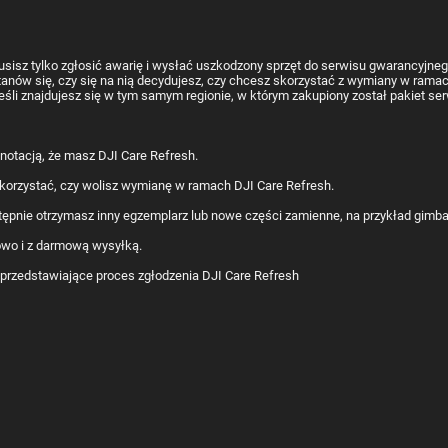
usisz tylko zgłosić awarię i wysłać uszkodzony sprzęt do serwisu gwarancyjne
nów się, czy się na nią decydujesz, czy chcesz skorzystać z wymiany w ramach
eśli znajdujesz się w tym samym regionie, w którym zakupiony został pakiet ser
dnotacją, że masz DJI Care Refresh.
skorzystać, czy wolisz wymianę w ramach DJI Care Refresh.
tępnie otrzymasz inny egzemplarz lub nowe części zamienne, na przykład gimba
towo i z darmową wysyłką.