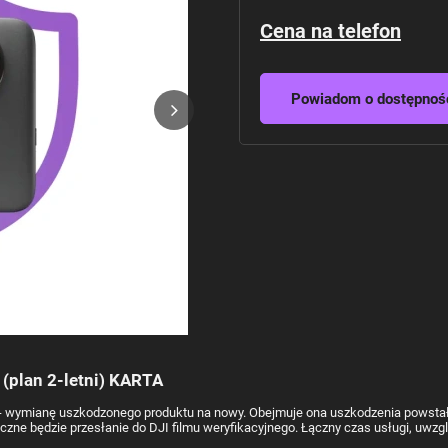
Cena na telefon
Powiadom o dostępnoś
(plan 2-letni) KARTA
ną - wymianę uszkodzonego produktu na nowy. Obejmuje ona uszkodzenia powst
ne będzie przesłanie do DJI filmu weryfikacyjnego. Łączny czas usługi, uwzglę