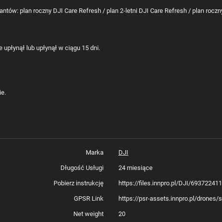
tów: plan roczny DJI Care Refresh / plan 2-letni DJI Care Refresh / plan roczny
 upłynął lub upłynął w ciągu 15 dni.
e.
Marka
DJI
Długość Usługi
24 miesiące
Pobierz instrukcję
https://files.innpro.pl/DJI/69372241
GPSR Link
https://psr-assets.innpro.pl/drones
Net weight
20