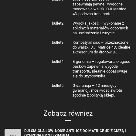
sytuacji – precyzyjnie dopasowane do walizki DJI Matrice 4D, oferują
zapewniają pewne i wygodne
niezrównaną wygodę i łatwość transportu.
mocowanie walizki DJI Matrice
4D podczas transportu.
bullet2
Wysoka jakość – wykonane z
solidnych materiałów odpornych
na uszkodzenia i zużycie.
bullet3
Kompatybilność – przeznaczone
do walizki DJI Matrice 4D, idealne
akcesorium do dronów DJI.
bullet4
Ergonomia – regulowana długość
pasków zapewnia wygodę
transportu, idealnie dopasowuje
się do użytkownika.
bullet5
Gwarancja – 12 miesięcy
gwarancji, możliwość zwrotu
zgodnie z polityką sklepu.
Zobacz również
DJI ŚMIGŁA LOW-NOISE ANTI-ICE DO MATRICE 4D Z CISZĄ I
OCHRONĄ PRZED ZIMNEM