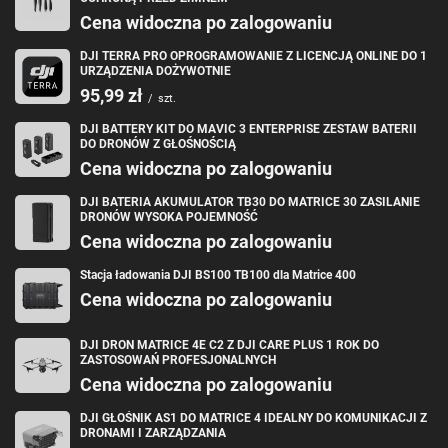
Cena widoczna po zalogowaniu
DJI TERRA PRO OPROGRAMOWANIE Z LICENCJĄ ONLINE DO 1
URZĄDZENIA DOŻYWOTNIE
95,99 zł
/
szt.
DJI BATTERY KIT DO MAVIC 3 ENTERPRISE ZESTAW BATERII
Wysoka jakość i trwałość, której
DO DRONÓW Z GŁOŚNOŚCIĄ
Cena widoczna po zalogowaniu
możesz zaufać
DJI BATERIA AKUMULATOR TB30 DO MATRICE 30 ZASILANIE
Każdy, kto inwestuje w sprzęt profesjonalny, wie, jak ważna jest
DRONÓW WYSOKA POJEMNOŚĆ
niezawodność. Szelki do walizki DJI Matrice 4D zostały zaprojektowane z
Cena widoczna po zalogowaniu
myślą o wytrzymałości i długowieczności. Wykonane z wysokiej jakości
materiałów, odpornych na uszkodzenia mechaniczne, gwarantują, że
przez długie lata będziesz mógł komfortowo transportować swój sprzęt w
Stacja ładowania DJI BS100 TB100 dla Matrice 400
trudnych warunkach. Zaufały im setki profesjonalistów na całym świecie,
Cena widoczna po zalogowaniu
którzy wiedzą, jak cenny jest ich czas i sprzęt.
DJI DRON MATRICE 4E C2 Z DJI CARE PLUS 1 ROK DO
ZASTOSOWAŃ PROFESJONALNYCH
Cena widoczna po zalogowaniu
DJI GŁOŚNIK AS1 DO MATRICE 4 IDEALNY DO KOMUNIKACJI Z
DRONAMI I ZARZĄDZANIA