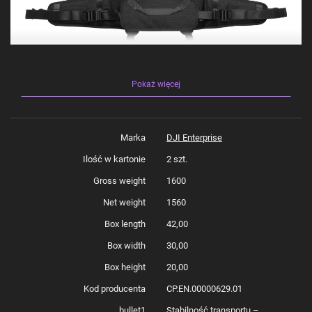
Pokaż więcej
Marka
DJI Enterprise
Ilość w kartonie
2 szt.
Profesjonalna wygoda i
Gross weight
1600
bezpieczeństwo z szelkami do
walizki DJI Matrice 4D
Net weight
1560
Box length
42,00
Wyobraź sobie, że podróżujesz przez miasto lub teren pełen przeszkód,
przenosząc swój cenny sprzęt dronowy. Właśnie wtedy, kiedy każdy ruch
Box width
30,00
liczy się pod względem komfortu, DJI Matrice 4D z szelkami do walizki
staje się Twoim niezawodnym partnerem. Dzięki zaawansowanemu
Box height
20,00
systemowi nośnemu, szelki pozwalają na równomierne rozłożenie wagi,
zapewniając wygodę podczas transportu Twojego sprzętu. Od teraz
Kod producenta
CP.EN.00000629.01
możesz skupić się na pracy, nie martwiąc się o dyskomfort czy
zmęczenie. Te szelki to nie tylko narzędzie, to Twoje wsparcie w każdej
bullet1
Stabilność transportu –