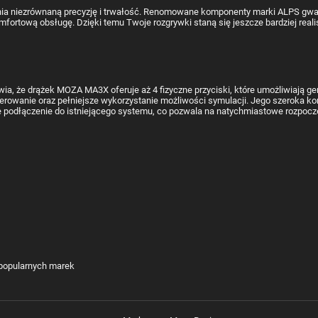
a niezrównaną precyzję i trwałość. Renomowane komponenty marki ALPS gwaran
fortową obsługę. Dzięki temu Twoje rozgrywki staną się jeszcze bardziej reali
wia, że drążek MOZA MA3X oferuje aż 4 fizyczne przyciski, które umożliwiają 
terowanie oraz pełniejsze wykorzystanie możliwości symulacji. Jego szeroka k
 podłączenie do istniejącego systemu, co pozwala na natychmiastowe rozpoczę
popularnych marek