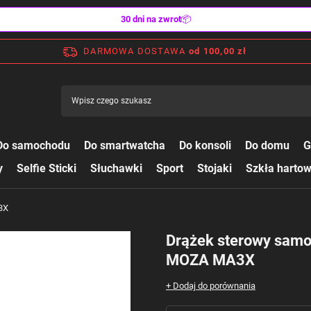
30 dni na zwrot
📦
DARMOWA DOSTAWA
od 100,00 zł
Do samochodu
Do smartwatcha
Do konsoli
Do domu
G
y
Selfie Sticki
Słuchawki
Sport
Stojaki
Szkła harto
3X
Drążek sterowy samol
MOZA MA3X
+ Dodaj do porównania