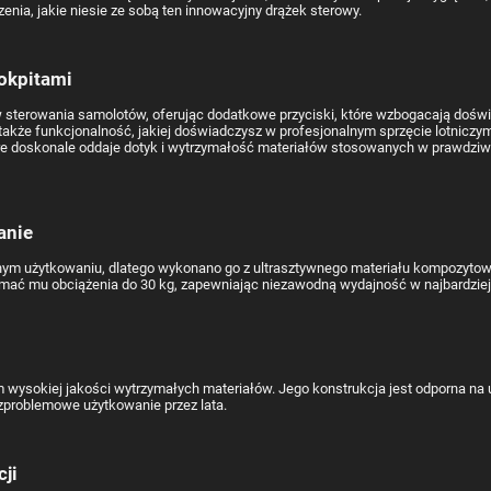
a, jakie niesie ze sobą ten innowacyjny drążek sterowy.
okpitami
sterowania samolotów, oferując dodatkowe przyciski, które wzbogacają doświ
e także funkcjonalność, jakiej doświadczysz w profesjonalnym sprzęcie lotnicz
óre doskonale oddaje dotyk i wytrzymałość materiałów stosowanych w prawdziw
anie
m użytkowaniu, dlatego wykonano go z ultrasztywnego materiału kompozytowe
rzymać mu obciążenia do 30 kg, zapewniając niezawodną wydajność w najbardz
ysokiej jakości wytrzymałych materiałów. Jego konstrukcja jest odporna na ud
ezproblemowe użytkowanie przez lata.
cji