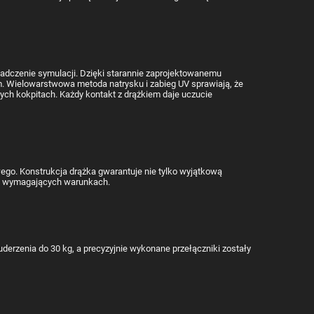
adczenie symulacji. Dzięki starannie zaprojektowanemu
ym. Wielowarstwowa metoda natrysku i zabieg UV sprawiają, że
ych kokpitach. Każdy kontakt z drążkiem daje uczucie
go. Konstrukcja drążka gwarantuje nie tylko wyjątkową
iej wymagających warunkach.
erzenia do 30 kg, a precyzyjnie wykonane przełączniki zostały