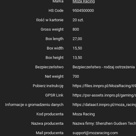
Marka
Moza Racing
HS Code
9504500000
Ilość w kartonie
20 szt.
Gross weight
800
Box length
27,00
Box width
15,50
Box height
13,50
Bezpieczeństwo
Bezpieczeństwo - rodzaj ostrzeżenia
Net weight
700
Pobierz instrukcję
https://files.innpro.pl/MozaRacing
GPSR Link
https://psr-assets.innpro.pl/gami
Informacje o gromadzeniu danych
https://dataact.innpro.pl/moza_rac
Kod producenta
Moza Racing
Nazwa producenta
Nazwa firmy: Shenzhen Gudsen Techn
Mail producenta
support@mozaracing.com