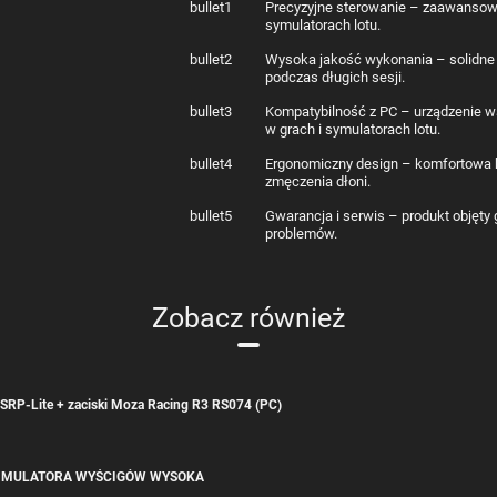
bullet1
Precyzyjne sterowanie – zaawansowa
symulatorach lotu.
bullet2
Wysoka jakość wykonania – solidne 
podczas długich sesji.
bullet3
Kompatybilność z PC – urządzenie ws
w grach i symulatorach lotu.
bullet4
Ergonomiczny design – komfortowa 
zmęczenia dłoni.
bullet5
Gwarancja i serwis – produkt objęty
problemów.
Zobacz również
 SRP-Lite + zaciski Moza Racing R3 RS074 (PC)
SIMULATORA WYŚCIGÓW WYSOKA