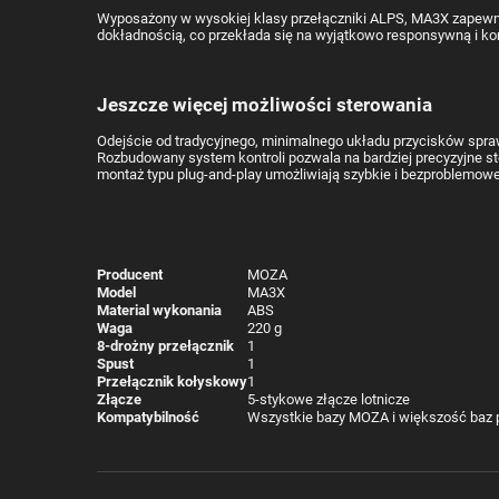
Wyposażony w wysokiej klasy przełączniki ALPS, MA3X zapewni
dokładnością, co przekłada się na wyjątkowo responsywną i kom
Jeszcze więcej możliwości sterowania
Odejście od tradycyjnego, minimalnego układu przycisków spra
Rozbudowany system kontroli pozwala na bardziej precyzyjne s
montaż typu plug-and-play umożliwiają szybkie i bezproblemowe
Producent
MOZA
Model
MA3X
Material wykonania
ABS
Waga
220 g
8-drożny przełącznik
1
Spust
1
Przełącznik kołyskowy
1
Złącze
5-stykowe złącze lotnicze
Kompatybilność
Wszystkie bazy MOZA i większość baz 