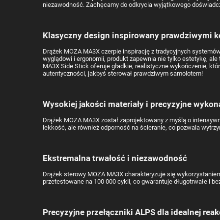
niezawodność. Zachęcamy do odkrycia wyjątkowego doświadczeni
Klasyczny design inspirowany prawdziwymi k
Drążek MOZA MA3X czerpie inspirację z tradycyjnych systemów 
wyglądowi i ergonomii, produkt zapewnia nie tylko estetykę, al
MA3X Side Stick oferuje gładkie, realistyczne wykończenie, kt
autentyczności, jakbyś sterował prawdziwym samolotem!
Wysokiej jakości materiały i precyzyjne wykon
Drążek MOZA MA3X został zaprojektowany z myślą o intensywny
lekkość, ale również odporność na ścieranie, co pozwala wyt
Ekstremalna trwałość i niezawodność
Drążek sterowy MOZA MA3X charakteryzuje się wykorzystaniem w
przetestowane na 100 000 cykli, co gwarantuje długotrwałe i b
Precyzyjne przełączniki ALPS dla idealnej reak