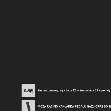
Zestaw gamingowy - baza R3 + kierownica ES + pedały
MOZA RACING NAKŁADKA PEDAŁU GAZU CRP2 DO 