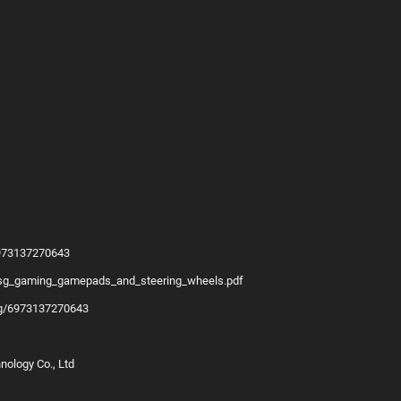
/6973137270643
ng/sg_gaming_gamepads_and_steering_wheels.pdf
ing/6973137270643
ology Co., Ltd