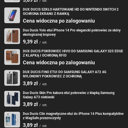
/
szt.
DUX DUCIS SZKŁO HARTOWANE HD DO NINTENDO SWITCH 2
OCHRONA EKRANU Z RAMKĄ
Cena widoczna po zalogowaniu
Dux Ducis Yolo etui iPhone 14 Pro elegancki pokrowiec ze skóry
ekologicznej brązowy
9,39 zł
/
szt.
DUX DUCIS POKROWIEC HIVO DO SAMSUNG GALAXY S25 EDGE
Z KLAPKĄ I OCHRONĄ RFID
Cena widoczna po zalogowaniu
DUX DUCIS FINO ETUI DO SAMSUNG GALAXY A72 4G
NYLONOWY POKROWIEC Z OCHRONĄ
3,89 zł
/
szt.
Dux Ducis Skin Pro kabura etui pokrowiec z klapką Samsung
Galaxy A73 niebieski
3,89 zł
/
szt.
Dux Ducis Clin magnetyczne etui do iPhone 14 Plus kompatybilne
z MagSafe przezroczysty
3,89 zł
/
szt.