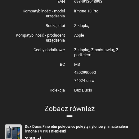
EAN
6934913048993
się
praktyczna kieszonka na kartę kredytową, wizytówkę czy
dowód osobisty
.
Kompatybilność - model
iPhone 13 Pro
Zintegrowane przyciski
– Blokują drogę pod nakładkę wszelkiemu
urządzenia
brudowi.
Precyzyjne wycięcia
– Gwarantują
łatwy dostęp do wszystkich
Rodzaj etui
Z klapką
niezbędnych portów
.
Kompatybilność - producent
Apple
urządzenia
ZAWARTOŚĆ ZESTAWU:
Cechy dodatkowe
Z klapką, Z podstawką, Z
portfelem
1 x Etui Dux Ducis do 
iPhone 13 Pro
1 x Opakowanie Dux Ducis
BC
MS
4202990090
74024-uniw
Kolekcja
Dux Ducis
Zobacz również
Dux Ducis Fino etui pokrowiec pokryty nylonowym materiałem
iPhone 14 Plus niebieski
3,89 zł