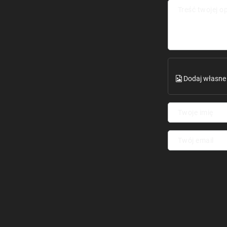
Treść twojej op
Dodaj własne 
Twoje imię
Twój email