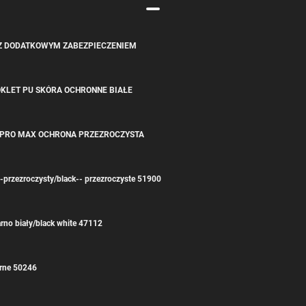
E Z DODATKOWYM ZABEZPIECZENIEM
OOKLET PU SKÓRA OCHRONNE BIAŁE
1 PRO MAX OCHRONA PRZEZROCZYSTA
-przezroczysty/black-- przezroczyste 51900
rno biały/black white 47112
arne 50246