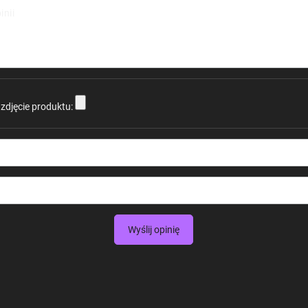
inii
zdjęcie produktu:
Wyślij opinię