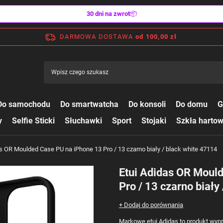
30 dni na zwrot
📦
DARMOWA DOSTAWA
od 100,00 zł
Do samochodu
Do smartwatcha
Do konsoli
Do domu
G
y
Selfie Sticki
Słuchawki
Sport
Stojaki
Szkła harto
as OR Moulded Case PU na iPhone 13 Pro / 13 czarno biały / black white 47114
Etui Adidas OR Moul
Pro / 13 czarno biały
+ Dodaj do porównania
Markowe etui Adidas to produkt wypr