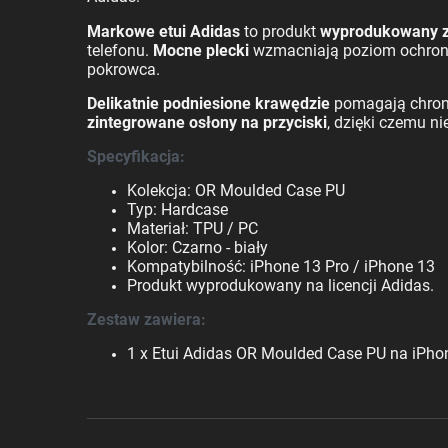
Markowe etui Adidas
to produkt
wyprodukowany z 
telefonu.
Mocne plecki
wzmacniają poziom ochrony
pokrowca.
Delikatnie podniesione krawędzie
pomagają chroni
zintegrowane osłony na przyciski
, dzięki czemu n
Specyfikacja:
Kolekcja: OR Moulded Case PU
Typ: Hardcase
Materiał: TPU / PC
Kolor: Czarno - biały
Kompatybilność: iPhone 13 Pro / iPhone 13
Produkt wyprodukowany na licencji Adidas.
Zestaw zawiera:
1 x Etui Adidas OR Moulded Case PU na iPhone