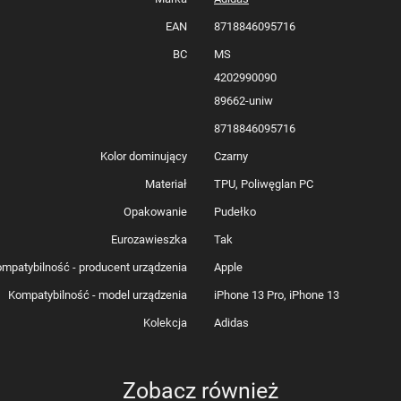
EAN
8718846095716
BC
MS
4202990090
89662-uniw
8718846095716
Kolor dominujący
Czarny
Materiał
TPU, Poliwęglan PC
Opakowanie
Pudełko
Eurozawieszka
Tak
mpatybilność - producent urządzenia
Apple
Kompatybilność - model urządzenia
iPhone 13 Pro, iPhone 13
Kolekcja
Adidas
Zobacz również