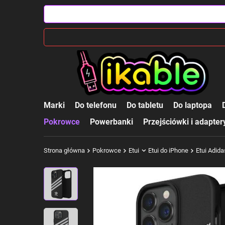
Marki
Do telefonu
Do tabletu
Do laptopa
Pokrowce
Powerbanki
Przejściówki i adapter
Strona główna
Pokrowce
Etui
Etui do iPhone
Etui Adid