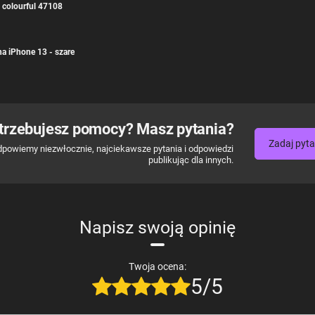
 colourful 47108
a iPhone 13 - szare
trzebujesz pomocy? Masz pytania?
Zadaj pyta
dpowiemy niezwłocznie, najciekawsze pytania i odpowiedzi
publikując dla innych.
Napisz swoją opinię
Twoja ocena:
5/5