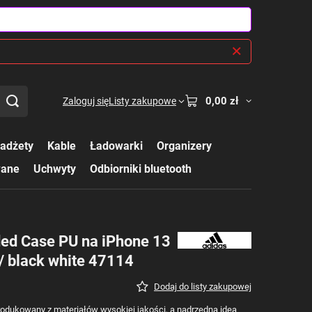
0,00 zł
Zaloguj się
Listy zakupowe
adżety
Kable
Ładowarki
Organizery
wane
Uchwyty
Odbiorniki bluetooth
ded Case PU na iPhone 13
 / black white 47114
Dodaj do listy zakupowej
odukowany z materiałów wysokiej jakości, a nadrzędną ideą