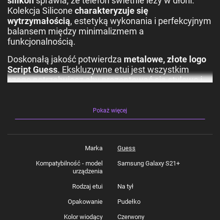
silikon
sprawia, że telefon świetnie leży w dłoni.
Kolekcja Silicone
charakteryzuje się
wytrzymałością
, estetyką wykonania i perfekcyjnym
balansem między minimalizmem a
funkcjonalnością.
Doskonałą jakość potwierdza
metalowe, złote logo
Script Guess
. Ekskluzywne etui jest wszystkim
czego potrzebujesz aby prezentować się stylowo i
modnie.
Specyfikacja:
Pokaż więcej
Kolekcja: Silicone Script Gold Logo
Typ: Hardcase
Materiał: Silikon
Marka
Guess
Kolor: Czerwony
Kompatybilność - model
Samsung Galaxy S21+
Kompatybilność: Galaxy S21 Plus
urządzenia
Produkt wyprodukowany na licencji: Guess.
Rodzaj etui
Na tył
Zestaw zawiera:
Opakowanie
Pudełko
1 x Etui Guess Silicone Script Metal Logo na
Kolor wiodący
Czerwony