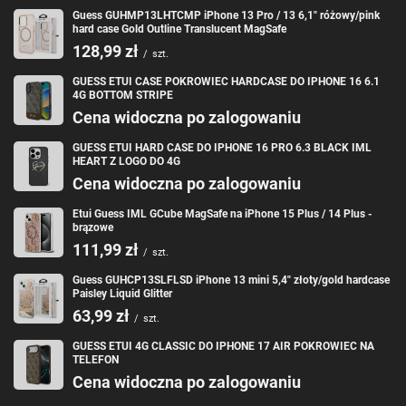
Guess GUHMP13LHTCMP iPhone 13 Pro / 13 6,1" różowy/pink
hard case Gold Outline Translucent MagSafe
128,99 zł
/
szt.
GUESS ETUI CASE POKROWIEC HARDCASE DO IPHONE 16 6.1
4G BOTTOM STRIPE
Cena widoczna po zalogowaniu
GUESS ETUI HARD CASE DO IPHONE 16 PRO 6.3 BLACK IML
HEART Z LOGO DO 4G
Cena widoczna po zalogowaniu
Etui Guess IML GCube MagSafe na iPhone 15 Plus / 14 Plus -
brązowe
111,99 zł
/
szt.
Guess GUHCP13SLFLSD iPhone 13 mini 5,4" złoty/gold hardcase
Paisley Liquid Glitter
63,99 zł
/
szt.
GUESS ETUI 4G CLASSIC DO IPHONE 17 AIR POKROWIEC NA
TELEFON
Cena widoczna po zalogowaniu