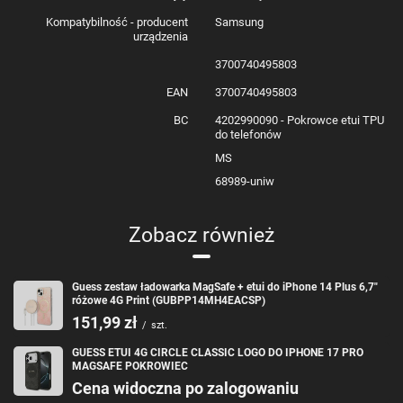
Samsung Galaxy S21+ - czerwone
Kompatybilność - producent
Samsung
urządzenia
3700740495803
EAN
3700740495803
BC
4202990090 - Pokrowce etui TPU
do telefonów
MS
68989-uniw
Zobacz również
Guess zestaw ładowarka MagSafe + etui do iPhone 14 Plus 6,7"
różowe 4G Print (GUBPP14MH4EACSP)
151,99 zł
/
szt.
GUESS ETUI 4G CIRCLE CLASSIC LOGO DO IPHONE 17 PRO
MAGSAFE POKROWIEC
Cena widoczna po zalogowaniu