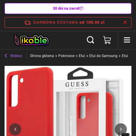
30 dni na zwrot
📦
DARMOWA DOSTAWA
od 100,00 zł
Wstecz
Strona główna
Pokrowce
Etui
Etui do Samsung
Etui Gue