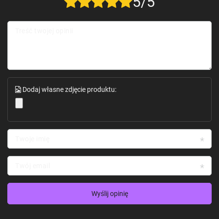
5/5
Kolor
: Przezroczysty
Kompatybilność
: iPhone 15 Pro Max
Treść twojej opinii
Zestaw zawiera:
1 x Etui UNIQ Heldro Mag Mag Magclick Charging na
iPhone 15 Pro Max - przezroczyste
Dodaj własne zdjęcie produktu:
Twoje imię
Twój email
Wyślij opinię