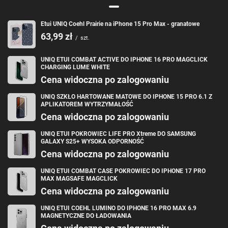
Kolekcja Heldro Mag została przetestowana w zakresie
odporności na upadki z wysokości do 4 metrów która
Etui UNIQ Coehl Prairie na iPhone 15 Pro Max - granatowe
została potwierdzona certyfikatem 13 Feet Concrete co
63,99 zł
sprawia, iż jest to niemal pancerna ochrona telefonu. Twój
/
szt.
iPhone zasługuje na najlepszą możliwą ochronę, jaka
istnieje. Wybierz Uniq Heldro Mag i podaruj mu najwyższy
UNIQ ETUI COMBAT ACTIVE DO IPHONE 16 PRO MAGCLICK
CHARGING LUME WHITE
poziom ochrony.
Cena widoczna po zalogowaniu
Każde etui posiada wszelkie niezbędne wycięcia na porty i
zintegrowane przyciski, dzięki czemu nie stanowi żadnych
UNIQ SZKŁO HARTOWANE MATOWE DO IPHONE 15 PRO 6.1 Z
przeszkód w codziennej pracy urządzenia.
APLIKATOREM WYTRZYMAŁOŚĆ
Cena widoczna po zalogowaniu
Ładuj bezprzewodowo!
UNIQ ETUI POKROWIEC LIFE PRO Xtreme DO SAMSUNG
Etui wyposażono w magnetyczny pierścień kompatybilny z
GALAXY S25+ WYSOKA ODPORNOŚĆ
bezprzewodową ładowarką MagSafe, zapewniając szybkie
Cena widoczna po zalogowaniu
i łatwe ładowanie. Wystarczy przyłożyć bezprzewodową
ładowarkę do obudowy etui, a rozpocznie się proces
UNIQ ETUI COMBAT CASE POKROWIEC DO IPHONE 17 PRO
ładowania urządzenia.
MAX MAGSAFE MAGCLICK
Cena widoczna po zalogowaniu
Trwałe materiały
UNIQ ETUI COEHL LUMINO DO IPHONE 16 PRO MAX 6.9
Do produkcji tej kolekcji etui ochronnych wykorzystano
MAGNETYCZNE DO ŁADOWANIA
materiały klasy premium. Każde etui wykonano z twardego