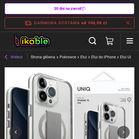
30 dni na zwrot
📦
DARMOWA DOSTAWA
od 100,00 zł
Wstecz
Strona główna
Pokrowce
Etui
Etui do iPhone
Etui UNIQ 