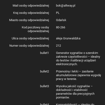
Mail osoby odpowiedzialnej
bok@altway.pl
Kraj osoby odpowiedzialnej
PL
Miasto osoby odpowiedzialnej
Gdańsk
Kod pocztowy osoby
80-266
odpowiedzialnej
Ulica osoby odpowiedzialnej
aleja Grunwaldzka
Numer osoby odpowiedzialnej
212
bullet1
Generator sygnałów o szerokim
zakresie częstotliwości – idealny
do testów i kalibracji urządzeń
elektronicznych.
bullet2
Przenośny i lekki – zasilanie
akumulatorowe zapewnia wygodę
pracy w terenie.
bullet3
Wysoka jakość sygnałów –
dokładność i stabilność
parametrów dla precyzyjnych
pomiarów.
bullet4
Kompatybilność – idealny do