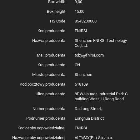
Box width
9,00
Box height
15,00
HS Code
8543200000
Kod producenta
FNIRSI
Nazwa producenta
Shenzhen FNIRSI Technology
Co.,Ltd.
Mail producenta
toby@fnirsi.com
Kraj producenta
CN
Miasto producenta
Shenzhen
Kod pocztowy producenta
518109
Ulica producenta
8F,Weihuada Industrial Park C
building West, Li Rong Road
Numer producenta
Da Lang Street,
Podnumer producenta
Longhua District
Kod osoby odpowiedzialnej
FNIRSI
Nazwa osoby odpowiedzialnej
ALTWAY(PL) Sp.z o.o.