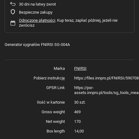
30
dni na łatwy zwrot
Bezpieczne zakupy
Odroczone płatności
. Kup teraz, zapłać później, jeżeli nie
zwrócisz
Generator sygnałów FNIRSI SG-004A
Marka
FNIRSI
Pobierz instrukcję
https://files.innpro.pl/FNIRSI/5907
GPSR Link
https://psr-
assets.innpro.pl/tools/sg_tools_mea
Ilość w kartonie
30 szt.
Gross weight
469
Net weight
170
Box length
14,00