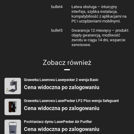
grawerowania.
bullet4
Łatwa obsługa – intuicyjny
interfejs, szybka instalacja,
kompatybilność z aplikacjami na
Intuicyjne oprogramowanie dla pełnej kontroli
PC i urządzeniami mobilnymi.
bullet5
Gwarancja 12 miesięcy – produkt
LaserPecker 5 Deluxe współpracuje z intuicyjnym oprogramowaniem na
komputer oraz aplikacją mobilną, które pozwalają na pełną kontrolę nad
objęty gwarancją, możliwość
procesem grawerowania. Uzyskaj idealne grawerowanie dzięki dwóm
zwrotu w ciągu 14 dni, wsparcie
czerwonym punktom ustawiania ostrości i bezpośrednim bezpiecznym
serwisowe.
opcjom podglądu.
Zobacz również
W zestawie
grawerka laserowa
Grawerka Laserowa Laserpecker 2 wersja Basic
kabel zasilający
adapter zasilający
Cena widoczna po zalogowaniu
kabel 1.5 m
kabel 0.6 m
rurka
Grawerka Laserowa LaserPecker LP2 Plus wersja Safeguard
adapter do rurki
Cena widoczna po zalogowaniu
pendrive USB
pozycjoner w kształcie litery L x2
okulary ochronne
zestaw z materiałami
Pochłaniacz dymu LaserPecker Air Purifier
przystawka Slide Extension
Cena widoczna po zalogowaniu
przystawka Rotary Extension