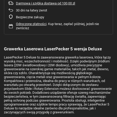
Darmowa i szybka dostawa
od
100,00 zł
30
dni na łatwy zwrot
Bezpieczne zakupy
Odroczone płatności
. Kup teraz, zapłać później, jeżeli nie
zwrócisz
Grawerka Laserowa LaserPecker 5 wersja Deluxe
LaserPecker 5 Deluxe to zaawansowana grawerka laserowa, która łączy
wysoką moc, wszechstronność i mobilność. Dzięki podwójnym źródłom
lasera (20W światłowodowy i 20W diodowy), umożliwia precyzyjne
grawerowanie na szerokiej gamie materiałów, takich jak metal, drewno,
skóra czy szkło. Charakteryzuje się możliwością głębokiego
grawerowania, cięcia metali oraz grawerowania w pełnym kolorze.
Kompaktowa i przenośna, idealna do pracy w różnych warunkach, od
warsztatu po otwartą przestrzeń. Dzięki dołączonym do zestawu
przystawkom Slide i Rotary Extension możesz dostosować grawerowanie
do swoich potrzeb. Dodatkowo urządzenie oferuje szereg mechanizmów
bezpieczeństwa, w tym zaawansowaną filtrację światła, zapewniając
pełną ochronę podczas grawerowania. Prostota obsługi, inteligentne
oprogramowanie oraz szybkie tempo pracy sprawiają, że LaserPecker 5
Deluxe to narzędzie idealne zarówno dla profesjonalistów, jak i
zaczynających swoją przygodę z grawerunkiem.