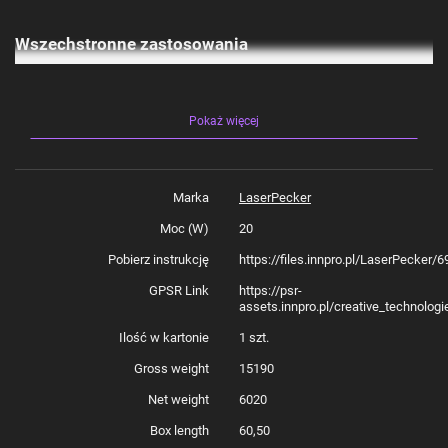
Wszechstronne zastosowania
LaserPecker 5 Deluxe oferuje dwie różne technologie laserowe, które
otwierają przed użytkownikami szeroki wachlarz możliwości. Laser
światłowodowy o mocy 20W jest doskonały do pracy z metalami, takimi
jak stal nierdzewna, aluminium, mosiądz, srebro, platyna, tytan oraz złoto.
Pokaż więcej
Laser diodowy o mocy 20W idealnie pracuje na drewnie, akrylu, skórze,
szkle, kamieniu, papierze, gumie, a także na żywności, co daje ogromną
elastyczność w projektach artystycznych i przemysłowych. Dzięki tak
szerokim możliwościom materiałowym LaserPecker 5 Deluxe staje się
niezastąpionym narzędziem w warsztatach, małych firmach i dla artystów.
Marka
LaserPecker
Moc (W)
20
Głębokie grawerowanie i precyzyjne cięcie
Pobierz instrukcję
https://files.innpro.pl/LaserPecker
GPSR Link
https://psr-
LaserPecker 5 to maszyna, która umożliwia osiąganie głębokich i
wyraźnych grawerów w jednym przebiegu. Krawędzie są czyste, a detale
assets.innpro.pl/creative_technolog
precyzyjnie odwzorowane. Ta grawerka jest idealnym rozwiązaniem do
tworzenia bardziej zaawansowanych projektów, w których wymagane są
Ilość w kartonie
1 szt.
szczegóły i głębokość. Dzięki kontroli kątów cięcia i geometrii,
LaserPecker 5 pozwala na cięcie metali, takich jak mosiądz, stal
Gross weight
15190
nierdzewna, aluminium oraz tytan, z dokładnością do 1 mm, co wykracza
poza możliwości tradycyjnych urządzeń.
Net weight
6020
Box length
60,50