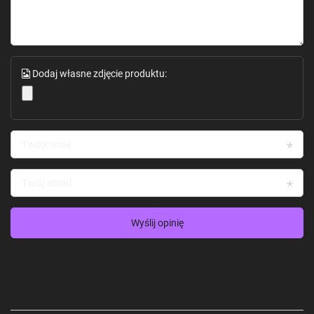
Łączność
USB, Wi-Fi
Obsługiwane
iOS 9.0+, Android 7.0+, macOS 10+, Windows 10+
systemy
Kompatybilne z LightBurn
operacyjne
Certyfikaty
CE / ROHS / FCC / FDA / NCC / KC / UKCA / TELEC /
bezpieczeństwa
SRRC
Dodaj własne zdjęcie produktu:
Twoje imię
Twój email
Wyślij opinię