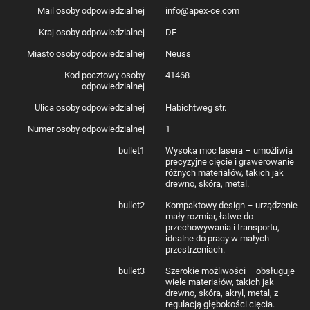
produkcji, rozszerzenie Slide pomoże zwiększyć wydajność, umożliwiając
Mail osoby odpowiedzialnej
info@apex-ce.com
szybszą obróbkę. Przystawka Slide Extension pozwala na powiększenie
obszaru roboczego, natomiast Rotary Extension umożliwia grawerunek na
Kraj osoby odpowiedzialnej
DE
cylindrycznych przedmiotach, takich jak kubki, szklanki, bransoletki czy
pierścionki, osiągając precyzyjne efekty.
Miasto osoby odpowiedzialnej
Neuss
Kod pocztowy osoby
41468
odpowiedzialnej
Inteligentne grawerowanie
Ulica osoby odpowiedzialnej
Habichtweg str.
LaserPecker 5 to urządzenie, które łączy prostotę obsługi z
zaawansowaną funkcjonalnością. Dzięki inteligentnemu wypełnianiu
Numer osoby odpowiedzialnej
1
system rozpozna kształt i rozmiar materiałów, a Ty będziesz mógł
skoncentrować się na samej kreatywności. Dzięki wbudowanej kamerze
bullet1
Wysoka moc lasera – umożliwia
zyskujesz kontrolę nad całym procesem, eliminując ryzyko pojawiania się
precyzyjne cięcie i grawerowanie
błędów.
różnych materiałów, takich jak
drewno, skóra, metal.
bullet2
Kompaktowy design – urządzenie
Zaawansowane funkcje bezpieczeństwa
mały rozmiar, łatwe do
przechowywania i transportu,
Bezpieczeństwo jest priorytetem, dlatego LaserPecker 5 Deluxe została
idealne do pracy w małych
rygorystycznie przetestowana i certyfikowana, spełniając normy unijne.
przestrzeniach.
Posiada wiele mechanizmów zabezpieczających, takich jak filtrację
światła (zastosowane materiały filtrujące blokują 99,99% szkodliwego
bullet3
Szerokie możliwości – obsługuje
światła, chroniąc Twoje oczy), oraz wentylator wydmuchowy (zapewnia
wiele materiałów, takich jak
odpowiednią wentylację, usuwając pyły i opary ze strefy roboczej).
drewno, skóra, akryl, metal, z
Ochrona przed przegrzaniem i przycisk awaryjny to dodatkowe
regulacją głębokości cięcia.
zabezpieczenia, które zapewniają ochronę i pełną kontrolę nad procesem