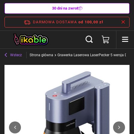
30 dni na zwrot
📦
DARMOWA DOSTAWA
od 100,00 zł
Wstecz
Strona główna
Grawerka Laserowa LaserPecker 5 wersja Delux