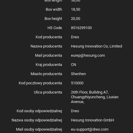
Box length
56,00
Box width
18,50
Box height
20,00
HS Code
8516299100
Kod producenta
Dreo
Nazwa producenta
Hesung Innovation Co, Limited
Mail producenta
eurep@hesung.com
Kraj producenta
CN
Miasto producenta
Shenhen
Kod pocztowy producenta
510000
Ulica producenta
26th Floor, Builidng A7,
Chuangzhiyuncheng, Liuxian
Avenue,
Kod osoby odpowiedzialnej
Dreo
Nazwa osoby odpowiedzialnej
Hesung Innovation GmbH
Mail osoby odpowiedzialnej
eu-support@dreo.com