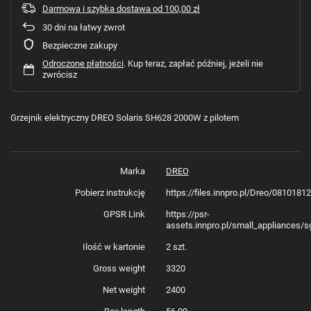
Darmowa i szybka dostawa
od
100,00 zł
30
dni na łatwy zwrot
Bezpieczne zakupy
Odroczone płatności
. Kup teraz, zapłać później, jeżeli nie
zwrócisz
Grzejnik elektryczny DREO Solaris SH628 2000W z pilotem
Marka
DREO
Pobierz instrukcję
https://files.innpro.pl/Dreo/081018
GPSR Link
https://psr-
assets.innpro.pl/small_appliances/s
Ilość w kartonie
2 szt.
Gross weight
3320
Net weight
2400