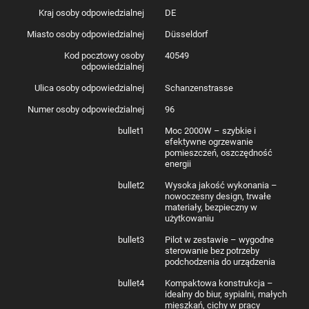
Kraj osoby odpowiedzialnej
DE
Miasto osoby odpowiedzialnej
Düsseldorf
Kod pocztowy osoby
40549
odpowiedzialnej
Ulica osoby odpowiedzialnej
Schanzenstrasse
Numer osoby odpowiedzialnej
96
bullet1
Moc 2000W – szybkie i
efektywne ogrzewanie
pomieszczeń, oszczędność
energii
bullet2
Wysoka jakość wykonania –
nowoczesny design, trwałe
materiały, bezpieczny w
użytkowaniu
bullet3
Pilot w zestawie – wygodne
sterowanie bez potrzeby
podchodzenia do urządzenia
bullet4
Kompaktowa konstrukcja –
idealny do biur, sypialni, małych
mieszkań, cichy w pracy