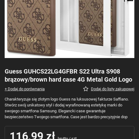
Guess GUHCS22LG4GFBR S22 Ultra S908
brązowy/brown hard case 4G Metal Gold Logo
+ Dodaj do porównania
Dodaj do listy zakupowej
Charakteryzuje się złotym logo Guess na luksusowej fakturze Saffiano.
Stwórz swój unikatowy styl i dodaj wyrafinowaną estetykę marki do
swojego smartfona Samsung. Elegancki case gwarantuje
bezpieczeństwo Twojego smartfona. Case jest bardzo precyzyjnie dop
116,99 zł
brutto
/
szt.