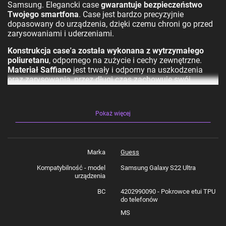
Samsung.
Elegancki case
gwarantuje bezpieczeństwo
Twojego smartfona
. Case jest bardzo precyzyjnie
dopasowany do urządzenia, dzięki czemu chroni go przed
zarysowaniami i uderzeniami.
Konstrukcja case'a została wykonana z wytrzymałego
poliuretanu
, odpornego na zużycie i cechy zewnętrzne.
Materiał Saffiano
jest trwały i odporny na uszkodzenia
oraz zarysowania, przez długi czas zachowuje swój
estetyczny wygląd. Etui
amortyzuje wstrząsy i gwarantuje
bezpieczeństwo telefonu
.
Pokaż więcej
Specyfikacja:
Kolekcja: 4G Metal Gold Logo
Typ: Hardcase
Materiał: PU / Skóra syntetyczna
Marka
Guess
Kolor: Brązowy
Kompatybilność - model
Samsung Galaxy S22 Ultra
Kompatybilność: Samsung Galaxy S22 Ultra
urządzenia
Produkt wyprodukowany na licencji Guess.
BC
4202990090 - Pokrowce etui TPU
Zestaw zawiera:
do telefonów
MS
1 x Guess GUHCS22LG4GFBR S22 Ultra S908
brązowy/brown hard case 4G Metal Gold Logo