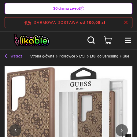
30 dni na zwrot
📦
DARMOWA DOSTAWA
od 100,00 zł
Wstecz
Strona główna
Pokrowce
Etui
Etui do Samsung
Guess G