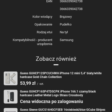
EAN
3666339042738
3666339042738
Kolor wiodący
Brązowy
Opakowanie
Pudełko
Rodzaj etui
Na tył
Kompatybilność - producent
Samsung
urządzenia
Zobacz również
Guess GUHCP12SPCUCHWH iPhone 12 mini 5,4" biały/white
hardcase Gold Chain Collection
53,99 zł
/
szt.
Guess GUHCP16SP4TDSCPK iPhone 166.1 czarny/black
hardcase Leather Metal Logo Strass Crossbody
Cena widoczna po zalogowaniu
Guess Sleeve GUCS16HGCFSEB 16niebieski/blue GCube Stripes