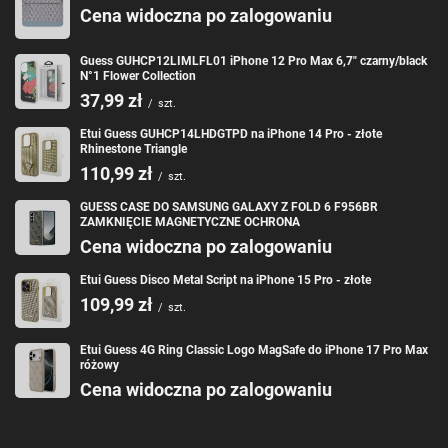
Cena widoczna po zalogowaniu
Guess GUHCP12LIMLFL01 iPhone 12 Pro Max 6,7" czarny/black
N°1 Flower Collection
37,99 zł
/
szt.
Etui Guess GUHCP14LHDGTPD na iPhone 14 Pro - złote
Rhinestone Triangle
110,99 zł
/
szt.
GUESS CASE DO SAMSUNG GALAXY Z FOLD 6 F956BR
ZAMKNIĘCIE MAGNETYCZNE OCHRONA
Cena widoczna po zalogowaniu
Etui Guess Disco Metal Script na iPhone 15 Pro - złote
109,99 zł
/
szt.
Etui Guess 4G Ring Classic Logo MagSafe do iPhone 17 Pro Max
różowy
Cena widoczna po zalogowaniu