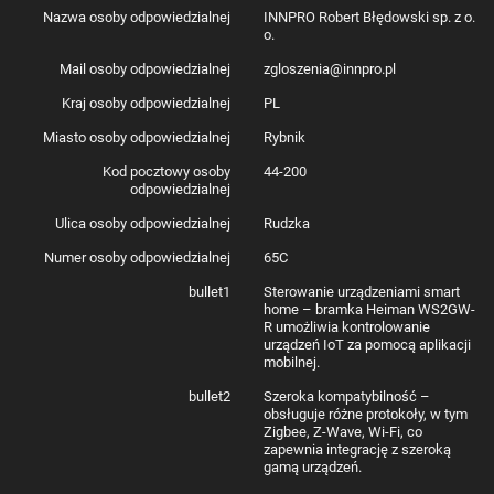
Nazwa osoby odpowiedzialnej
INNPRO Robert Błędowski sp. z o.
o.
Mail osoby odpowiedzialnej
zgloszenia@innpro.pl
Kraj osoby odpowiedzialnej
PL
Miasto osoby odpowiedzialnej
Rybnik
Pełna kontrola nad inteligentnym
Kod pocztowy osoby
44-200
domem – Bramka Heiman WS2GW-
odpowiedzialnej
R
Ulica osoby odpowiedzialnej
Rudzka
Numer osoby odpowiedzialnej
65C
Zapomnij o tradycyjnych metodach sterowania urządzeniami domowymi.
Bramka Heiman WS2GW-R WiFi to nowoczesne rozwiązanie, które
bullet1
Sterowanie urządzeniami smart
pozwala Ci zarządzać wszystkimi urządzeniami IoT w sposób
home – bramka Heiman WS2GW-
bezproblemowy. Dzięki technologii WiFi możesz błyskawicznie połączyć
R umożliwia kontrolowanie
się z urządzeniami w swoim domu i zdalnie je kontrolować za pomocą
urządzeń IoT za pomocą aplikacji
aplikacji. Bez względu na to, czy chcesz zapalić światło, włączyć
mobilnej.
klimatyzację, czy sprawdzić stan czujników, bramka daje Ci pełną
swobodę. Co więcej, brak potrzeby używania zewnętrznych hubów
bullet2
Szeroka kompatybilność –
sprawia, że jest to wygodne rozwiązanie, które pasuje do każdego
obsługuje różne protokoły, w tym
inteligentnego domu.
Zigbee, Z-Wave, Wi-Fi, co
zapewnia integrację z szeroką
gamą urządzeń.