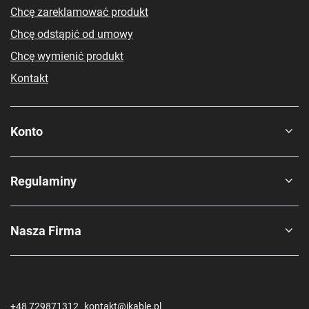
Zasilanie: 5V DC
Chcę zareklamować produkt
Interfejs: WiFi
Kompatybilność z aplikacjami: Heiman, Smart Life
Chcę odstąpić od umowy
Zasięg WiFi: Do 100 metrów w otwartej przestrzeni
Chcę wymienić produkt
Kontakt
Konto
Regulaminy
Nasza Firma
+48 729871312
kontakt@ikable.pl