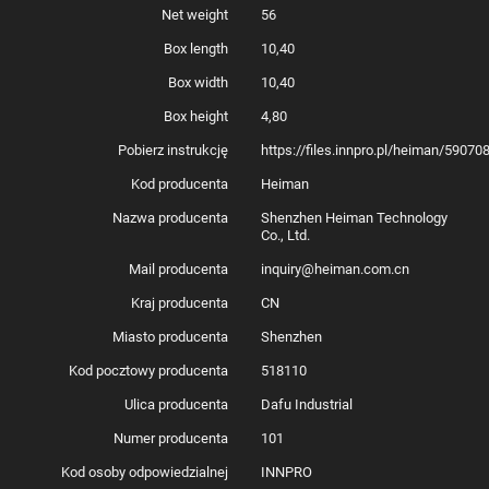
innych sprzętów – gdziekolwiek jesteś, w prostym dotknięciu ekranu
Net weight
56
telefonu.
Box length
10,40
Box width
10,40
Box height
4,80
Pobierz instrukcję
https://files.innpro.pl/heiman/5907
Kod producenta
Heiman
Nazwa producenta
Shenzhen Heiman Technology
Co., Ltd.
Mail producenta
inquiry@heiman.com.cn
Kraj producenta
CN
Miasto producenta
Shenzhen
Kod pocztowy producenta
518110
Ulica producenta
Dafu Industrial
Numer producenta
101
Kod osoby odpowiedzialnej
INNPRO