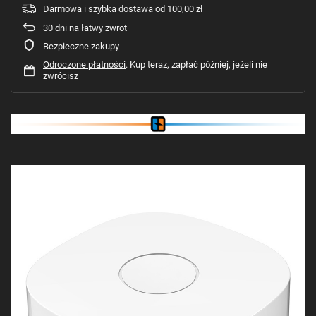
Darmowa i szybka dostawa
od
100,00 zł
30
dni na łatwy zwrot
Bezpieczne zakupy
Odroczone płatności
. Kup teraz, zapłać później, jeżeli nie
zwrócisz