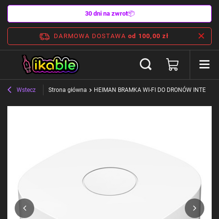
30 dni na zwrot
📦
DARMOWA DOSTAWA
od 100,00 zł
Wstecz
Strona główna
HEIMAN BRAMKA WI-FI DO DRONÓW INTELIG