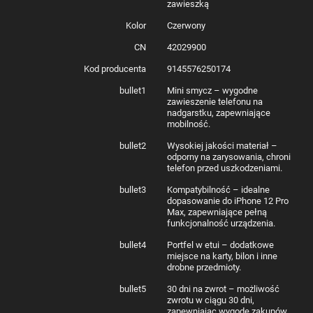
zawieszką
Strap Case z Portfelem i Smyczą do
Kolor
Czerwony
iPhone 12 Pro Max
CN
42029900
Czujesz, że styl to coś więcej niż tylko wygląd? Magnet Strap Case do
Kod producenta
9145576250174
iPhone 12 Pro Max to prawdziwa rewolucja w codziennym użytkowaniu.
Dzięki wbudowanemu portfelowi, Twoje karty i gotówka są zawsze w
bullet1
Mini smycz – wygodne
zasięgu ręki – oszczędzając czas i przestrzeń. Kolor czerwony nie tylko
zawieszenie telefonu na
wyróżnia się na tle innych, ale również wyraża Twoją energię i odwagę.
nadgarstku, zapewniające
Etui chroni telefon przed zarysowaniami i uszkodzeniami, a magnetyczne
mobilność.
zapięcie to gwarancja, że wszystko pozostaje na swoim miejscu.
Wbudowana smycz pozwala Ci na wygodne noszenie telefonu na
nadgarstku – idealne dla osób w ciągłym ruchu.
bullet2
Wysokiej jakości materiał –
odporny na zarysowania, chroni
telefon przed uszkodzeniami.
bullet3
Kompatybilność – idealne
dopasowanie do iPhone 12 Pro
Max, zapewniające pełną
funkcjonalność urządzenia.
bullet4
Portfel w etui – dodatkowe
Zmysłowa Elegancja i Wygoda –
miejsce na karty, bilon i inne
drobne przedmioty.
Magnet Strap Case do iPhone 12
bullet5
30 dni na zwrot – możliwość
Pro Max w Kolorze Czerwonym
zwrotu w ciągu 30 dni,
zapewniając wygodę zakupów.