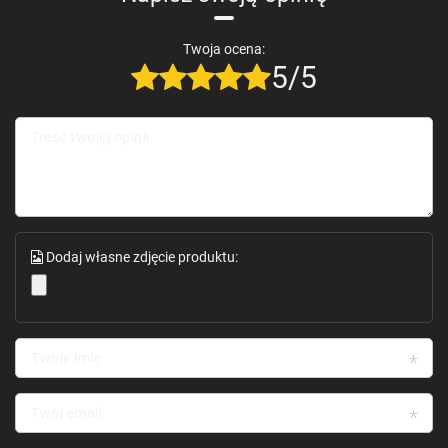
Magnetyczne zapięcie – pewność, że Twoje rzeczy są bezpieczne,
a Ty masz łatwy dostęp do telefonu
Smycz do noszenia na nadgarstku – wygodne przechowywanie
Twoja ocena:
telefonu zawsze pod ręką
5/5
Zestaw zawiera:
1x Magnet Strap Case etui do iPhone 12 Pro Max pokrowiec portfel
Treść twojej opinii
+ mini smycz zawieszka czerwony
Dodaj własne zdjęcie produktu:
Twoje imię
Twój email