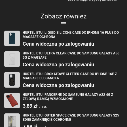
Zachwycający design, elegancja i funkcjonalność – to cechy, które
wyróżniają Magnet Strap Case. Dzięki wbudowanemu portfelowi z
Zobacz również
miejscem na karty i gotówkę, już nigdy nie będziesz musiał szukać
portfela. Czerwony odcień etui doda energii Twojemu stylowi, a
magnetyczne zapięcie zapewni Ci wygodny dostęp do telefonu w każdej
chwili. Zmysłowa, czerwona smycz to nie tylko estetyczny detal – to
również praktyczne rozwiązanie, dzięki któremu Twój telefon jest zawsze
HURTEL ETUI LIQUID SILICONE CASE DO IPHONE 16 PLUS DO
pod ręką. Magnet Strap Case to połączenie, które czyni Twoje życie
MAGSAFE OCHRONA
prostszym i bardziej eleganckim.
Cena widoczna po zalogowaniu
HURTEL ETUI ULTRA CLEAR CASE DO SAMSUNG GALAXY A56
5G Z MAGSAFE
Cena widoczna po zalogowaniu
HURTEL ETUI BROKATOWE GLITTER CASE DO IPHONE 16E Z
MAGSAFE ELEGANCKA
Cena widoczna po zalogowaniu
Specyfikacja Produktu – Magnet
Strap Case Etui do iPhone 12 Pro
HURTEL ETUI PANCERNE DO SAMSUNG GALAXY A22 4G Z
ŻELOWĄ RAMKĄ WZMOCNIONE
Max
3,89 zł
/
szt.
Materiał: Wysokiej jakości skóra PU – odporna na zarysowania i
HURTEL ETUI OUTER SPACE CASE DO SAMSUNG GALAXY S25
uszkodzenia
EDGE ZAMKNIĘCIE OCHRONNE
Kolor: Czerwony – odważny, wyrazisty, idealny dla osób pewnych
7,99 zł