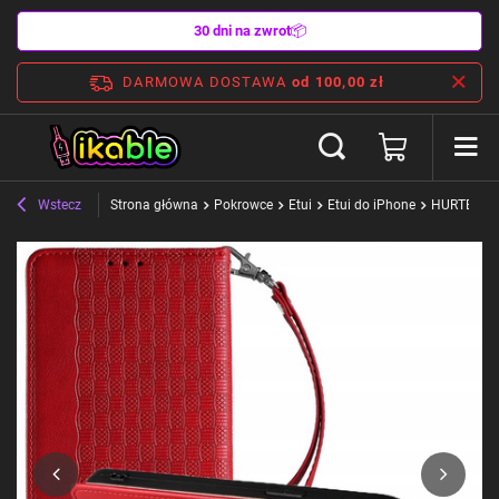
30 dni na zwrot
📦
DARMOWA DOSTAWA
od 100,00 zł
Wstecz
Strona główna
Pokrowce
Etui
Etui do iPhone
HURTEL ET