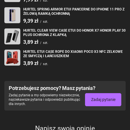
/
szt.
siebie
Wymiary: 16,5 cm x 8,5 cm x 2,0 cm (długość x szerokość x
HURTEL SPRING ARMOR ETUI PANCERNE DO IPHONE 11 PRO Z
grubość)
ŻELOWĄ RAMKĄ OCHRONNĄ
Kompatybilność: Dedykowane dla iPhone 12 Pro Max
Miejsce na karty: Do 3 kart – przestronny portfel wbudowany w
9,39 zł
/
szt.
etui
Zamek: Magnetyczne zapięcie – zapewnia bezpieczeństwo i łatwy
HURTEL CLEAR VIEW CASE ETUI DO HONOR X7 HONOR PLAY 30
dostęp
PLUS OCHRONA Z KLAPKĄ
Dodatkowe funkcje: Wbudowana smycz – wygodne noszenie
telefonu na nadgarstku lub przypięcie do torby
3,89 zł
/
szt.
HURTEL ETUI CASE ROPE DO XIAOMI POCO X3 NFC ZELKOWE
ZE SMYCZĄ I ŁAŃCUSZKIEM
3,89 zł
/
szt.
Podsumowanie najważniejszych
Potrzebujesz pomocy? Masz pytania?
cech i zalet produktu:
Zadaj pytanie a my odpowiemy niezwłocznie,
Zadaj pytanie
najciekawsze pytania i odpowiedzi publikując
dla innych.
Elegancka skóra PU – odporna na uszkodzenia, wytrzymała i łatwa
w utrzymaniu
Kolor czerwony – wyrazisty i energetyczny, idealny do wyróżnienia
się
Portfel wbudowany w etui – przestronny, mieszczący do 3 kart i
Napisz swoją opinię
gotówkę