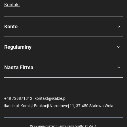
Kontakt
Konto
Regulaminy
Nasza Firma
+48 729871312
kontakt@ikable.pl
ikable.pl
,
Komisji Edukacji Narodowej 11
,
37-450
Stalowa Wola
W sklepie prezentujemy ceny brutto (z VAT).