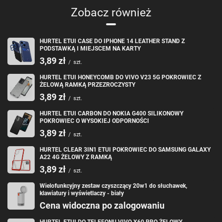
które zapewnia ochronę przed upadkami, zadrapaniami i kurzem, a
Zobacz również
jednocześnie pozwala na łatwy dostęp do najważniejszych kart. Dzięki
magnetycznemu zamknięciu, Twoje rzeczy będą bezpieczne, a Ty
będziesz cieszyć się wygodą ich noszenia w jednym miejscu. To etui to
doskonałe połączenie funkcjonalności i klasy, które pasuje do Twojego
aktywnego stylu życia.
HURTEL ETUI CASE DO IPHONE 14 LEATHER STAND Z
PODSTAWKĄ I MIEJSCEM NA KARTY
3,89 zł
/
szt.
HURTEL ETUI HONEYCOMB DO VIVO V23 5G POKROWIEC Z
ŻELOWĄ RAMKĄ PRZEZROCZYSTY
3,89 zł
/
szt.
HURTEL ETUI CARBON DO NOKIA G400 SILIKONOWY
Specyfikacja techniczna Magnet
POKROWIEC O WYSOKIEJ ODPORNOŚCI
3,89 zł
Card Case do Samsung Galaxy A12
/
szt.
5G
HURTEL CLEAR 3IN1 ETUI POKROWIEC DO SAMSUNG GALAXY
A22 4G ŻELOWY Z RAMKĄ
3,89 zł
/
szt.
Kompatybilność: Samsung Galaxy A12 5G
Materiał: Skóra ekologiczna + TPU
Wielofunkcyjny zestaw czyszczący 20w1 do słuchawek,
Kolor: Różowy
klawiatury i wyświetlaczy - biały
Typ zamknięcia: Magnetyczne
Przestrzeń na karty: 2–3 karty
Cena widoczna po zalogowaniu
Wymiary: 16,5 cm x 8,0 cm x 1,4 cm
Waga: 80 g
HURTEL ETUI DO TELEFONU VIVO X60 PRO ŻELOWY