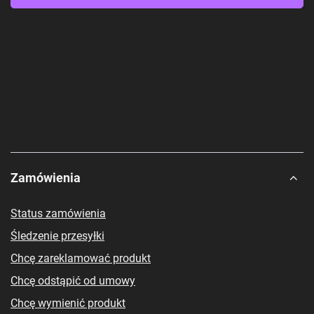
FAQ
1. Czy Magnet Card Case pasuje do innych modeli Samsung?
Magnet Card Case jest dedykowane dla modelu Samsung Galaxy A12 5G.
Jeśli poszukujesz etui do innego modelu, oferujemy również szeroką
gamę produktów dopasowanych do innych wersji Samsunga..
2. Czy etui zapewnia pełną ochronę telefonu?
Tak, Magnet Card Case zostało zaprojektowane, by zapewnić pełną
ochronę przed upadkami, zarysowaniami i zabrudzeniami. Wykonane z
solidnych materiałów, skutecznie amortyzuje wstrząsy, a delikatne
wnętrze chroni ekran telefonu przed zarysowaniami.
Zamówienia
3. Czy etui sprawia, że telefon jest zbyt gruby?
Zdecydowanie nie! Magnet Card Case jest smukłe i lekkie, dzięki czemu
Status zamówienia
nie zwiększa objętości telefonu. Idealnie pasuje do jego kształtu,
zapewniając ochronę bez zbędnego obciążenia.
Śledzenie przesyłki
4. Czy etui jest wygodne w codziennym użytkowaniu?
Chcę zareklamować produkt
Tak, Magnet Card Case jest bardzo wygodne. Magnetyczne zamknięcie
umożliwia szybki dostęp do kart i dokumentów, a ergonomiczna
Chcę odstąpić od umowy
konstrukcja sprawia, że etui świetnie leży w dłoni. Dodatkowo,
wbudowana podstawka pozwala na wygodne oglądanie filmów.
Chcę wymienić produkt