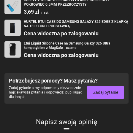
POKROWIEC 0.5MM PRZEZROCZYSTY
3,69 zł
/
szt.
HURTEL ETUI CASE DO SAMSUNG GALAXY S25 EDGE Z KLAPKĄ
NA TELEFON Z PODSTAWKĄ
Cena widoczna po zalogowaniu
Podsumowanie najważniejszych
Etui Liquid Silicone Case na Samsung Galaxy S26 Ultra
kompatybilne z MagSafe - czarne
cech i zalet produktu:
Cena widoczna po zalogowaniu
Elegancka skóra ekologiczna – trwałość i przyjemność w dotyku
Praktyczny portfel – przechowuj karty i dokumenty w jednym
miejscu
Magnetyczne zamknięcie – szybki dostęp i bezpieczeństwo
Potrzebujesz pomocy? Masz pytania?
Smukła konstrukcja – etui nie zwiększa objętości telefonu
Dodatkowa podstawka – wygodna opcja do oglądania filmów
Zadaj pytanie a my odpowiemy niezwłocznie,
Zadaj pytanie
najciekawsze pytania i odpowiedzi publikując
Zestaw zawiera:
dla innych.
1x Magnet Card Case etui do Samsung Galaxy A12 5G pokrowiec
portfel na karty kartÄ™ podstawka rĂłĹĽowy
Napisz swoją opinię