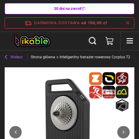
30 dni na zwrot
📦
DARMOWA DOSTAWA
od 100,00 zł
Wstecz
Strona główna
Inteligentny trenażer rowerowy Cycplus T2