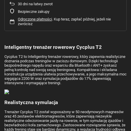
30
dni na łatwy zwrot
Bezpieczne zakupy
Odroczone płatności
. Kup teraz, zapłać później, jeżeli nie
zwrócisz
Inteligentny trenażer rowerowy Cycplus T2
Cycplus T2 to Inteligentny trenażer rowerowy, który zapewnia realistyczne
doznania podczas treningów w zaciszu domowym. Dzięki technologii
bezpośredniego napędu oraz wsparciu dla Bluetooth i ANT+ zyskasz
pełną kontrolę nad swoją sesją treningową. Kompaktowa i składana
konstrukcja urządzenia ułatwia przechowywanie, a jego maksymalna moc
sięgająca 2200 W oraz symulacja podjazdów do 17% zapewniają
intensywne i wymagające treningi.
Realistyczna symulacja
Trenażer Cycplus T2 został wyposażony w 50 neodymowych magnesów
oraz 45 zestawów elektromagnesów, które zapewniają niezwykle
realistyczne odwzorowanie jazdy na rowerze, w tym symulację zjazdów i
bezwładności koła zamachowego. Zastosowane rozwiązanie sprawia, że
każdy trening staje się bardziej dynamiczny, a regulacja trudności odbywa