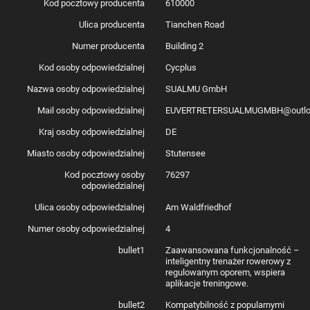
Magnesy
Kod pocztowy producenta
610000
elektromagnesów
Wymiary
520 x 699 x 510 mm
Ulica producenta
Tianchen Road
(rozłożony)
Wymiary (złożony)
300 x 257 x 510 mm
Numer producenta
Building 2
Waga (z kasetą)
15,2 kg
Moc maksymalna
2200 W
Kod osoby odpowiedzialnej
Cycplus
Zasilanie
48V/2,5A (gdy nie jest podłączony do zasilania)
Maksymalny
75 N.m
Nazwa osoby odpowiedzialnej
SUALMU GmbH
moment obrotowy
Maksymalna siła
220 N
Mail osoby odpowiedzialnej
EUVERTRETERSUALMUGMBH@outlo
hamowania
Kąt nachylenia
do 17%
Kraj osoby odpowiedzialnej
DE
Kompatybilność
5130/5135 (szybkozamykacz), 12142/12148 (oś
ramy
przelotowa)
Miasto osoby odpowiedzialnej
Stutensee
Kompatybilność
Shimano 8-12 biegów, SRAM 8-11 biegów, SRAM 12
kasety
biegów (wymagany hub XDR)
Kod pocztowy osoby
76297
Protokół
Bluetooth 5.0, ANT+, FTMS
odpowiedzialnej
komunikacji
Ulica osoby odpowiedzialnej
Am Waldfriedhof
Numer osoby odpowiedzialnej
4
bullet1
Zaawansowana funkcjonalność –
inteligentny trenażer rowerowy z
regulowanym oporem, wspiera
aplikacje treningowe.
bullet2
Kompatybilność z popularnymi