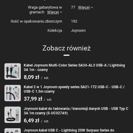
Waga gabarytowa w
77
Więcej
Zestaw zawiera:
gramach
Więcej
1 x Kabel USB C - Lightning 20W 2m Joyroom S-
Ilość w opakowaniu zbiorczym
192
CL020A13 - biały
Kolekcja
Joyroom
Zobacz również
Kabel Joyroom Multi-Color Series SA34-AL3 USB-A / Lightning
3A 1m - czarny
8,09 zł
/
szt.
Kabel 2 w 1 Joyroom speedy series SA21-1T2 USB-C - USB-C /
USB-C 1.5m czarny
37,99 zł
/
szt.
Joyroom kabel do ładowania / transmisji danych USB - USB Typ C
3A 1m czarny (S-UC027A9)
6,49 zł
/
szt.
Joyroom kabel USB C - Lightning 20W Surpass Series do