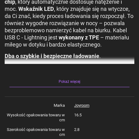
chip
, który automatycznie dostosuje natężenie i
moc.
Wskaźnik LED
, który znajduje się na wtyczce,
da Ci znać, kiedy proces ładowania się rozpoczął. To
również wygodne rozwiązanie w nocy – pozwala
bezproblemowo namierzyć kabel na biurku. Kabel
USB C - Lightning jest
wykonany z TPE
– materiału
miłego w dotyku i bardzo elastycznego.
Dba o szybkie i bezpieczne ładowanie
.
Może zasilać kompatybilne urządzenia mocą do 20
W.
Pokaż więcej
Zawsze wiesz, kiedy rozpoczęło się ładowanie
.
Wskaźnik LED ułatwia też znalezienie kabla w nocy.
Marka
Joyroom
Zapewnia trwałość na długo
.
Wysokość opakowania towaru w
16.5
Kabel ma grubszy oplot z elastycznego materiału
cm
TPE.
Szerokość opakowania towaru w
2.8
cm
Proces ładowania jest szybki i stabilny