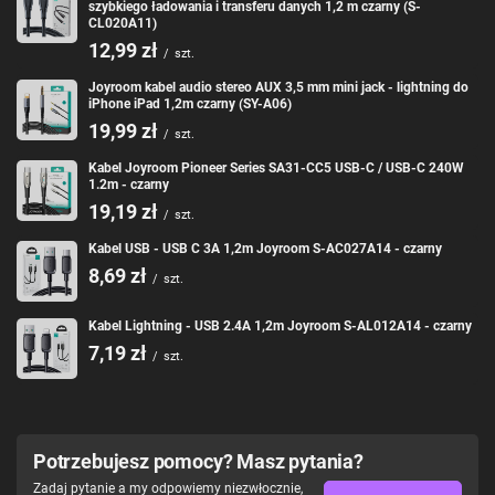
szybkiego ładowania i transferu danych 1,2 m czarny (S-
CL020A11)
12,99 zł
/
szt.
Joyroom kabel audio stereo AUX 3,5 mm mini jack - lightning do
iPhone iPad 1,2m czarny (SY-A06)
19,99 zł
/
szt.
Kabel Joyroom Pioneer Series SA31-CC5 USB-C / USB-C 240W
1.2m - czarny
19,19 zł
/
szt.
Kabel USB - USB C 3A 1,2m Joyroom S-AC027A14 - czarny
8,69 zł
/
szt.
Kabel Lightning - USB 2.4A 1,2m Joyroom S-AL012A14 - czarny
7,19 zł
/
szt.
Potrzebujesz pomocy? Masz pytania?
Zadaj pytanie a my odpowiemy niezwłocznie,