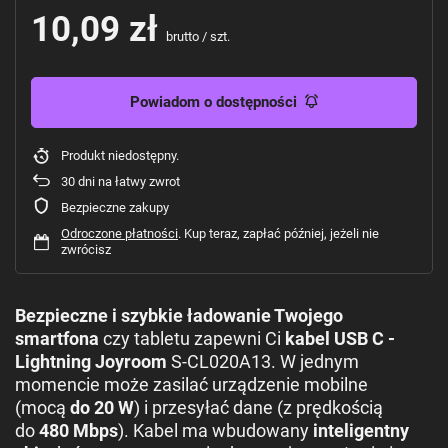
10,09 zł
brutto
/
szt.
Powiadom o dostępności
Produkt niedostępny
30
dni na łatwy zwrot
Bezpieczne zakupy
Odroczone płatności
. Kup teraz, zapłać później, jeżeli nie
zwrócisz
Bezpieczne i szybkie ładowanie Twojego
smartfona
czy tabletu zapewni Ci
kabel USB C -
Lightning Joyroom
S-CL020A13. W jednym
momencie może zasilać urządzenie mobilne
(mocą
do 20 W
) i przesyłać dane (z prędkością
do
480 Mbps
). Kabel ma wbudowany
inteligentny