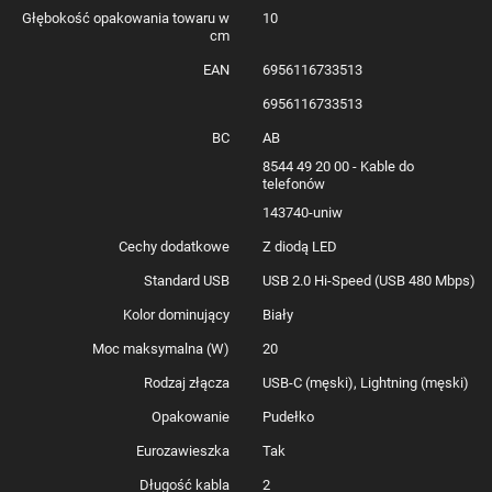
Głębokość opakowania towaru w
10
– dzięki rdzeniowi z najwyższej jakości cynowanej
cm
miedzi.
EAN
6956116733513
Wytrzyma nawet wielokrotne zginanie
.
6956116733513
Wzmocnione łączenie między wtyczką a kablem
BC
AB
sprawia, że nie musisz obawiać się zgięć i złamań.
8544 49 20 00 - Kable do
telefonów
Specyfikacja:
143740-uniw
Producent: Joyroom
Cechy dodatkowe
Z diodą LED
Model: S-CL020A13
Złącza:
Standard USB
USB 2.0 Hi-Speed (USB 480 Mbps)
USB C
Kolor dominujący
Biały
Lightning
Obsługiwane funkcje: ładowanie, transmisja
Moc maksymalna (W)
20
danych
Rodzaj złącza
USB-C (męski), Lightning (męski)
Moc: do 20W
Opakowanie
Pudełko
Długość: 2 m
Prędkość przesyłania danych: 480Mbps
Eurozawieszka
Tak
Materiał: TPE
Długość kabla
2
Kolor: biały