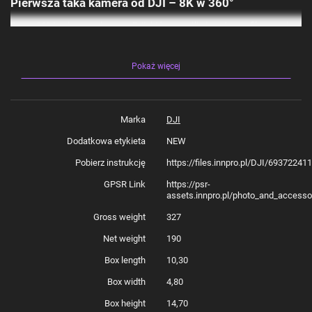
Pierwsza taka kamera od DJI – 8K w 360°
Osmo 360 to pierwsza kamera DJI, która umożliwia natywne filmowanie
w 8K/30FPS w trybie 360°. Wyposażona w nowatorską kwadratową
matrycę HDR (High Dynamic Range, wysoki zakres dynamiki), rejestruje
obraz w pełnym zakresie pola widzenia, porównywalnym z klasycznymi
Pokaż więcej
sensorami 1-calowymi. Dzięki temu możesz liczyć nie tylko na wyjątkową
jakość wideo, ale również na oszczędność energii. 13,5-stopniowy zakres
dynamiczny zapewnia ostre i dobrze zbalansowane kadry – idealne do
rejestracji zachodów słońca czy miejskich nocnych panoram. Chcesz
więcej? Osmo 360 pozwala też nagrywać dynamiczne ujęcia 360° w
8K/50FPS lub sięgnąć po spektakularne slow motion w 4K/100FPS.
Marka
DJI
Dodatkowa etykieta
NEW
Bogactwo kolorów po zmroku
Pobierz instrukcję
https://files.innpro.pl/DJI/69372241
GPSR Link
https://psr-
Wszystkie tryby wideo w DJI Osmo 360 wspierają 10-bitową głębię
assets.innpro.pl/photo_and_access
kolorów, co przekłada się na wyjątkową wierność i intensywność barw. Z
myślą o profesjonalistach, kamera oferuje tryb D-Log M (Digital Log Mode,
Gross weight
327
tryb logarytmiczny do profesjonalnej edycji kolorów), zapewniający
jeszcze większą swobodę podczas edycji. Dzięki przysłonie f/1.9
(wielkość otworu przysłony obiektywu) i nowej matrycy możesz liczyć na
Net weight
190
wyraźne i szczegółowe nagrania nawet w słabym świetle – wystarczy
włączyć tryb SuperNight. Zdjęcia 360° o rozdzielczości 120 MP przeniosą
Box length
10,30
Cię w sam środek uchwyconych chwil, pozwalając na nowo je przeżyć z
imponującą szczegółowością.
Box width
4,80
Box height
14,70