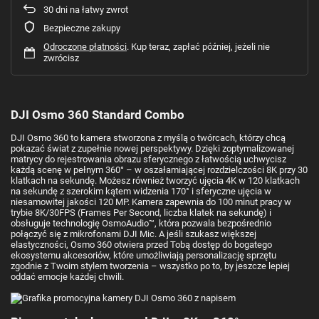
30
dni na łatwy zwrot
Bezpieczne zakupy
Odroczone płatności
. Kup teraz, zapłać później, jeżeli nie
zwrócisz
DJI Osmo 360 Standard Combo
DJI Osmo 360 to kamera stworzona z myślą o twórcach, którzy chcą
pokazać świat z zupełnie nowej perspektywy. Dzięki zoptymalizowanej
matrycy do rejestrowania obrazu sferycznego z łatwością uchwycisz
każdą scenę w pełnym 360° – w oszałamiającej rozdzielczości 8K przy 30
klatkach na sekundę. Możesz również tworzyć ujęcia 4K w 120 klatkach
na sekundę z szerokim kątem widzenia 170° i sferyczne ujęcia w
niesamowitej jakości 120 MP. Kamera zapewnia do 100 minut pracy w
trybie 8K/30FPS (Frames Per Second, liczba klatek na sekundę) i
obsługuje technologię OsmoAudio™, która pozwala bezpośrednio
połączyć się z mikrofonami DJI Mic. A jeśli szukasz większej
elastyczności, Osmo 360 otwiera przed Tobą dostęp do bogatego
ekosystemu akcesoriów, które umożliwiają personalizację sprzętu
zgodnie z Twoim stylem tworzenia – wszystko po to, by jeszcze lepiej
oddać emocje każdej chwili.