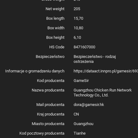
Przyciski ABXY
Membranowe
Drążki z efektem Halla
Tak
Net weight
205
Wyzwalacze analogowe
Nie, spusty włosowe dla szybszej reakcji
Silniki dudniące
Tak, po jednym w każdym uchwycie
Box length
15,70
Przyciski tylne
Tak, 2 konfigurowalne przyciski tylne
Akumulator
1200mAh
Box width
10,80
Rozmiar produktu
155*104*61 mm
Waga netto
217g
Box height
6,10
HS Code
8471607000
Bezpieczeństwo
Bezpieczeństwo - rodzaj
ostrzeżenia
Informacje o gromadzeniu danych
https://dataact.innpro.pl/gamesir/
Kod producenta
GameSir
Nazwa producenta
Guangzhou Chicken Run Network
Technology Co., Ltd.
Mail producenta
dora@gamesir.hk
Kraj producenta
CN
Miasto producenta
Guangzhou
Kod pocztowy producenta
Tianhe