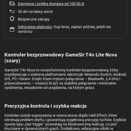
Darmowa i szybka dostawa
od
100,00 zł
30
dni na łatwy zwrot
Bezpieczne zakupy
Odroczone płatności
. Kup teraz, zapłać później, jeżeli nie
zwrócisz
Kontroler bezprzewodowy GameSir T4n Lite Nova
(szary)
GameSir T4n Nova to wszechstronny kontroler bezprzewodowy, który
współpracuje z wieloma platformami, takimi jak Nintendo Switch, Android,
iOS, PC i Steam. Dzięki trzem trybom połączenia – Bluetooth, 2,4 GHz i
przewodowemu – możesz liczyć na stabilne połączenie i minimalne
opóźnienia, niezależnie od urządzenia, na którym grasz.
Precyzyjna kontrola i szybka reakcja
Kontroler został wyposażony w nowoczesne drążki Hall Effect, które
eliminują problem dryftu i gwarantują wyjątkową precyzję ruchów. Szybkie
spusty typu „hair trigger” pozwalają na błyskawiczną reakcję, co jest
kluczowe w dynamicznych grach. Dodatkowo, wibracyjne silniki w