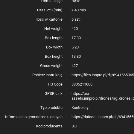
Format zdjęć
RAW
Czas lotu (min)
> 40 min
Ilość w kartonie
6 szt.
Net weight
420
Box length
17,30
Ulepszony procesor, wygodne przechowywanie
Box width
5,20
plików
Box height
13,80
Jeszcze płynniejsze działanie aplikacji i systemu? Teraz to możliwe –
aparatura DJI RC 2 została wyposażona w wysokiej klasy procesor, który
Gross weight
427
zapewnia poprawioną wydajność GPU i CPU. Do dyspozycji masz także
pamięć wewnętrzną 32 GB, dzięki czemu możliwe jest między innymi
Pobierz instrukcję
https://files.innpro.pl/dji/694156596
bezpośrednie nagrywanie ekranu. Możesz też skorzystać z karty microSD,
aby zyskać więcej miejsca na zapisywanie plików.
HS Code
8806211000
GPSR Link
https://psr-
assets.innpro.pl/drones/sg_drones_
Typ produktu
Kontrolery
Informacje o gromadzeniu danych
https://dataact.innpro.pl/dji/694156
Kod producenta
DJI