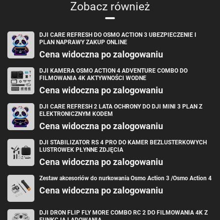
Moc transmitera
2,4 GHz:
Zobacz również
(EIRP) Wi-Fi
Protokół
Bluetooth 5.2
Bluetooth
Częstotliwość
2,400-2,4835 GHz
DJI CARE REFRESH DO OSMO ACTION 3 UBEZPIECZENIE I
robocza
PLAN NAPRAWY ZAKUP ONLINE
Bluetooth
Cena widoczna po zalogowaniu
Moc transmitera
< 10 dBm
(EIRP) Bluetooth
DJI KAMERA OSMO ACTION 4 ADVENTURE COMBO DO
Rozdzielczość
1920×1080
FILMOWANIA 4K AKTYWNOŚCI WODNE
Wymiary
5.5 cala
Licza klatek na
60FPS
Cena widoczna po zalogowaniu
sekundę
Jasność
700 nitów
DJI CARE REFRESH 2 LATA OCHRONY DO DJI MINI 3 PLAN Z
Obsługa
10-punktowy multi-touch
ELEKTRONICZNYM KODEM
dotykowa
Cena widoczna po zalogowaniu
Akumulator
18650 Li-ion (6200 mAh, 3,6 V)
Sposób
Obsługuje szybkie ładowanie do 9 V / 3 A.
ładowania
DJI STABILIZATOR RS 4 PRO DO KAMER BEZLUSTERKOWYCH
Czas ładowania
Ok. 1,5 h (z ładowarką 9 V / 3 A)
LUSTROWEK PŁYNNE ZDJĘCIA
Maks. 3 h
Cena widoczna po zalogowaniu
*Przetestowano przy temperaturze 25°C, w środowisku
Czas pracy
Zestaw akcesoriów do nurkowania Osmo Action 3 /Osmo Action 4
laboratoryjnym, z aparaturą DJI RC 2 połączoną z
Cena widoczna po zalogowaniu
dronem DJI Air 3, przy normalnym statusie ładowania i
podczas nagrywania filmu 1080p/60FPS.
Temperatura
Od -10°C do 40°C
pracy
DJI DRON FLIP FLY MORE COMBO RC 2 DO FILMOWANIA 4K Z
FUNKCJĄ LĄDOWANIA