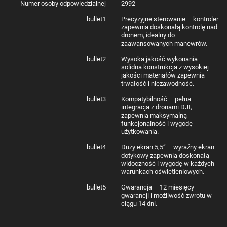
Numer osoby odpowiedzialnej
2992
bullet1
Precyzyjne sterowanie – kontroler
zapewnia doskonałą kontrolę nad
dronem, idealny do
zaawansowanych manewrów.
bullet2
Wysoka jakość wykonania –
Producent
DJI
solidna konstrukcja z wysokiej
Nazwa
DJI RC 2
jakości materiałów zapewnia
2,4000-2,4835 GHz;
trwałość i niezawodność.
5,170-5,250 GHz;
5,725-5,850 GHz;
bullet3
Kompatybilność – pełna
Częstotliwość
integracja z dronami DJI,
robocza
*Częstotliwość robocza może się różnić w zależności od
zapewnia maksymalną
kraju / regionu. Aby uzyskać więcej informacji, sprawdź
funkcjonalność i wygodę
lokalne przepisy prawne.
użytkowania.
Antena
4 anteny, 2T4R
Moc transmitera
2,4 GHz:
bullet4
Duży ekran 5,5” – wyraźny ekran
(EIRP)
dotykowy zapewnia doskonałą
Protokół Wi-Fi
802.11 a/b/g/n/ac/ax
widoczność i wygodę w każdych
2,4000-2,4835 GHz;
warunkach oświetleniowych.
5,150-5,250 GHz;
5,725-5,850 GHz;
bullet5
Gwarancja – 12 miesięcy
Częstotliwość
gwarancji i możliwość zwrotu w
robocza Wi-Fi
*Dozwolona częstotliwość robocza zależy od państwa /
ciągu 14 dni.
regionu. Aby uzyskać więcej informacji, sprawdź lokalne
przepisy prawne.