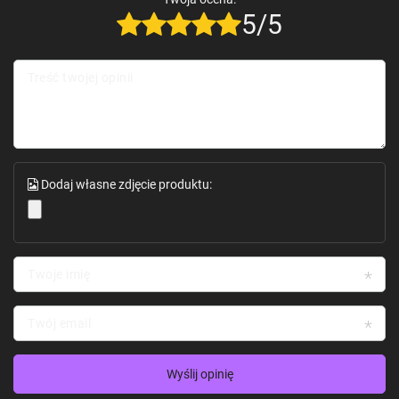
Kingston 256GB V30 microSDXC;
5/5
Treść twojej opinii
Dodaj własne zdjęcie produktu:
Twoje imię
Twój email
Wyślij opinię