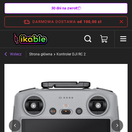
30 dni na zwrot
📦
DARMOWA DOSTAWA
od 100,00 zł
Wstecz
Strona główna
Kontroler DJI RC 2