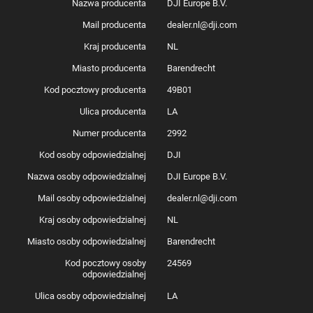
Nazwa producenta
DJI Europe B.V.
Mail producenta
dealer.nl@dji.com
Kraj producenta
NL
Miasto producenta
Barendrecht
Kod pocztowy producenta
49B01
Wygodne użytkowanie
Ulica producenta
LA
Kontroler DJI RC 2 jest bardzo prosty i wygodny w obsłudze – nie musisz
nawet podłączać do niego smartfona. Urządzenie zostało wyposażone w
Numer producenta
2992
5,5-calowy ekran FHD (1920x1080), którego jasność sięga 700 nitów.
Dzięki temu zapewnia wyraźny obraz w niemal każdych warunkach!
Kod osoby odpowiedzialnej
DJI
Ponadto aparatura waży tylko około 420 g i świetnie leży w dłoniach.
Gwarantuje przy tym pewny chwyt i komfort użytkowania – nawet
Nazwa osoby odpowiedzialnej
DJI Europe B.V.
podczas długich lotów.
Mail osoby odpowiedzialnej
dealer.nl@dji.com
Kraj osoby odpowiedzialnej
NL
Miasto osoby odpowiedzialnej
Barendrecht
Kod pocztowy osoby
24569
odpowiedzialnej
Ulica osoby odpowiedzialnej
LA