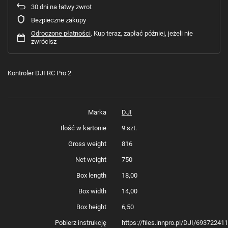
30
dni na łatwy zwrot
Bezpieczne zakupy
Odroczone płatności
. Kup teraz, zapłać później, jeżeli nie
zwrócisz
Kontroler DJI RC Pro 2
Marka
DJI
Ilość w kartonie
9 szt.
Gross weight
816
Net weight
750
Box length
18,00
Box width
14,00
Box height
6,50
Pobierz instrukcję
https://files.innpro.pl/DJI/69372241