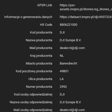
GPSR Link
https://psr-
assets.innpro.pl/drones/sg_drones_
Informacje o generowaniu danych
https://dataact.innpro.pl/dji/693722
HS Code
8806221000
Kod producenta
DJI
Nazwa producenta
DJI Europe B.V.
Mail producenta
dealer.nl@dji.com
Kraj producenta
NL
Miasto producenta
Barendrecht
Kod pocztowy producenta
49B01
Ulica producenta
LA
Numer producenta
2992
Kod osoby odpowiedzialnej
DJI
Nazwa osoby odpowiedzialnej
DJI Europe B.V.
Mail osoby odpowiedzialnej
dealer.nl@dji.com