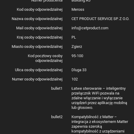
Numer producenta
Building A5
Kod osoby odpowiedzialnej
Meross
Nazwa osoby odpowiedzialnej
CET PRODUCT SERVICE SP. Z O.O.
Mail osoby odpowiedzialnej
info@cetproduct.com
Kraj osoby odpowiedzialnej
PL
Meross MSS815MA-UN – Styl i
Miasto osoby odpowiedzialnej
Zgierz
funkcjonalność, które wprowadzą
Kod pocztowy osoby
95-100
Twój dom w XXI wiek
odpowiedzialnej
Ulica osoby odpowiedzialnej
Dluga 33
Meross MSS815MA-UN to idealne połączenie nowoczesnego designu i
innowacyjnej technologii. Dzięki eleganckiemu, minimalistycznemu
Numer osoby odpowiedzialnej
102
wyglądowi przełącznika, łatwo wkomponujesz go w każde wnętrze.
Niezależnie od tego, czy masz nowoczesny loft, czy klasyczne
bullet1
Łatwe sterowanie – inteligentny
mieszkanie, Meross wkomponuje się w Twoje otoczenie. Dzięki obsłudze
przełącznik WiFi pozwala na
Matter, urządzenie jest kompatybilne z wieloma innymi produktami w
zdalne włączanie i wyłączanie
Twoim inteligentnym domu, co daje Ci ogromną swobodę w wyborze
urządzeń przez aplikację mobilną
urządzeń i tworzeniu harmonijnego systemu zarządzania. Niezawodność i
lub głosowo.
bezpieczeństwo – Meross to synonim jakości w świecie smart home.
bullet2
Kompatybilność z Matter –
integracja z ekosystemem Matter
zapewnia szeroką
kompatybilność z urządzeniami