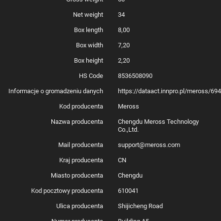
Matter sprawiają, że to urządzenie stanie się kluczowym elementem
Twojego inteligentnego domu.
Net weight
34
Box length
8,00
Box width
7,20
Box height
2,20
HS Code
8536508090
Informacje o gromadzeniu danych
https://dataact.innpro.pl/meross/6
Kod producenta
Meross
Nazwa producenta
Chengdu Meross Technology
Co.,Ltd.
Mail producenta
support@meross.com
Kraj producenta
CN
Miasto producenta
Chengdu
Kod pocztowy producenta
610041
Ulica producenta
Shijicheng Road