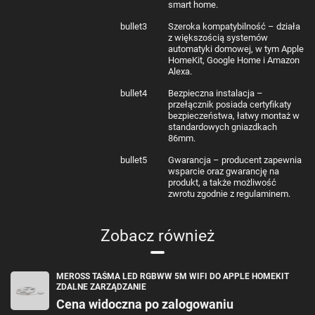
smart home.
bullet3
Szeroka kompatybilność – działa
z większością systemów
automatyki domowej, w tym Apple
HomeKit, Google Home i Amazon
Alexa.
bullet4
Bezpieczna instalacja –
przełącznik posiada certyfikaty
bezpieczeństwa, łatwy montaż w
standardowych gniazdkach
86mm.
bullet5
Gwarancja – producent zapewnia
wsparcie oraz gwarancję na
produkt, a także możliwość
zwrotu zgodnie z regulaminem.
Zobacz również
MEROSS TAŚMA LED RGBWW 5M WIFI DO APPLE HOMEKIT
ZDALNE ZARZĄDZANIE
Cena widoczna po zalogowaniu