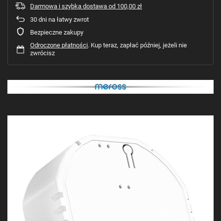
Darmowa i szybka dostawa
od
100,00 zł
30
dni na łatwy zwrot
Bezpieczne zakupy
Odroczone płatności
. Kup teraz, zapłać później, jeżeli nie
zwrócisz