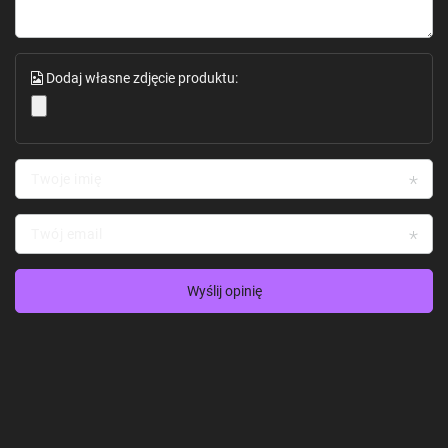
Kompatybilność: Apple HomeKit, Google Assistant, Alexa, Matter
Zasilanie: 100-240 V AC, 50/60 Hz
Maksymalne obciążenie: 10A
Łączność: WiFi 2.4 GHz
Wymiary: 86 x 86 x 35 mm
Dodaj własne zdjęcie produktu:
Materiały: Tworzywo ABS, szklana powierzchnia dotykowa
Bezpieczeństwo: Ochrona przed przegrzaniem i przepięciem,
certyfikacja CE
Twoje imię
Twój email
Wyślij opinię