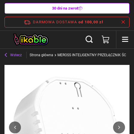
30 dni na zwrot
📦
DARMOWA DOSTAWA
od 100,00 zł
Wstecz
Strona główna
MEROSS INTELIGENTNY PRZEŁĄCZNIK ŚCIENN