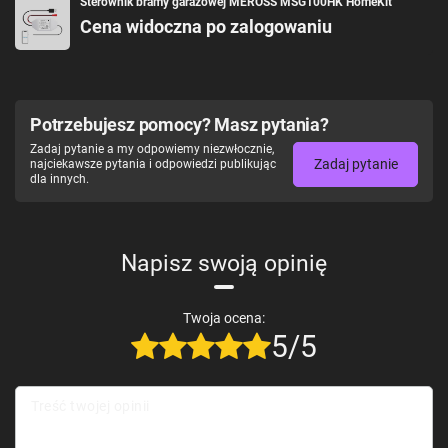
Sterownik bramy garażowej MEROSS MSG100HK HomeKit
Cena widoczna po zalogowaniu
Potrzebujesz pomocy? Masz pytania?
Zadaj pytanie a my odpowiemy niezwłocznie,
Zadaj pytanie
najciekawsze pytania i odpowiedzi publikując
dla innych.
Napisz swoją opinię
Twoja ocena:
5/5
Specyfikacja techniczna
przełącznika WiFi Meross
Treść twojej opinii
MSS815MA-UN