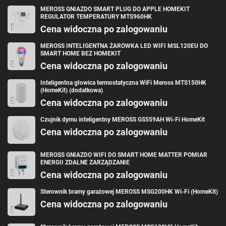
MEROSS GNIAZDO SMART PLUG DO APPLE HOMEKIT
Meross MSS815MA-UN –
REGULATOR TEMPERATURY MTS960HK
Cena widoczna po zalogowaniu
Bezpieczeństwo, na którym
możesz polegać
MEROSS INTELIGENTNA ŻARÓWKA LED WIFI MSL120EU DO
SMART HOME BEZ HOMEKIT
Cena widoczna po zalogowaniu
Z Meross MSS815MA-UN Twój dom staje się bezpieczniejszy. Dzięki
możliwości zdalnego sterowania, możesz włączać i wyłączać światła,
Inteligentna głowica termostatyczna WiFi Meross MTS150HK
kiedy jesteś poza domem, co skutecznie odstrasza potencjalnych
(HomeKit) (dodatkowa)
włamywaczy. Co więcej, integracja z systemem alarmowym oraz
powiadomienia o statusie urządzenia dają Ci pełną kontrolę nad tym, co
Cena widoczna po zalogowaniu
dzieje się w Twoim domu. Meross MSS815MA-UN to inwestycja w
bezpieczeństwo Twoje i Twoich bliskich. Zwiększ komfort życia i
Czujnik dymu inteligentny MEROSS GS559AH Wi-Fi HomeKit
zminimalizuj ryzyko dzięki inteligentnym rozwiązaniom.
Cena widoczna po zalogowaniu
MEROSS GNIAZDO WIFI DO SMART HOME MATTER POMIAR
ENERGII ZDALNE ZARZĄDZANIE
Cena widoczna po zalogowaniu
Sterownik bramy garażowej MEROSS MSG200HK Wi-Fi (HomeKit)
Cena widoczna po zalogowaniu