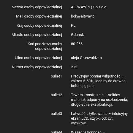
Nazwa osoby odpowiedzialnej
ALTWAY(PL) Sp.z o.o.
Mail osoby odpowiedzialnej
bok@altway.pl
Kraj osoby odpowiedzialnej
PL
Miasto osoby odpowiedzialnej
Gdańsk
Kod pocztowy osoby
80-266
odpowiedzialnej
Ulica osoby odpowiedzialnej
aleja Grunwaldzka
Numer osoby odpowiedzialnej
212
bullet1
Precyzyjny pomiar wilgotności –
zakres 5-50%, idealny do drewna,
betonu, gipsu.
bullet2
Trwała konstrukcja – solidny
materiał, odporny na uszkodzenia,
długoletnia eksploatacja.
bullet3
Łatwość użytkowania – intuicyjny
ekran LCD, szybki odczyt
wyników.
bullet4
Wszechstronność –