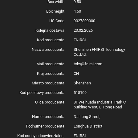
Box width
9,50
Box height
4,50
HS Code
9027899000
Kolejna dostawa
23.02.2026
Kod producenta
FNIRSI
Nazwa producenta
Shenzhen FNIRSI Technology
Co.,Ltd.
Mail producenta
toby@fnirsi.com
Kraj producenta
CN
Miasto producenta
Shenzhen
Kod pocztowy producenta
518109
Ulica producenta
8F,Weihuada Industrial Park C
building West, Li Rong Road
Numer producenta
Da Lang Street,
Podnumer producenta
Longhua District
Kod osoby odpowiedzialnej
FNIRSI