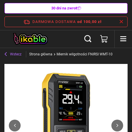
30 dni na zwrot
📦
DARMOWA DOSTAWA
od 100,00 zł
Wstecz
Strona główna
Miernik wilgotności FNIRSI WMT-10