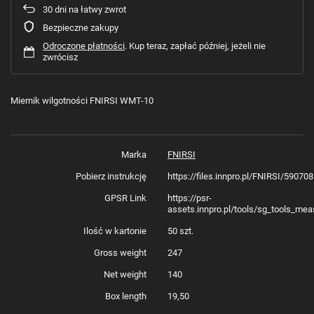
30
dni na łatwy zwrot
Bezpieczne zakupy
Odroczone płatności
. Kup teraz, zapłać później, jeżeli nie
zwrócisz
Miernik wilgotności FNIRSI WMT-10
Marka
FNIRSI
Pobierz instrukcję
https://files.innpro.pl/FNIRSI/5907
GPSR Link
https://psr-
assets.innpro.pl/tools/sg_tools_mea
Ilość w kartonie
50 szt.
Gross weight
247
Net weight
140
Box length
19,50