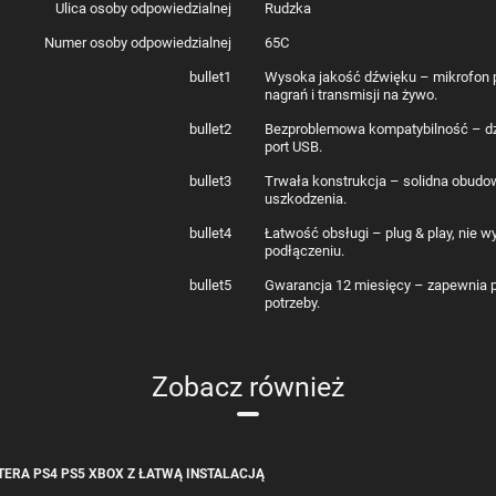
Ulica osoby odpowiedzialnej
Rudzka
Numer osoby odpowiedzialnej
65C
bullet1
Wysoka jakość dźwięku – mikrofon p
nagrań i transmisji na żywo.
bullet2
Bezproblemowa kompatybilność – dz
port USB.
bullet3
Trwała konstrukcja – solidna obudo
uszkodzenia.
bullet4
Łatwość obsługi – plug & play, nie 
podłączeniu.
bullet5
Gwarancja 12 miesięcy – zapewnia p
potrzeby.
Zobacz również
RA PS4 PS5 XBOX Z ŁATWĄ INSTALACJĄ