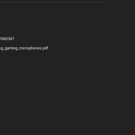
37682387
g/sg_gaming_microphones.pdf