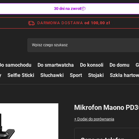
30 dni na zwrot
📦
DARMOWA DOSTAWA
od 100,00 zł
Do samochodu
Do smartwatcha
Do konsoli
Do domu
G
y
Selfie Sticki
Słuchawki
Sport
Stojaki
Szkła harto
Mikrofon Maono PD
+ Dodaj do porównania