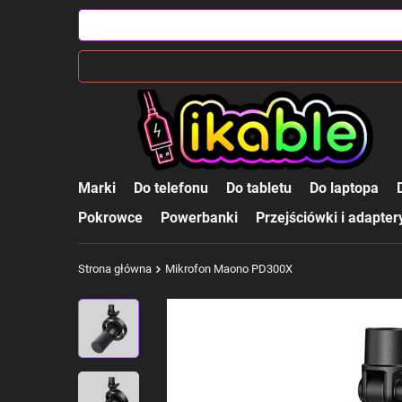
Marki
Do telefonu
Do tabletu
Do laptopa
Pokrowce
Powerbanki
Przejściówki i adapter
Strona główna
Mikrofon Maono PD300X