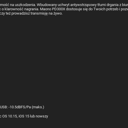
rność na uszkodzenia. Wbudowany uchwyt antywstrząsowy tłumi drgania z biurk
o klarowność nagrania. Maono PD300X dostosuje się do Twoich potrzeb i pozwoli
czy też prowadzisz transmisję na żywo.
 USB: -10.5dBFS/Pa (maks.)
 OS 10.15, iOS 15 lub nowszy