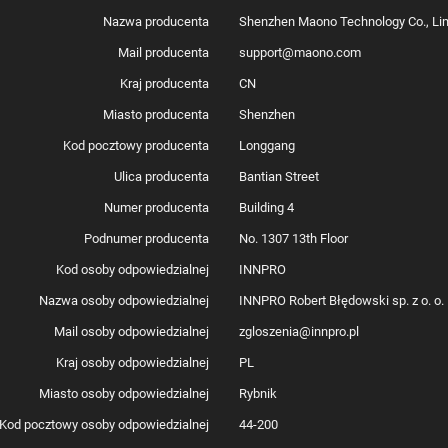
Nazwa producenta
Shenzhen Maono Technology Co., Li
Mail producenta
support@maono.com
Kraj producenta
CN
Miasto producenta
Shenzhen
Kod pocztowy producenta
Longgang
Ulica producenta
Bantian Street
Numer producenta
Building 4
Podnumer producenta
No. 1307 13th Floor
Kod osoby odpowiedzialnej
INNPRO
Nazwa osoby odpowiedzialnej
INNPRO Robert Błędowski sp. z o. o.
Mail osoby odpowiedzialnej
zgloszenia@innpro.pl
Kraj osoby odpowiedzialnej
PL
Miasto osoby odpowiedzialnej
Rybnik
Kod pocztowy osoby odpowiedzialnej
44-200