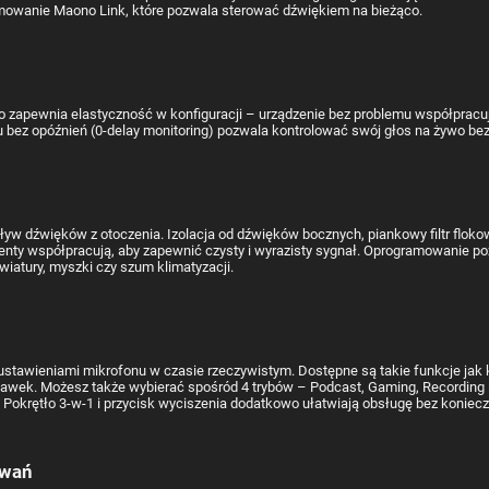
amowanie Maono Link, które pozwala sterować dźwiękiem na bieżąco.
zapewnia elastyczność w konfiguracji – urządzenie bez problemu współpracuje
bez opóźnień (0-delay monitoring) pozwala kontrolować swój głos na żywo bez
ływ dźwięków z otoczenia. Izolacja od dźwięków bocznych, piankowy filtr flo
ty współpracują, aby zapewnić czysty i wyrazisty sygnał. Oprogramowanie poz
wiatury, myszki czy szum klimatyzacji.
tawieniami mikrofonu w czasie rzeczywistym. Dostępne są takie funkcje jak k
hawek. Możesz także wybierać spośród 4 trybów – Podcast, Gaming, Recording i 
Pokrętło 3-w-1 i przycisk wyciszenia dodatkowo ułatwiają obsługę bez koniecz
owań