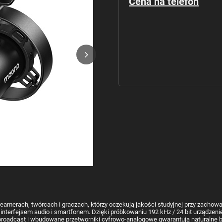
Cena na telefon
merach, twórcach i graczach, którzy oczekują jakości studyjnej przy zachowan
terfejsem audio i smartfonem. Dzięki próbkowaniu 192 kHz / 24 bit urządzenie 
broadcast i wbudowane przetworniki cyfrowo-analogowe gwarantują naturalne br