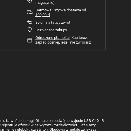
magazynie)
Darmowa i szybka dostawa
od
100,00 zł
30
dni na łatwy zwrot
Bezpieczne zakupy
Odroczone płatności
. Kup teraz,
zapłać później, jeżeli nie zwrócisz
iu łatwości obsługi. Oferuje on podwójne wyjście USB-C i XLR,
rejestruje dźwięk w najwyższej rozdzielczości – aż 5 razy
zmienie i głęboki, czysty ton. Obudowa z metalu zwiększa