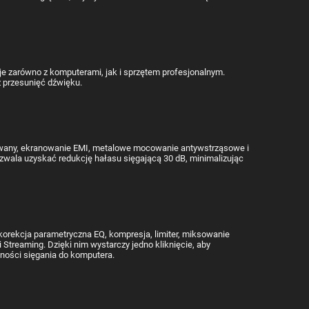
 zarówno z komputerami, jak i sprzętem profesjonalnym.
 przesunięć dźwięku.
kowany, ekranowanie EMI, metalowe mocowanie antywstrząsowe i
wala uzyskać redukcję hałasu sięgającą 30 dB, minimalizując
orekcja parametryczna EQ, kompresja, limiter, miksowanie
Streaming. Dzięki nim wystarczy jedno kliknięcie, aby
ności sięgania do komputera.