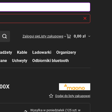
0,00 zł
Zaloguj się
Listy zakupowe
adżety
Kable
Ładowarki
Organizery
wane
Uchwyty
Odbiorniki bluetooth
300X
Dodaj do listy zakupowej
Wysyłka
w poniedziałek
(125 szt. w