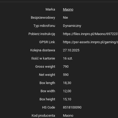
Marka
Maono
Bezprzewodowy
Nie
Typ mikrofonu
Dynamiczny
Pobierz instrukcję
https://files.innpro.pl/Maono/69722
GPSR Link
https://psr-assets.innpro.pl/gamin
Kolejna dostawa
27.10.2025
Ilość w kartonie
16 szt.
Gross weight
790
Net weight
590
Box length
18,30
Box width
12,00
Box height
15,10
HS Code
8518100090
Kod producenta
Maono