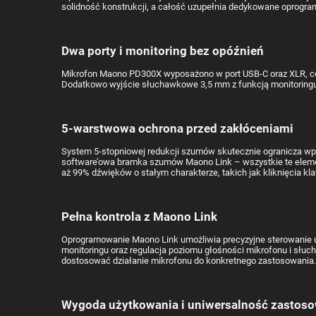
solidność konstrukcji, a całość uzupełnia dedykowane oprogr
Dwa porty i monitoring bez opóźnień
Mikrofon Maono PD300X wyposażono w port USB-C oraz XLR, co 
Dodatkowo wyjście słuchawkowe 3,5 mm z funkcją monitoringu 
5-warstwowa ochrona przed zakłóceniami
System 5-stopniowej redukcji szumów skutecznie ogranicza wp
software’owa bramka szumów Maono Link – wszystkie te elemen
aż 99% dźwięków o stałym charakterze, takich jak kliknięcia kla
Pełna kontrola z Maono Link
Oprogramowanie Maono Link umożliwia precyzyjne sterowanie us
monitoringu oraz regulacja poziomu głośności mikrofonu i słuc
dostosować działanie mikrofonu do konkretnego zastosowania. 
Wygoda użytkowania i uniwersalność zastos