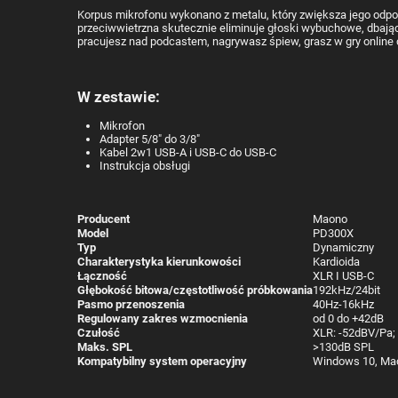
Korpus mikrofonu wykonano z metalu, który zwiększa jego odpo
przeciwwietrzna skutecznie eliminuje głoski wybuchowe, dbając 
pracujesz nad podcastem, nagrywasz śpiew, grasz w gry online 
W zestawie:
Mikrofon
Adapter 5/8" do 3/8"
Kabel 2w1 USB-A i USB-C do USB-C
Instrukcja obsługi
Producent
Maono
Model
PD300X
Typ
Dynamiczny
Charakterystyka kierunkowości
Kardioida
Łączność
XLR I USB-C
Głębokość bitowa/częstotliwość próbkowania
192kHz/24bit
Pasmo przenoszenia
40Hz-16kHz
Regulowany zakres wzmocnienia
od 0 do +42dB
Czułość
XLR: -52dBV/Pa;
Maks. SPL
>130dB SPL
Kompatybilny system operacyjny
Windows 10, Mac