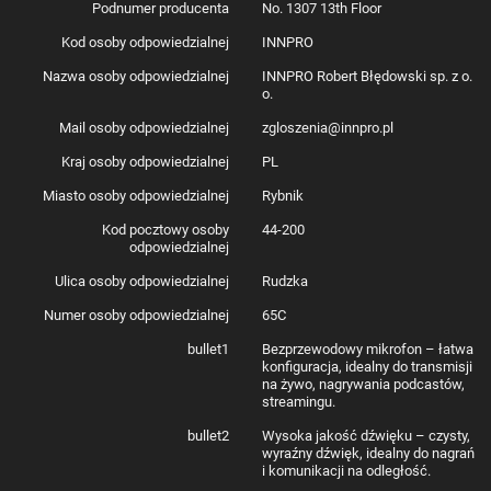
Podnumer producenta
No. 1307 13th Floor
Kod osoby odpowiedzialnej
INNPRO
Nazwa osoby odpowiedzialnej
INNPRO Robert Błędowski sp. z o.
o.
Mail osoby odpowiedzialnej
zgloszenia@innpro.pl
Kraj osoby odpowiedzialnej
PL
Miasto osoby odpowiedzialnej
Rybnik
Kod pocztowy osoby
44-200
odpowiedzialnej
Ulica osoby odpowiedzialnej
Rudzka
Numer osoby odpowiedzialnej
65C
bullet1
Bezprzewodowy mikrofon – łatwa
konfiguracja, idealny do transmisji
na żywo, nagrywania podcastów,
streamingu.
bullet2
Wysoka jakość dźwięku – czysty,
wyraźny dźwięk, idealny do nagrań
i komunikacji na odległość.