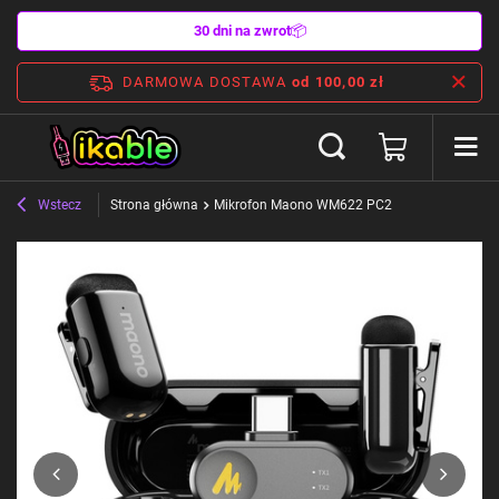
30 dni na zwrot
📦
DARMOWA DOSTAWA
od 100,00 zł
Wstecz
Strona główna
Mikrofon Maono WM622 PC2