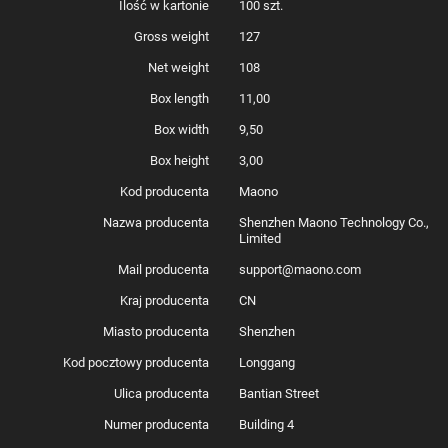
Ilość w kartonie
100 szt.
Gross weight
127
Net weight
108
Box length
11,00
Box width
9,50
Box height
3,00
Kod producenta
Maono
Nazwa producenta
Shenzhen Maono Technology Co.,
Limited
Mail producenta
support@maono.com
Kraj producenta
CN
Miasto producenta
Shenzhen
Kod pocztowy producenta
Longgang
Ulica producenta
Bantian Street
Numer producenta
Building 4