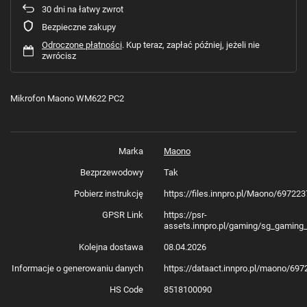
30
dni na łatwy zwrot
Bezpieczne zakupy
Odroczone płatności
. Kup teraz, zapłać później, jeżeli nie
zwrócisz
Mikrofon Maono WM622 PC2
Marka
Maono
Bezprzewodowy
Tak
Pobierz instrukcję
https://files.innpro.pl/Maono/69722
GPSR Link
https://psr-
assets.innpro.pl/gaming/sg_gaming
Kolejna dostawa
08.04.2026
Informacje o generowaniu danych
https://dataact.innpro.pl/maono/69
HS Code
8518100090