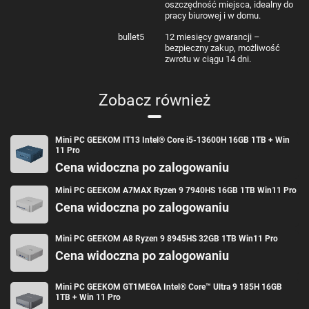
oszczędność miejsca, idealny do
mocy
pracy biurowej i w domu.
Taktowanie
2,5 GHz
bazowe
bullet5
12 miesięcy gwarancji –
Maksymalne
4,5 GHz
bezpieczny zakup, możliwość
taktowanie
zwrotu w ciągu 14 dni.
Technologia
TSMC 7nm FinFET
procesora
Typ RAM
DDR4
Zobacz również
(DDR)
Pojemność
16 GB
RAM
Częstotliwość
3200 MHz
Mini PC GEEKOM IT13 Intel® Core i5-13600H 16GB 1TB + Win
RAM
11 Pro
Typ SSD
M.2 2280 PCIe Gen 3 x4
Pojemność
512 GB
Cena widoczna po zalogowaniu
SSD
Zintegrowana
AMD Radeon Vega 8
Mini PC GEEKOM A7MAX Ryzen 9 7940HS 16GB 1TB Win11 Pro
karta
Cena widoczna po zalogowaniu
graficzna
Łączność
Wi-Fi 6E AX211, Bluetooth 5.2
3x USB-A 3.2 Gen 2, 2x USB-C 3.2 Gen 2, 1x USB-A 2.0, 2x
Mini PC GEEKOM A8 Ryzen 9 8945HS 32GB 1TB Win11 Pro
Porty i
HDMI 2.0, 1x złącze słuchawkowe 3,5 mm jack, 1x RJ45
przyciski
2.5G LAN, 1x czytnik kart SD, 1x DC jack, 1x przycisk
Cena widoczna po zalogowaniu
zasilania, 1x Kensington Lock
System
Windows 11 Pro
operacyjny
Mini PC GEEKOM GT1MEGA Intel® Core™ Ultra 9 185H 16GB
System
Nie dotyczy
1TB + Win 11 Pro
chłodzenia