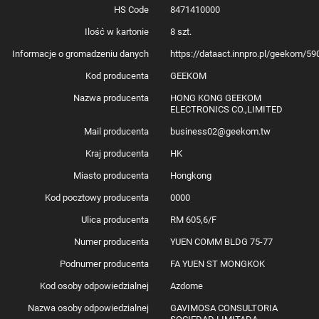
gniazda Kensington Lock.
HS Code
8471410000
Ilość w kartonie
8 szt.
Łączność na najwyższym poziomie
Informacje o gromadzeniu danych
https://dataact.innpro.pl/geekom/5
Model A5 został wyposażony w moduł Wi-Fi 6E, który zapewnia szybką i
Kod producenta
GEEKOM
stabilną transmisję internetową nawet w zatłoczonych sieciach. Co
więcej, dzięki Bluetooth 5.2 możesz bezprzewodowo podłączyć do niego
Nazwa producenta
HONG KONG GEEKOM
słuchawki, klawiaturę, myszkę czy inne akcesoria – bez opóźnień i
ELECTRONICS CO.,LIMITED
zakłóceń. Natomiast port RJ45 2.5 GbE gwarantuje niezawodne
połączenie przewodowe, idealne do pracy w sieci lokalnej, przesyłania
Mail producenta
business02@geekom.tw
dużych plików czy gier online.
Kraj producenta
HK
Miasto producenta
Hongkong
Kompaktowa forma i elastyczność montażu
Kod pocztowy producenta
0000
GEEKOM A5 łączy imponującą wydajność z kompaktowym rozmiarem –
nie zajmie zbyt wiele cennej przestrzeni i sprawdzi się nawet na małym
Ulica producenta
RM 605,6/F
biurku. Możesz też zamontować go za monitorem, korzystając z
dołączonego do zestawu uchwytu VESA. Minimalistyczny, elegancki
Numer producenta
YUEN COMM BLDG 75-77
design sprawia, że urządzenie idealnie wpasuje się w każde miejsce
pracy.
Podnumer producenta
FA YUEN ST MONGKOK
Kod osoby odpowiedzialnej
Azdome
Windows 11 Pro – wydajność i bezpieczeństwo
Nazwa osoby odpowiedzialnej
GAVIMOSA CONSULTORIA