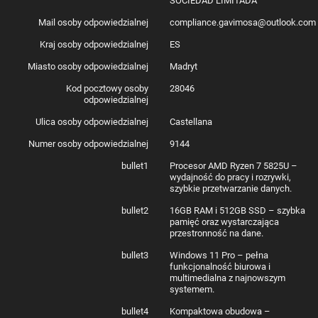
SOCIEDAD LIMITADA
Mini-PC GEEKOM A5 ma domyślnie zainstalowany system Windows 11
Pro. Dzięki temu jest gotowy do użycia niemal od razu po rozpakowaniu i
Mail osoby odpowiedzialnej
compliance.gavimosa@outlook.com
podłączeniu. Nie musisz kupować dodatkowego oprogramowania ani
tracić czasu na skomplikowaną konfigurację!
Kraj osoby odpowiedzialnej
ES
Miasto osoby odpowiedzialnej
Madryt
W zestawie
Kod pocztowy osoby
28046
odpowiedzialnej
Mini PC
Uchwyt VESA
Ulica osoby odpowiedzialnej
Castellana
Zasilacz
Kabel HDMI
Numer osoby odpowiedzialnej
9144
Instrukcja obsługi
bullet1
Procesor AMD Ryzen 7 5825U –
wydajność do pracy i rozrywki,
szybkie przetwarzanie danych.
Producent
GEEKOM
Model
A5
bullet2
16GB RAM i 512GB SSD – szybka
Procesor
Ryzen 7 5825U
pamięć oraz wystarczająca
Architektura
Zen 3
przestronność na dane.
CPU
Liczba rdzeni
8
bullet3
Windows 11 Pro – pełna
Liczba
16
funkcjonalność biurowa i
wątków
multimedialna z najnowszym
Maks.
2,5 GHz
systemem.
taktowanie
przy niskim
bullet4
Kompaktowa obudowa –
poziomie