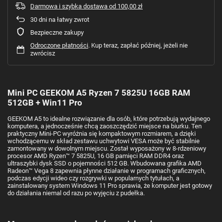
Darmowa i szybka dostawa
od
100,00 zł
30
dni na łatwy zwrot
Bezpieczne zakupy
Odroczone płatności
. Kup teraz, zapłać później, jeżeli nie
zwrócisz
Mini PC GEEKOM A5 Ryzen 7 5825U 16GB RAM
512GB + Win11 Pro
GEEKOM A5 to idealne rozwiązanie dla osób, które potrzebują wydajnego
komputera, a jednocześnie chcą zaoszczędzić miejsce na biurku. Ten
praktyczny Mini-PC wyróżnia się kompaktowym rozmiarem, a dzięki
wchodzącemu w skład zestawu uchwytowi VESA może być stabilnie
zamontowany w dowolnym miejscu. Został wyposażony w 8-rdzeniowy
procesor AMD Ryzen™ 7 5825U, 16 GB pamięci RAM DDR4 oraz
ultraszybki dysk SSD o pojemności 512 GB. Wbudowana grafika AMD
Radeon™ Vega 8 zapewnia płynne działanie w programach graficznych,
podczas edycji wideo czy rozgrywki w popularnych tytułach, a
zainstalowany system Windows 11 Pro sprawia, że komputer jest gotowy
do działania niemal od razu po wyjęciu z pudełka.