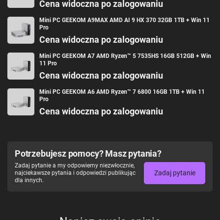
Cena widoczna po zalogowaniu
Mocowanie
VESA
Zasilacz
W zestawie
Mini PC GEEKOM A9MAX AMD AI 9 HX 370 32GB 1TB + Win 11
Pro
Cena widoczna po zalogowaniu
Mini PC GEEKOM A7 AMD Ryzen™ 5 7535HS 16GB 512GB + Win
11 Pro
Cena widoczna po zalogowaniu
Mini PC GEEKOM A6 AMD Ryzen™ 7 6800 16GB 1TB + Win 11
Pro
Cena widoczna po zalogowaniu
Potrzebujesz pomocy? Masz pytania?
Zadaj pytanie a my odpowiemy niezwłocznie,
Zadaj pytanie
najciekawsze pytania i odpowiedzi publikując
dla innych.