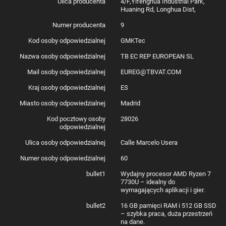
Ulica producenta
4/F,Yifenghua Industrial Park,
Huaning Rd, Longhua Dist,
Numer producenta
9
Kod osoby odpowiedzialnej
GMKTec
Nazwa osoby odpowiedzialnej
TB EC REP EUROPEAN SL
Mail osoby odpowiedzialnej
EUREG@TBVAT.COM
Kraj osoby odpowiedzialnej
ES
Miasto osoby odpowiedzialnej
Madrid
Kod pocztowy osoby
28026
odpowiedzialnej
Ulica osoby odpowiedzialnej
Calle Marcelo Usera
Numer osoby odpowiedzialnej
60
bullet1
Wydajny procesor AMD Ryzen 7
7730U – idealny do
wymagających aplikacji i gier.
bullet2
16 GB pamięci RAM i 512 GB SSD
– szybka praca, duża przestrzeń
na dane.