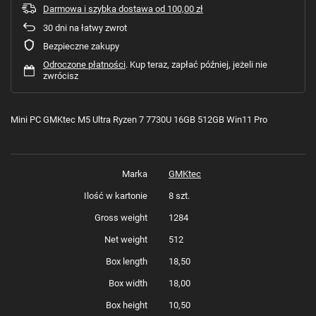
Darmowa i szybka dostawa
od
100,00 zł
30
dni na łatwy zwrot
Bezpieczne zakupy
Odroczone płatności
. Kup teraz, zapłać później, jeżeli nie
zwrócisz
Mini PC GMKtec M5 Ultra Ryzen 7 7730U 16GB 512GB Win11 Pro
Marka
GMKtec
Ilość w kartonie
8 szt.
Gross weight
1284
Net weight
512
Box length
18,50
Box width
18,00
Box height
10,50