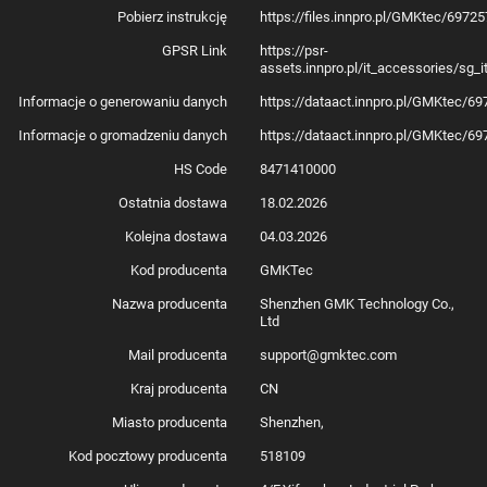
Pobierz instrukcję
https://files.innpro.pl/GMKtec/697
GPSR Link
https://psr-
assets.innpro.pl/it_accessories/sg_
Informacje o generowaniu danych
https://dataact.innpro.pl/GMKtec/6
Informacje o gromadzeniu danych
https://dataact.innpro.pl/GMKtec/6
HS Code
8471410000
Ostatnia dostawa
18.02.2026
Kolejna dostawa
04.03.2026
Kod producenta
GMKTec
Nazwa producenta
Shenzhen GMK Technology Co.,
Ltd
Mail producenta
support@gmktec.com
Kraj producenta
CN
Miasto producenta
Shenzhen,
Kod pocztowy producenta
518109