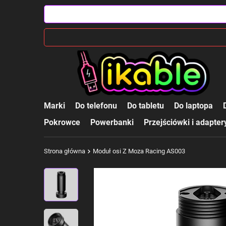
Marki
Do telefonu
Do tabletu
Do laptopa
Pokrowce
Powerbanki
Przejściówki i adapter
Strona główna
Moduł osi Z Moza Racing AS003