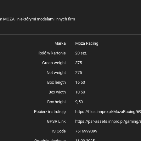
 MOZA i niektórymi modelami innych firm
Marka
Moza Racing
Ilość w kartonie
20 szt.
Gross weight
375
Net weight
275
Box length
16,50
Box width
10,50
Box height
9,50
Pobierz instrukcję
https://files.innpro.pl/MozaRacing
GPSR Link
https://psr-assets.innpro.pl/gami
HS Code
7616999099
Ostatnia dostawa
16.09.2025