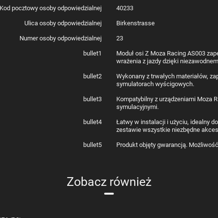
Kod pocztowy osoby odpowiedzialnej
40233
Ulica osoby odpowiedzialnej
Birkenstrasse
Numer osoby odpowiedzialnej
23
bullet1
Moduł osi Z Moza Racing AS003 zape
wrażenia z jazdy dzięki niezawodnem
bullet2
Wykonany z trwałych materiałów, za
symulatorach wyścigowych.
bullet3
Kompatybilny z urządzeniami Moza Ra
symulacyjnymi.
bullet4
Łatwy w instalacji i użyciu, idealn
zestawie wszystkie niezbędne akce
bullet5
Produkt objęty gwarancją. Możliwoś
Zobacz również