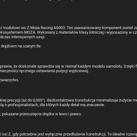
dzięki modułowi osi Z Moza Racing AS003. Ten zaawansowany komponent został 
 z ekosystemem MOZA. Wykonany z materiałów klasy lotniczej i wyposażony w czu
odczas intensywnych sesji.
sprawia, że doskonale sprawdza się w niemal każdym modelu samolotu. Dzięki 
konieczności ręcznego ustawiania pozycji wyjściowej.
iej precyzji (aż do 0,005°). Bezkontaktowa konstrukcja minimalizuje zużycie m
 o profesjonalistach, dla których każdy detal ma znaczenie.
 Z, gdy potrzebne jest wyłącznie przedłużenie konstrukcji. To idealne rozwiąza