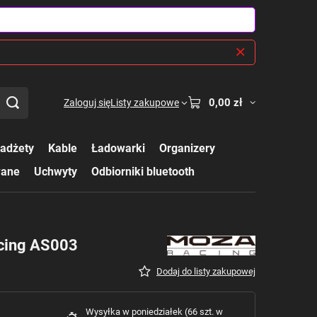
0,00 zł
Zaloguj się
Listy zakupowe
adżety
Kable
Ładowarki
Organizery
wane
Uchwyty
Odbiorniki bluetooth
cing AS003
Dodaj do listy zakupowej
Wysyłka
w poniedziałek
(66 szt. w