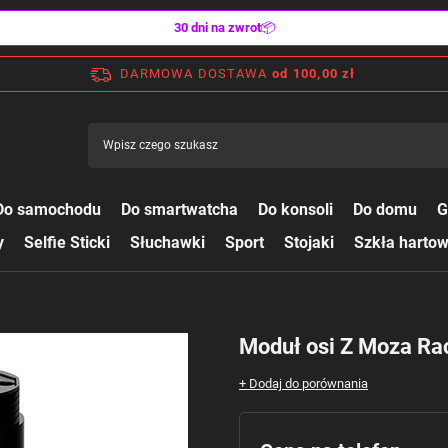
30 dni na zwrot
📦
DARMOWA DOSTAWA
od 100,00 zł
Do samochodu
Do smartwatcha
Do konsoli
Do domu
G
y
Selfie Sticki
Słuchawki
Sport
Stojaki
Szkła harto
Moduł osi Z Moza Ra
+ Dodaj do porównania