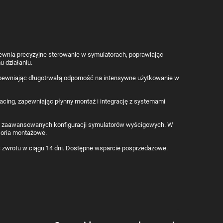
wnia precyzyjne sterowanie w symulatorach, poprawiając
u działaniu.
pewniając długotrwałą odporność na intensywne użytkowanie w
cing, zapewniając płynny montaż i integrację z systemami
y do zaawansowanych konfiguracji symulatorów wyścigowych. W
soria montażowe.
ć zwrotu w ciągu 14 dni. Dostępne wsparcie posprzedażowe.