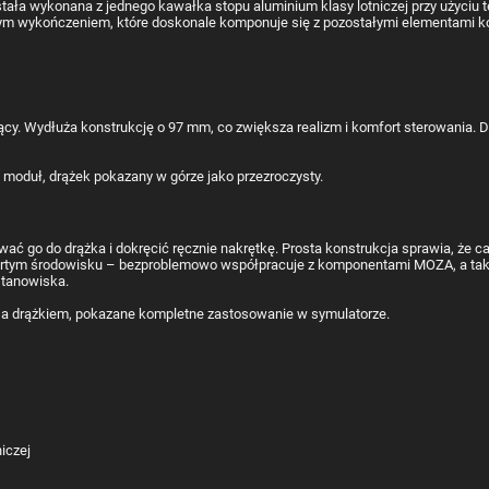
ała wykonana z jednego kawałka stopu aluminium klasy lotniczej przy użyciu 
znym wykończeniem, które doskonale komponuje się z pozostałymi elementami ko
ący. Wydłuża konstrukcję o 97 mm, co zwiększa realizm i komfort sterowania. 
 go do drążka i dokręcić ręcznie nakrętkę. Prosta konstrukcja sprawia, że cał
rtym środowisku – bezproblemowo współpracuje z komponentami MOZA, a także
stanowiska.
iczej