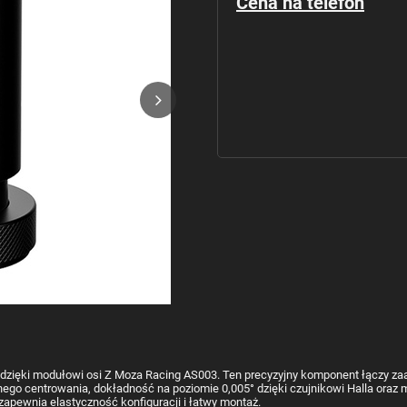
Cena na telefon
otu dzięki modułowi osi Z Moza Racing AS003. Ten precyzyjny komponent łączy 
znego centrowania, dokładność na poziomie 0,005° dzięki czujnikowi Halla oraz
pewnia elastyczność konfiguracji i łatwy montaż.