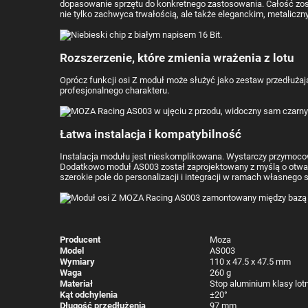
dopasowanie sprzętu do konkretnego zastosowania. Całość zost
nie tylko zachwyca trwałością, ale także eleganckim, metalic
Rozszerzenie, które zmienia wrażenia z lotu
Oprócz funkcji osi Z moduł może służyć jako zestaw przedłużaj
profesjonalnego charakteru.
Łatwa instalacja i kompatybilność
Instalacja modułu jest nieskomplikowana. Wystarczy przymocować
Dodatkowo moduł AS003 został zaprojektowany z myślą o otwa
szerokie pole do personalizacji i integracji w ramach własnego 
Producent
Moza
Model
AS003
Wymiary
110 x 47.5 x 47.5 mm
Waga
260 g
Materiał
Stop aluminium klasy lotn
Kąt odchylenia
±20°
Długość przedłużenia
97 mm