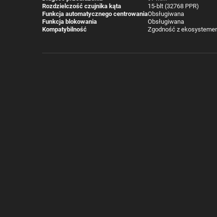
Rozdzielczość czujnika kąta
15-blt (32768 PPR)
Funkcja automatycznego centrowania
Obsługiwana
Funkcja blokowania
Obsługiwana
Kompatybilność
Zgodność z ekosystemem