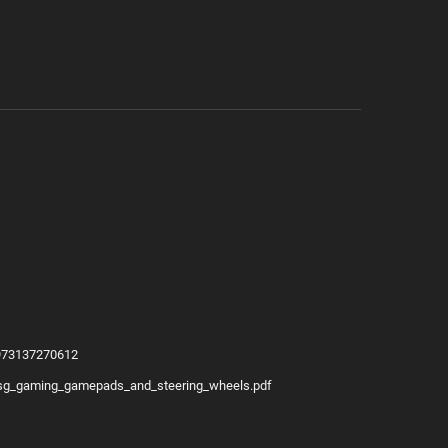
/6973137270612
ng/sg_gaming_gamepads_and_steering_wheels.pdf