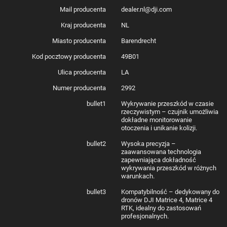
W zestawie
Mail producenta
dealer.nl@dji.com
Kraj producenta
NL
Moduł wykrywania przeszkód × 1
Klucz sześciokątny H2,5 × 1
Miasto producenta
Barendrecht
Klucz imbusowy H1,5 × 1
Uchwyt adaptera (seria Matrice 4) × 1
Kod pocztowy producenta
49B01
Naklejki odblaskowe (dla DJI Dock) × 12
Ulica producenta
LA
Producent
DJI
Numer producenta
2992
Model
LR-01
Waga
225 g
bullet1
Wykrywanie przeszkód w czasie
Wymiary
103,3×64×85,8 mm (dł.×szer.×wys.)
rzeczywistym – czujnik umożliwia
Temperatura
-20° do 50° C (-4° do 122° F)
dokładne monitorowanie
pracy
otoczenia i unikanie kolizji.
System
Połączenie obrotowego LiDAR i pięciokierunkowego
bullet2
Wysoka precyzja –
wykrywania
radaru fal milimetrowych
zaawansowana technologia
Stopień
IP55 (z serią Matrice 4D)
zapewniająca dokładność
ochrony
wykrywania przeszkód w różnych
Kompatybilność
seria DJI Matrice 4D
warunkach.
bullet3
Kompatybilność – dedykowany do
dronów DJI Matrice 4, Matrice 4
RTK, idealny do zastosowań
profesjonalnych.