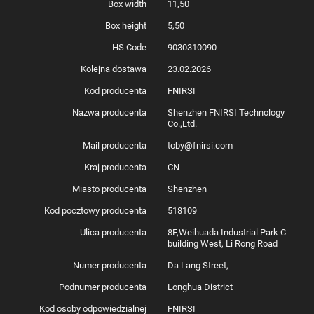
Box width
11,50
Box height
5,50
HS Code
9030310090
Kolejna dostawa
23.02.2026
Kod producenta
FNIRSI
Nazwa producenta
Shenzhen FNIRSI Technology
Co.,Ltd.
Mail producenta
toby@fnirsi.com
Kraj producenta
CN
Miasto producenta
Shenzhen
Kod pocztowy producenta
518109
Ulica producenta
8F,Weihuada Industrial Park C
building West, Li Rong Road
Numer producenta
Da Lang Street,
Podnumer producenta
Longhua District
Kod osoby odpowiedzialnej
FNIRSI