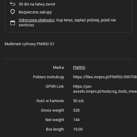
30
dni na łatwy zwrot
Bezpieczne zakupy
Odroczone płatności
. Kup teraz, zapłać później, jeżeli nie
zwrócisz
Multimetr cyfrowy FNIRSI S1
Marka
FNIRSI
Pobierz instrukcję
https://files.innpro.pl/FNIRSI/5907
GPSR Link
https://psr-
assets.innpro.pl/tools/sg_tools_mea
Ilość w kartonie
50 szt.
Gross weight
328
Net weight
144
Box length
19,00