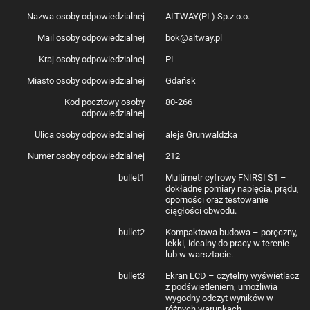
Nazwa osoby odpowiedzialnej
ALTWAY(PL) Sp.z o.o.
Mail osoby odpowiedzialnej
bok@altway.pl
Kraj osoby odpowiedzialnej
PL
Miasto osoby odpowiedzialnej
Gdańsk
Kod pocztowy osoby
80-266
odpowiedzialnej
Ulica osoby odpowiedzialnej
aleja Grunwaldzka
Numer osoby odpowiedzialnej
212
bullet1
Multimetr cyfrowy FNIRSI S1 –
dokładne pomiary napięcia, prądu,
oporności oraz testowanie
ciągłości obwodu.
bullet2
Kompaktowa budowa – poręczny,
lekki, idealny do pracy w terenie
lub w warsztacie.
bullet3
Ekran LCD – czytelny wyświetlacz
z podświetleniem, umożliwia
wygodny odczyt wyników w
różnych warunkach.