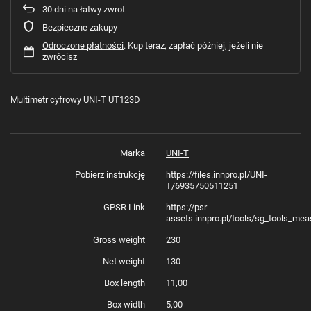
30
dni na łatwy zwrot
Bezpieczne zakupy
Odroczone płatności
. Kup teraz, zapłać później, jeżeli nie
zwrócisz
Multimetr cyfrowy UNI-T UT123D
Marka
UNI-T
Pobierz instrukcję
https://files.innpro.pl/UNI-
T/6935750511251
GPSR Link
https://psr-
assets.innpro.pl/tools/sg_tools_mea
Gross weight
230
Net weight
130
Box length
11,00
Box width
5,00