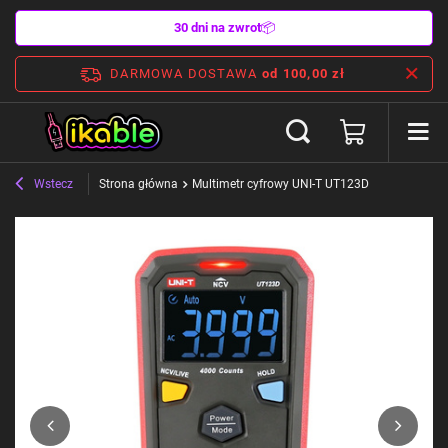
30 dni na zwrot
📦
DARMOWA DOSTAWA
od 100,00 zł
Wstecz
Strona główna
Multimetr cyfrowy UNI-T UT123D