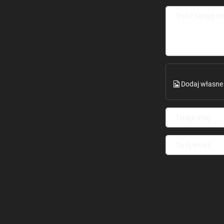
Treść twojej op
Dodaj własne 
Twoje imię
Twój email