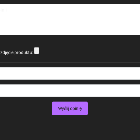
inii
zdjęcie produktu:
Wyślij opinię