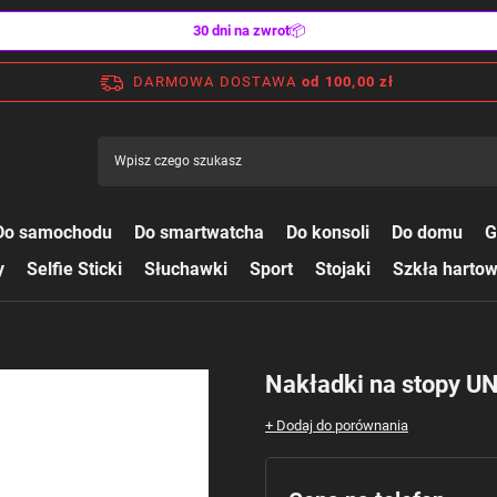
30 dni na zwrot
📦
DARMOWA DOSTAWA
od 100,00 zł
Do samochodu
Do smartwatcha
Do konsoli
Do domu
G
y
Selfie Sticki
Słuchawki
Sport
Stojaki
Szkła harto
Nakładki na stopy U
+ Dodaj do porównania