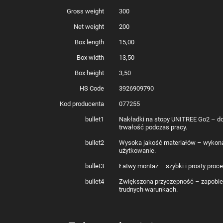
Gross weight
300
Net weight
200
Box length
15,00
Box width
13,50
Box height
3,50
HS Code
3926909790
Kod producenta
077255
bullet1
Nakładki na stopy UNITREE Go2 – do
trwałość podczas pracy.
bullet2
Wysoka jakość materiałów – wykonan
użytkowanie.
bullet3
Łatwy montaż – szybki i prosty proce
bullet4
Zwiększona przyczepność – zapobieg
trudnych warunkach.