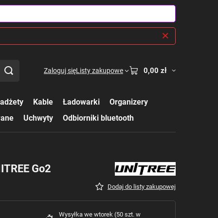
0,00 zł
Zaloguj się
Listy zakupowe
adżety
Kable
Ładowarki
Organizery
wane
Uchwyty
Odbiorniki bluetooth
NITREE Go2
Dodaj do listy zakupowej
Wysyłka
we wtorek
(50 szt. w