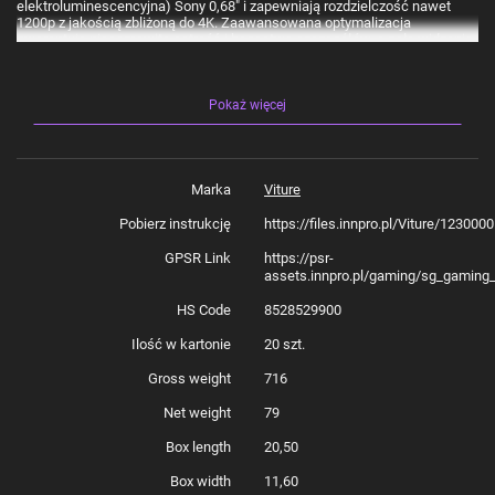
elektroluminescencyjna) Sony 0,68" i zapewniają rozdzielczość nawet
1200p z jakością zbliżoną do 4K. Zaawansowana optymalizacja
gwarantuje niesamowitą ostrość i bogactwo szczegółów, a pole widzenia
aż 52° potęguje wrażenie głębi i przestrzeni. To idealne rozwiązanie do
gier, filmów i pracy z tekstem. Zanurz się w rozgrywce lub świecie
ulubionego serialu i doświadcz niezapomnianych emocji!
Pokaż więcej
Jasność i kolory, które zachwycają
Marka
Viture
Maksymalna jasność 1000 nitów sprawia, że model Luma Pro zapewnia
Pobierz instrukcję
https://files.innpro.pl/Viture/12300
czytelny obraz nawet w trudnych warunkach oświetleniowych. Możesz też
dopasować wyświetlacz do otoczenia, zyskując niedościgniony komfort
GPSR Link
https://psr-
zarówno w ciemnym pokoju, jak i w pełnym słońcu. Co więcej, parametr
assets.innpro.pl/gaming/sg_gaming_
DeltaE (Delta Error, różnica odwzorowania kolorów mierzona względem
wzorca) < 2 gwarantuje, że kolory są naturalne i wiernie odwzorowane. Od
ciepłych tonów zachodu słońca po najdrobniejsze niuanse odcieni w
HS Code
8528529900
grach – każdy detal jest oddany z niezwykłą dokładnością.
Ilość w kartonie
20 szt.
Gross weight
716
Pełna personalizacja widzenia
Net weight
79
Box length
20,50
Możliwość dostosowania dioptrii w zakresie do -4,0D sprawia, że nawet
osoby z wadami wzroku mogą wygodnie korzystać z Luma Pro – bez
potrzeby zakładania dodatkowych okularów czy soczewek. Ponadto
Box width
11,60