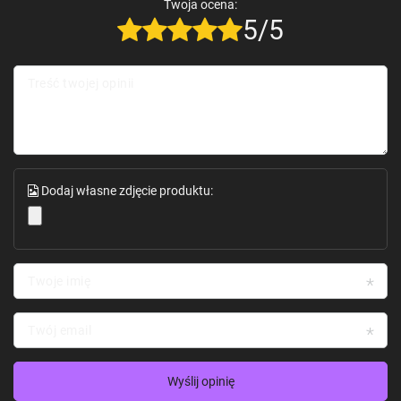
Obsługiwane (wymaga
Twoja ocena:
6DoF
zewnętrznego urządzenia)
5/5
Tryb niskiego poziomu
Ochrona wzroku
niebieskiego światła
Eye Box
12 × 9 mm
Eye Relief
18 mm
Treść twojej opinii
Pole widzenia (FOV)
52°
Jasność – ekran
5000 nitów
Jasność – maks. dla oczu
1000 nitów
Liczba poziomów jasności
9
Częstotliwość odświeżania
60 Hz, 90 Hz, 120 Hz
Pasek świetlny
Tak
Interfejs
Złącze magnetyczne
Regulacja zauszników
3-stopniowa
Dodaj własne zdjęcie produktu:
Tak – standardowa konstrukcja
Powłoka elektrochromowa
IPD
Głośnik
Harman
Pole dźwiękowe odwracalne
Obsługiwane
Stereo
Obsługiwane
F0
270 Hz ± 40
Twoje imię
Liczba poziomów głośności
9
Kolor
Czarny – matowy, półprzezroczysty
Wymiary (po złożeniu)
163 × 47,7 × 53,7 mm
Twój email
Wymiary (po rozłożeniu)
182,7 × 152,7 × 47,9 mm
Wejście zasilania
5 V / 1 A
Pobór mocy (po podłączeniu
Średnio 1,5 W / maks. 2 W
smartfona)
Wyślij opinię
Pobór mocy (po podłączeniu opaski
Średnio 1,5 W / maks. 2 W