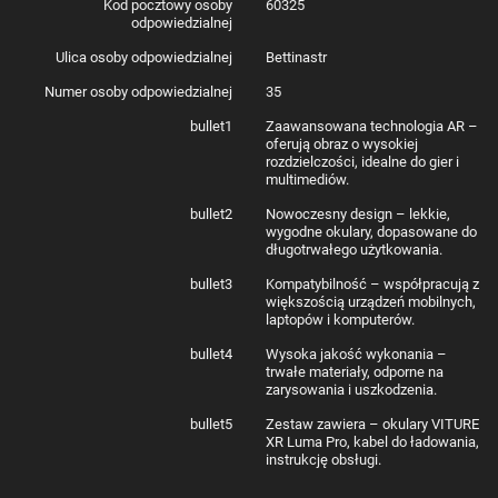
Kod pocztowy osoby
60325
odpowiedzialnej
Oprogramowanie, które robi różnicę
Ulica osoby odpowiedzialnej
Bettinastr
Dzięki platformie SpaceWalker możesz w prosty sposób skonfigurować
Numer osoby odpowiedzialnej
35
wieloekranowe środowisko pracy lub rozrywki na dowolnej platformie –
do dyspozycji masz sklep Google Play, App Store, system Windows i
bullet1
Zaawansowana technologia AR –
macOS. Co więcej, wbudowany magnetometr minimalizuje dryf obrazu, a
oferują obraz o wysokiej
unikalna technologia Real-Time 2D-to-3D Conversion (przekształcanie
rozdzielczości, idealne do gier i
obrazu dwuwymiarowego w trójwymiarowy w czasie rzeczywistym)
multimediów.
przekształca filmy i gry w trójwymiarowe doświadczenia. Teraz we
własnym domu możesz poczuć się jak w centrum ekscytujących
bullet2
Nowoczesny design – lekkie,
wydarzeń! Ruszaj na podbój kosmosu lub zanurkuj na samo dno oceanu –
wygodne okulary, dopasowane do
z Luma Pro nic Cię nie ogranicza.
długotrwałego użytkowania.
bullet3
Kompatybilność – współpracują z
większością urządzeń mobilnych,
laptopów i komputerów.
Stworzone dla graczy
bullet4
Wysoka jakość wykonania –
Okulary Luma Pro są kompatybilne z wieloma platformami – od
trwałe materiały, odporne na
smartfonów z systemem Android i iOS, przez konsole Nintendo Switch i
zarysowania i uszkodzenia.
Switch 2, aż po komputery z Windows i macOS. Urządzenie wspiera
zdalne granie (Remote Play) oraz popularne platformy chmurowe,
bullet5
Zestaw zawiera – okulary VITURE
zapewniając płynną, responsywną rozgrywkę. Przygotuj się na
XR Luma Pro, kabel do ładowania,
niezapomniane wrażenia i odkryj nowy wymiar zabawy!
instrukcję obsługi.