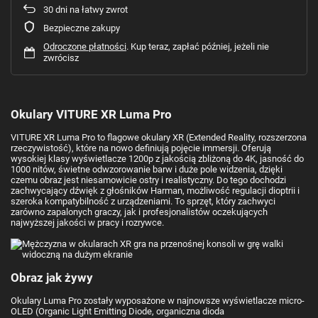
30
dni na łatwy zwrot
Bezpieczne zakupy
Odroczone płatności
. Kup teraz, zapłać później, jeżeli nie
zwrócisz
Okulary VITURE XR Luma Pro
VITURE XR Luma Pro to flagowe okulary XR (Extended Reality, rozszerzona
rzeczywistość), które na nowo definiują pojęcie immersji. Oferują
wysokiej klasy wyświetlacze 1200p z jakością zbliżoną do 4K, jasność do
1000 nitów, świetne odwzorowanie barw i duże pole widzenia, dzięki
czemu obraz jest niesamowicie ostry i realistyczny. Do tego dochodzi
zachwycający dźwięk z głośników Harman, możliwość regulacji dioptrii i
szeroka kompatybilność z urządzeniami. To sprzęt, który zachwyci
zarówno zapalonych graczy, jak i profesjonalistów oczekujących
najwyższej jakości w pracy i rozrywce.
Obraz jak żywy
Okulary Luma Pro zostały wyposażone w najnowsze wyświetlacze micro-
OLED (Organic Light Emitting Diode, organiczna dioda