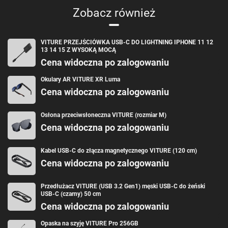
Zobacz również
Większa świadomość przestrzenna
Model Luma Pro wykorzystuje technologię 3DoF (Three Degrees of
Freedom, trzy stopnie swobody), która umożliwia precyzyjne śledzenie
VITURE PRZEJŚCIÓWKA USB-C DO LIGHTNING IPHONE 11 12
ruchów głowy w trzech płaszczyznach. Dzięki temu wyświetlany obraz
13 14 15 Z WYSOKĄ MOCĄ
płynnie reaguje na każdy ruch, tworząc naturalne i immersyjne wrażenia
Cena widoczna po zalogowaniu
podczas oglądania filmów, grania w gry czy pracy w środowisku XR.
Wbudowana przednia kamera RGB (Red Green Blue, standardowy model
opisu kolorów) wspiera te funkcje, zwiększając poczucie realizmu i
Okulary AR VITURE XR Luma
umożliwiając lepsze dostosowanie wyświetlanych treści do Twojej
Cena widoczna po zalogowaniu
pozycji.
Osłona przeciwsłoneczna VITURE (rozmiar M)
Cena widoczna po zalogowaniu
Design, który przyciąga spojrzenia
Nowoczesna, minimalistyczna konstrukcja nadaje okularom unikalny
Kabel USB-C do złącza magnetycznego VITURE (120 cm)
charakter. Model Luma Pro wyróżnia się także dynamicznymi efektami
Cena widoczna po zalogowaniu
świetlnymi, które możesz konfigurować zgodnie ze swoimi preferencjami.
Wszystko to składa się na design, który od razu przyciąga wzrok!
Przedłużacz VITURE (USB 3.2 Gen1) męski USB-C do żeński
USB-C (czarny) 50 cm
Cena widoczna po zalogowaniu
W zestawie
Opaska na szyję VITURE Pro 256GB
Okulary XR