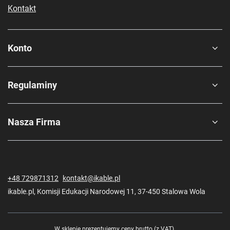
Kontakt
Konto
Regulaminy
Nasza Firma
+48 729871312
kontakt@ikable.pl
ikable.pl
,
Komisji Edukacji Narodowej 11
,
37-450
Stalowa Wola
W sklepie prezentujemy ceny brutto (z VAT).