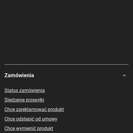
na szyję)
Zalecany czas użytkowania
3–4 h
Zalecane warunki użytkowania
0–30°C
1 – centralna z przodu, do zdjęć i
Kamera RGB
wideo
Brak – zasilanie przez kabel
Akumulator
magnetyczny/USB-C
Powłoka elektrochromowa –
0,5–40%
przezroczystość
Powłoka elektrochromowa –
<1%
przejrzystość/zamglenie
Czas reakcji powłoki
0,1 s
elektrochromowej
Czujnik noszenia
Obsługiwany
Połączenie fizyczne
Magnetyczne
Zamówienia
Status zamówienia
Śledzenie przesyłki
Chcę zareklamować produkt
Chcę odstąpić od umowy
Chcę wymienić produkt