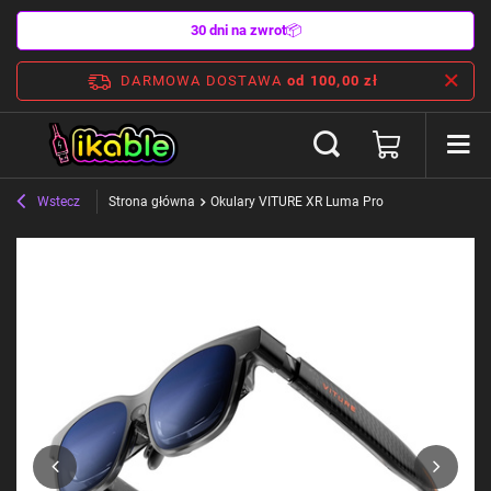
30 dni na zwrot
📦
DARMOWA DOSTAWA
od 100,00 zł
Wstecz
Strona główna
Okulary VITURE XR Luma Pro