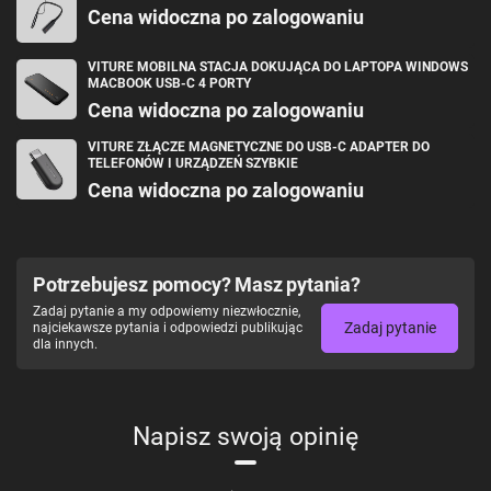
Cena widoczna po zalogowaniu
Wymienne noski (trzy rozmiary: 1, 2, 3) x3
Kabel USB-C ze złączem magnetycznym (1,2 m)
Etui na okulary
Osłona
VITURE MOBILNA STACJA DOKUJĄCA DO LAPTOPA WINDOWS
Ściereczka do okularów
MACBOOK USB-C 4 PORTY
Skrócona instrukcja obsługi
Cena widoczna po zalogowaniu
Przewodnik bezpieczeństwa
VITURE ZŁĄCZE MAGNETYCZNE DO USB-C ADAPTER DO
TELEFONÓW I URZĄDZEŃ SZYBKIE
Producent
VITURE
Cena widoczna po zalogowaniu
Nazwa
Luma Pro XR
Model
V1251
Wyświetlacz
SONY 0,68"
Moduł optyczny
Huiniu – Standard IPD
Współczynnik kontrastu
≥100 000:1
Potrzebujesz pomocy? Masz pytania?
Kolory
108% sRGB
Δ < 3 (tryb wysokiej dokładności
Dokładność kolorów
Zadaj pytanie a my odpowiemy niezwłocznie,
kolorów)
Zadaj pytanie
najciekawsze pytania i odpowiedzi publikując
PPD
48
dla innych.
64 mm (dla różnych
IPD
użytkowników): 57,5–69,5 mm
Tryb 3D/2D
Obsługiwany
Tryb 3D binokularny
3840×1080 i 1920×1080
Regulacja dioptrii
Od 0,00D do -4,0D
Napisz swoją opinię
Mikrofon
Brak
Kamera monochromatyczna
Brak
Kamera RGB
Tak