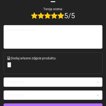
Twoja ocena:
5/5
Treść twojej opinii
Specyfikacja produktu - Petkit
PUROBOT ULTRA N60
Dodaj własne zdjęcie produktu:
Typ: Eliminator zapachów do kuwety
Ilość w opakowaniu: 3 sztuki
Waga jednej sztuki: 50 g
Zalecany czas użytkowania: do 30 dni na jedną sztukę
Działanie: neutralizacja zapachów, pochłanianie wilgoci
Kolor: biały
Twoje imię
Produkt przeznaczony do wszystkich rodzajów kuwet
Twój email