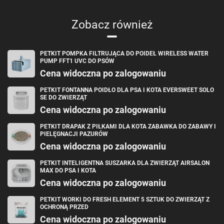
Zobacz również
PETKIT POMPKA FILTRUJĄCA DO POIDEŁ WIRELESS WATER
PUMP FFT1 UVC DO PSÓW
Cena widoczna po zalogowaniu
PETKIT FONTANNA POIDŁO DLA PSA I KOTA EVERSWEET SOLO
SE DO ZWIERZĄT
Cena widoczna po zalogowaniu
PETKIT DRAPAK Z PIŁKAMI DLA KOTA ZABAWKA DO ZABAWY I
PIELĘGNACJI PAZURÓW
Cena widoczna po zalogowaniu
PETKIT INTELIGENTNA SUSZARKA DLA ZWIERZĄT AIRSALON
MAX DO PSA I KOTA
Czystość i komfort dla Ciebie i
Cena widoczna po zalogowaniu
Twojego kota
PETKIT WORKI DO FRESH ELEMENT 5 SZTUK DO ZWIERZĄT Z
OCHRONĄ PRZED
Każdy kot zasługuje na przestrzeń, która jest czysta i przyjemna do użytku.
Cena widoczna po zalogowaniu
Petkit PUROBOT ULTRA N60 sprawia, że kuweta staje się bardziej