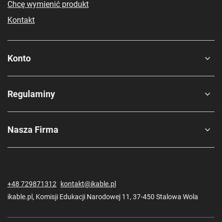
Chcę wymienić produkt
Podsumowanie najważniejszych
Kontakt
cech i zalet produktu:
Skuteczna eliminacja zapachów
Długotrwałe działanie - do 30 dni na jedną sztukę
Konto
Łatwe w użyciu i montażu
Bezpieczny dla zdrowia zwierząt
Kompatybilny z większością kuwet
Regulaminy
Zestaw zawiera:
1x Eliminator zapachów N60 do kuwety Petkit PUROBOT ULTRA (3
szt.)
Nasza Firma
+48 729871312
kontakt@ikable.pl
ikable.pl
,
Komisji Edukacji Narodowej 11
,
37-450
Stalowa Wola