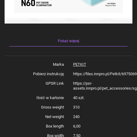
Pokaż więcej
Marka
PETKIT
Pobierz instrukcję
https://files.innpro.pl/Petkit/69750
Zadbaj o czystość i świeży zapach
GPSR Link
https://psr-
w kociej kuwetce
assets.innpro.pl/pet_accessories/s
Wyobraź sobie moment, w którym wchodzisz do pomieszczenia, w którym
Ilość w kartonie
40 szt.
Twój kot korzysta z kuwety, a zapach jest... neutralny. Dzięki eliminatorowi
zapachów Petkit PUROBOT ULTRA N60 codzienne obowiązki stają się
Gross weight
310
łatwiejsze, a Twój dom utrzymuje świeży, przyjemny zapach. Innowacyjna
formuła zapobiega nieprzyjemnym zapachom, skutecznie absorbując
Net weight
240
wilgoć i minimalizując brzydkie zapachy. 3 sztuki w zestawie to gwarancja
długotrwałego komfortu dla Ciebie i Twojego kota.
Box length
6,00
Box width
7,50