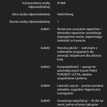
Kod pocztowy osoby
41468
odpowiedzialnej
Ulica osoby odpowiedzialnej
Habichtweg
Wygodne i skuteczne rozwiązanie
Numer osoby odpowiedzialnej
1
do każdej kuwety
bullet1
Skuteczne usuwanie zapachów –
eliminator zapachów neutralizuje
Petkit PUROBOT ULTRA N60 to doskonałe rozwiązanie dla osób, które
nieprzyjemne wonie, zapewniając
szukają łatwego sposobu na eliminację zapachów w kuwecie. Wystarczy
świeżość w kuwecie.
umieścić go w środku kuwety, a filtr automatycznie wchłania nadmiar
wilgoci i neutralizuje nieprzyjemne zapachy. Kompaktowy rozmiar i
bullet2
Wysoka jakość – wykonane z
prostota użycia sprawiają, że jest to doskonały wybór do każdego rodzaju
materiałów przyjaznych dla
kuwety. Poczuj różnicę w jakości powietrza w swoim domu, bez wysiłku i
zwierząt, bezpieczne dla zdrowia
skomplikowanego czyszczenia.
kota.
bullet3
Kompatybilność – pasuje do
automatycznych kuwet Petkit
PUROBOT ULTRA, idealne
uzupełnienie systemu.
bullet4
Łatwość użycia – prosta wymiana
wkładów, wygodne i higieniczne
rozwiązanie.
bullet5
Gwarancja satysfakcji – 30 dni na
zwrot, pełna ochrona zakupów.