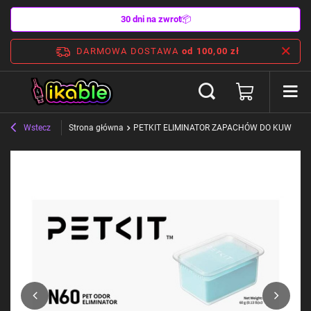
30 dni na zwrot
📦
DARMOWA DOSTAWA
od 100,00 zł
Wstecz
Strona główna
PETKIT ELIMINATOR ZAPACHÓW DO KUWETY P