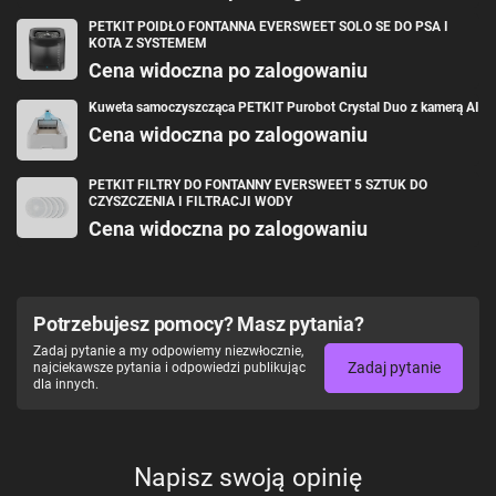
higieniczna, eliminując problem nieprzyjemnych zapachów. To produkt,
PETKIT POIDŁO FONTANNA EVERSWEET SOLO SE DO PSA I
który nie tylko poprawia komfort życia Twojego pupila, ale i Twój. Dzięki
KOTA Z SYSTEMEM
nowoczesnej technologii absorpcji wilgoci możesz cieszyć się czystym i
świeżym powietrzem w swoim domu. Zadbaj o zdrowie swojego kota i
Cena widoczna po zalogowaniu
utrzymaj swoją przestrzeń w czystości.
Kuweta samoczyszcząca PETKIT Purobot Crystal Duo z kamerą AI
Cena widoczna po zalogowaniu
PETKIT FILTRY DO FONTANNY EVERSWEET 5 SZTUK DO
CZYSZCZENIA I FILTRACJI WODY
Cena widoczna po zalogowaniu
Potrzebujesz pomocy? Masz pytania?
Zadaj pytanie a my odpowiemy niezwłocznie,
Zadaj pytanie
najciekawsze pytania i odpowiedzi publikując
dla innych.
Napisz swoją opinię