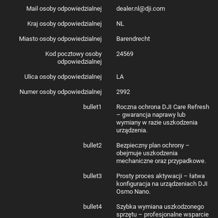
Mail osoby odpowiedzialnej
dealer.nl@dji.com
Kraj osoby odpowiedzialnej
NL
Miasto osoby odpowiedzialnej
Barendrecht
Kod pocztowy osoby
24569
odpowiedzialnej
Ulica osoby odpowiedzialnej
LA
Numer osoby odpowiedzialnej
2992
bullet1
Roczna ochrona DJI Care Refresh
– gwarancja naprawy lub
wymiany w razie uszkodzenia
urządzenia.
bullet2
Bezpieczny plan ochrony –
obejmuje uszkodzenia
mechaniczne oraz przypadkowe.
bullet3
Prosty proces aktywacji – łatwa
konfiguracja na urządzeniach DJI
Osmo Nano.
bullet4
Szybka wymiana uszkodzonego
sprzętu – profesjonalne wsparcie