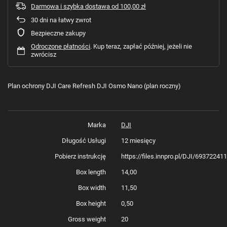
Darmowa i szybka dostawa
od
100,00 zł
30
dni na łatwy zwrot
Bezpieczne zakupy
Odroczone płatności
. Kup teraz, zapłać później, jeżeli nie
zwrócisz
Plan ochrony DJI Care Refresh DJI Osmo Nano (plan roczny)
Marka
DJI
Długość Usługi
12 miesięcy
Pobierz instrukcję
https://files.innpro.pl/DJI/69372241
Box length
14,00
Box width
11,50
Box height
0,50
Gross weight
20