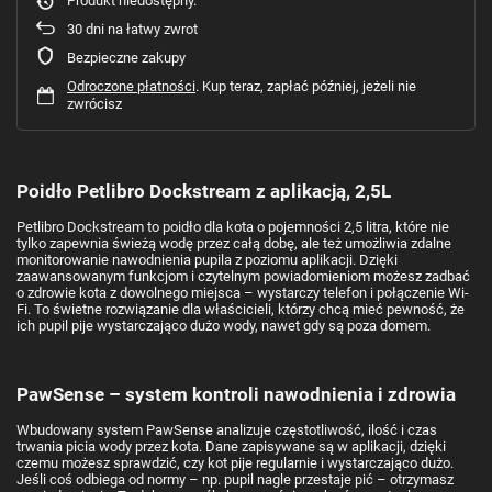
Produkt niedostępny
30
dni na łatwy zwrot
Bezpieczne zakupy
Odroczone płatności
. Kup teraz, zapłać później, jeżeli nie
zwrócisz
Poidło Petlibro Dockstream z aplikacją, 2,5L
Petlibro Dockstream to poidło dla kota o pojemności 2,5 litra, które nie
tylko zapewnia świeżą wodę przez całą dobę, ale też umożliwia zdalne
monitorowanie nawodnienia pupila z poziomu aplikacji. Dzięki
zaawansowanym funkcjom i czytelnym powiadomieniom możesz zadbać
o zdrowie kota z dowolnego miejsca – wystarczy telefon i połączenie Wi-
Fi. To świetne rozwiązanie dla właścicieli, którzy chcą mieć pewność, że
ich pupil pije wystarczająco dużo wody, nawet gdy są poza domem.
PawSense – system kontroli nawodnienia i zdrowia
Wbudowany system PawSense analizuje częstotliwość, ilość i czas
trwania picia wody przez kota. Dane zapisywane są w aplikacji, dzięki
czemu możesz sprawdzić, czy kot pije regularnie i wystarczająco dużo.
Jeśli coś odbiega od normy – np. pupil nagle przestaje pić – otrzymasz