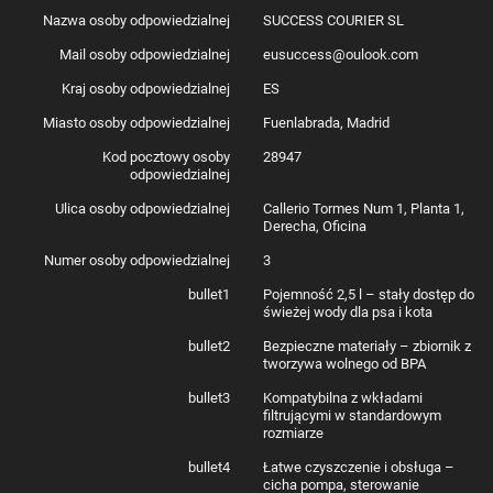
Łączność
2.4 GHz
Nazwa osoby odpowiedzialnej
SUCCESS COURIER SL
Kompatybilne systemy
Android, iOS
Materiał
ABS, stal nierdzewna
Mail osoby odpowiedzialnej
eusuccess@oulook.com
Wymiary
231 x 191 x 161 mm
Waga
858 g
Kraj osoby odpowiedzialnej
ES
Miasto osoby odpowiedzialnej
Fuenlabrada, Madrid
Kod pocztowy osoby
28947
odpowiedzialnej
Ulica osoby odpowiedzialnej
Callerio Tormes Num 1, Planta 1,
Derecha, Oficina
Numer osoby odpowiedzialnej
3
bullet1
Pojemność 2,5 l – stały dostęp do
świeżej wody dla psa i kota
bullet2
Bezpieczne materiały – zbiornik z
tworzywa wolnego od BPA
bullet3
Kompatybilna z wkładami
filtrującymi w standardowym
rozmiarze
bullet4
Łatwe czyszczenie i obsługa –
cicha pompa, sterowanie