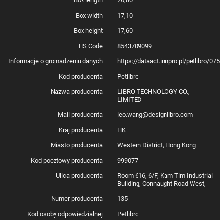
Box length
26,80
zapachy. Cztery warstwy filtracyjne dbają o to, by woda była zawsze
świeża i bezpieczna dla kota. Filtr warto regularnie wymieniać, o czym
Box width
17,10
przypomina aplikacja.
Box height
17,60
HS Code
8543709099
Łatwe czyszczenie
Informacje o gromadzeniu danych
https://dataact.innpro.pl/petlibro/0
Zbiornik na wodę możesz wyjąć z poidła, co znacznie ułatwia jego mycie.
Pompa działa bezprzewodowo, więc nie ma ryzyka uszkodzenia
Kod producenta
Petlibro
przewodów przy czyszczeniu. Warto pamiętać, że baza poidła nie jest
wodoodporna i nie powinna być myta pod wodą.
Nazwa producenta
LIBRO TECHNOLOGY CO.,
LIMITED
Mail producenta
leo.wang@designlibro.com
W zestawie
Kraj producenta
HK
poidło
zasilacz
Miasto producenta
Western District, Hong Kong
kabel zasilania
instrukcja obsługi
Kod pocztowy producenta
999077
Ulica producenta
Room 616, 6/F, Kam Tim Industrial
Building, Connaught Road West,
Producent
Petlibro
Model
PL-WF105-31W
Numer producenta
135
Napięcie wejściowe
AC 100-240V, 50/60 Hz
Napięcie wyjściowe
DC 5V/1A
Kod osoby odpowiedzialnej
Petlibro
Pojemność
2,5 l